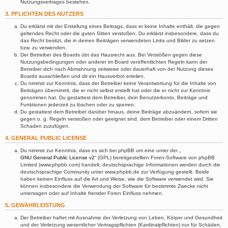
Nutzungsvertrages bestehen.
3. PFLICHTEN DES NUTZERS
Du erklärst mit der Erstellung eines Beitrags, dass er keine Inhalte enthält, die gegen
geltendes Recht oder die guten Sitten verstoßen. Du erklärst insbesondere, dass du
das Recht besitzt, die in deinen Beiträgen verwendeten Links und Bilder zu setzen
bzw. zu verwenden.
Der Betreiber des Boards übt das Hausrecht aus. Bei Verstößen gegen diese
Nutzungsbedingungen oder anderer im Board veröffentlichten Regeln kann der
Betreiber dich nach Abmahnung zeitweise oder dauerhaft von der Nutzung dieses
Boards ausschließen und dir ein Hausverbot erteilen.
Du nimmst zur Kenntnis, dass der Betreiber keine Verantwortung für die Inhalte von
Beiträgen übernimmt, die er nicht selbst erstellt hat oder die er nicht zur Kenntnis
genommen hat. Du gestattest dem Betreiber, dein Benutzerkonto, Beiträge und
Funktionen jederzeit zu löschen oder zu sperren.
Du gestattest dem Betreiber darüber hinaus, deine Beiträge abzuändern, sofern sie
gegen o. g. Regeln verstoßen oder geeignet sind, dem Betreiber oder einem Dritten
Schaden zuzufügen.
4. GENERAL PUBLIC LICENSE
Du nimmst zur Kenntnis, dass es sich bei phpBB um eine unter der „
GNU General Public License v2
“ (GPL) bereitgestellten Foren-Software von phpBB
Limited (www.phpbb.com) handelt; deutschsprachige Informationen werden durch die
deutschsprachige Community unter www.phpbb.de zur Verfügung gestellt. Beide
haben keinen Einfluss auf die Art und Weise, wie die Software verwendet wird. Sie
können insbesondere die Verwendung der Software für bestimmte Zwecke nicht
untersagen oder auf Inhalte fremder Foren Einfluss nehmen.
5. GEWÄHRLEISTUNG
Der Betreiber haftet mit Ausnahme der Verletzung von Leben, Körper und Gesundheit
und der Verletzung wesentlicher Vertragspflichten (Kardinalpflichten) nur für Schäden,