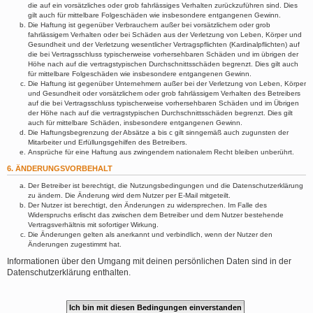
die auf ein vorsätzliches oder grob fahrlässiges Verhalten zurückzuführen sind. Dies
gilt auch für mittelbare Folgeschäden wie insbesondere entgangenen Gewinn.
Die Haftung ist gegenüber Verbrauchern außer bei vorsätzlichem oder grob
fahrlässigem Verhalten oder bei Schäden aus der Verletzung von Leben, Körper und
Gesundheit und der Verletzung wesentlicher Vertragspflichten (Kardinalpflichten) auf
die bei Vertragsschluss typischerweise vorhersehbaren Schäden und im übrigen der
Höhe nach auf die vertragstypischen Durchschnittsschäden begrenzt. Dies gilt auch
für mittelbare Folgeschäden wie insbesondere entgangenen Gewinn.
Die Haftung ist gegenüber Unternehmern außer bei der Verletzung von Leben, Körper
und Gesundheit oder vorsätzlichem oder grob fahrlässigem Verhalten des Betreibers
auf die bei Vertragsschluss typischerweise vorhersehbaren Schäden und im Übrigen
der Höhe nach auf die vertragstypischen Durchschnittsschäden begrenzt. Dies gilt
auch für mittelbare Schäden, insbesondere entgangenen Gewinn.
Die Haftungsbegrenzung der Absätze a bis c gilt sinngemäß auch zugunsten der
Mitarbeiter und Erfüllungsgehilfen des Betreibers.
Ansprüche für eine Haftung aus zwingendem nationalem Recht bleiben unberührt.
6. ÄNDERUNGSVORBEHALT
Der Betreiber ist berechtigt, die Nutzungsbedingungen und die Datenschutzerklärung
zu ändern. Die Änderung wird dem Nutzer per E-Mail mitgeteilt.
Der Nutzer ist berechtigt, den Änderungen zu widersprechen. Im Falle des
Widerspruchs erlischt das zwischen dem Betreiber und dem Nutzer bestehende
Vertragsverhältnis mit sofortiger Wirkung.
Die Änderungen gelten als anerkannt und verbindlich, wenn der Nutzer den
Änderungen zugestimmt hat.
Informationen über den Umgang mit deinen persönlichen Daten sind in der
Datenschutzerklärung enthalten.