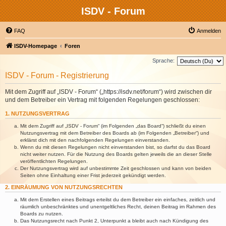
ISDV - Forum
FAQ
Anmelden
ISDV-Homepage
Foren
Sprache:
ISDV - Forum - Registrierung
Mit dem Zugriff auf „ISDV - Forum“ („https://isdv.net/forum“) wird zwischen dir
und dem Betreiber ein Vertrag mit folgenden Regelungen geschlossen:
1. NUTZUNGSVERTRAG
Mit dem Zugriff auf „ISDV - Forum“ (im Folgenden „das Board“) schließt du einen
Nutzungsvertrag mit dem Betreiber des Boards ab (im Folgenden „Betreiber“) und
erklärst dich mit den nachfolgenden Regelungen einverstanden.
Wenn du mit diesen Regelungen nicht einverstanden bist, so darfst du das Board
nicht weiter nutzen. Für die Nutzung des Boards gelten jeweils die an dieser Stelle
veröffentlichten Regelungen.
Der Nutzungsvertrag wird auf unbestimmte Zeit geschlossen und kann von beiden
Seiten ohne Einhaltung einer Frist jederzeit gekündigt werden.
2. EINRÄUMUNG VON NUTZUNGSRECHTEN
Mit dem Erstellen eines Beitrags erteilst du dem Betreiber ein einfaches, zeitlich und
räumlich unbeschränktes und unentgeltliches Recht, deinen Beitrag im Rahmen des
Boards zu nutzen.
Das Nutzungsrecht nach Punkt 2, Unterpunkt a bleibt auch nach Kündigung des