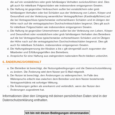
die auf ein vorsätzliches oder grob fahrlässiges Verhalten zurückzuführen sind. Dies
gilt auch für mittelbare Folgeschäden wie insbesondere entgangenen Gewinn.
Die Haftung ist gegenüber Verbrauchern außer bei vorsätzlichem oder grob
fahrlässigem Verhalten oder bei Schäden aus der Verletzung von Leben, Körper und
Gesundheit und der Verletzung wesentlicher Vertragspflichten (Kardinalpflichten) auf
die bei Vertragsschluss typischerweise vorhersehbaren Schäden und im übrigen der
Höhe nach auf die vertragstypischen Durchschnittsschäden begrenzt. Dies gilt auch
für mittelbare Folgeschäden wie insbesondere entgangenen Gewinn.
Die Haftung ist gegenüber Unternehmern außer bei der Verletzung von Leben, Körper
und Gesundheit oder vorsätzlichem oder grob fahrlässigem Verhalten des Betreibers
auf die bei Vertragsschluss typischerweise vorhersehbaren Schäden und im Übrigen
der Höhe nach auf die vertragstypischen Durchschnittsschäden begrenzt. Dies gilt
auch für mittelbare Schäden, insbesondere entgangenen Gewinn.
Die Haftungsbegrenzung der Absätze a bis c gilt sinngemäß auch zugunsten der
Mitarbeiter und Erfüllungsgehilfen des Betreibers.
Ansprüche für eine Haftung aus zwingendem nationalem Recht bleiben unberührt.
6. ÄNDERUNGSVORBEHALT
Der Betreiber ist berechtigt, die Nutzungsbedingungen und die Datenschutzerklärung
zu ändern. Die Änderung wird dem Nutzer per E-Mail mitgeteilt.
Der Nutzer ist berechtigt, den Änderungen zu widersprechen. Im Falle des
Widerspruchs erlischt das zwischen dem Betreiber und dem Nutzer bestehende
Vertragsverhältnis mit sofortiger Wirkung.
Die Änderungen gelten als anerkannt und verbindlich, wenn der Nutzer den
Änderungen zugestimmt hat.
Informationen über den Umgang mit deinen persönlichen Daten sind in der
Datenschutzerklärung enthalten.