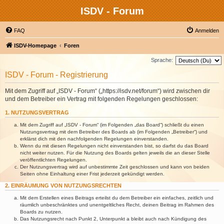
ISDV - Forum
FAQ
Anmelden
ISDV-Homepage
Foren
Sprache:
ISDV - Forum - Registrierung
Mit dem Zugriff auf „ISDV - Forum“ („https://isdv.net/forum“) wird zwischen dir
und dem Betreiber ein Vertrag mit folgenden Regelungen geschlossen:
1. NUTZUNGSVERTRAG
Mit dem Zugriff auf „ISDV - Forum“ (im Folgenden „das Board“) schließt du einen
Nutzungsvertrag mit dem Betreiber des Boards ab (im Folgenden „Betreiber“) und
erklärst dich mit den nachfolgenden Regelungen einverstanden.
Wenn du mit diesen Regelungen nicht einverstanden bist, so darfst du das Board
nicht weiter nutzen. Für die Nutzung des Boards gelten jeweils die an dieser Stelle
veröffentlichten Regelungen.
Der Nutzungsvertrag wird auf unbestimmte Zeit geschlossen und kann von beiden
Seiten ohne Einhaltung einer Frist jederzeit gekündigt werden.
2. EINRÄUMUNG VON NUTZUNGSRECHTEN
Mit dem Erstellen eines Beitrags erteilst du dem Betreiber ein einfaches, zeitlich und
räumlich unbeschränktes und unentgeltliches Recht, deinen Beitrag im Rahmen des
Boards zu nutzen.
Das Nutzungsrecht nach Punkt 2, Unterpunkt a bleibt auch nach Kündigung des