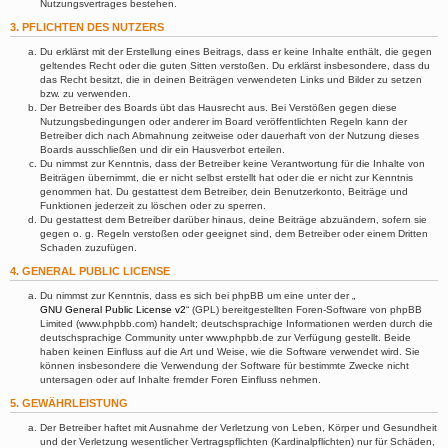
Nutzungsvertrages bestehen.
3. PFLICHTEN DES NUTZERS
Du erklärst mit der Erstellung eines Beitrags, dass er keine Inhalte enthält, die gegen
geltendes Recht oder die guten Sitten verstoßen. Du erklärst insbesondere, dass du
das Recht besitzt, die in deinen Beiträgen verwendeten Links und Bilder zu setzen
bzw. zu verwenden.
Der Betreiber des Boards übt das Hausrecht aus. Bei Verstößen gegen diese
Nutzungsbedingungen oder anderer im Board veröffentlichten Regeln kann der
Betreiber dich nach Abmahnung zeitweise oder dauerhaft von der Nutzung dieses
Boards ausschließen und dir ein Hausverbot erteilen.
Du nimmst zur Kenntnis, dass der Betreiber keine Verantwortung für die Inhalte von
Beiträgen übernimmt, die er nicht selbst erstellt hat oder die er nicht zur Kenntnis
genommen hat. Du gestattest dem Betreiber, dein Benutzerkonto, Beiträge und
Funktionen jederzeit zu löschen oder zu sperren.
Du gestattest dem Betreiber darüber hinaus, deine Beiträge abzuändern, sofern sie
gegen o. g. Regeln verstoßen oder geeignet sind, dem Betreiber oder einem Dritten
Schaden zuzufügen.
4. GENERAL PUBLIC LICENSE
Du nimmst zur Kenntnis, dass es sich bei phpBB um eine unter der „
GNU General Public License v2
“ (GPL) bereitgestellten Foren-Software von phpBB
Limited (www.phpbb.com) handelt; deutschsprachige Informationen werden durch die
deutschsprachige Community unter www.phpbb.de zur Verfügung gestellt. Beide
haben keinen Einfluss auf die Art und Weise, wie die Software verwendet wird. Sie
können insbesondere die Verwendung der Software für bestimmte Zwecke nicht
untersagen oder auf Inhalte fremder Foren Einfluss nehmen.
5. GEWÄHRLEISTUNG
Der Betreiber haftet mit Ausnahme der Verletzung von Leben, Körper und Gesundheit
und der Verletzung wesentlicher Vertragspflichten (Kardinalpflichten) nur für Schäden,