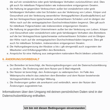
die auf ein vorsätzliches oder grob fahrlässiges Verhalten zurückzuführen sind. Dies
gilt auch für mittelbare Folgeschäden wie insbesondere entgangenen Gewinn.
Die Haftung ist gegenüber Verbrauchern außer bei vorsätzlichem oder grob
fahrlässigem Verhalten oder bei Schäden aus der Verletzung von Leben, Körper und
Gesundheit und der Verletzung wesentlicher Vertragspflichten (Kardinalpflichten) auf
die bei Vertragsschluss typischerweise vorhersehbaren Schäden und im übrigen der
Höhe nach auf die vertragstypischen Durchschnittsschäden begrenzt. Dies gilt auch
für mittelbare Folgeschäden wie insbesondere entgangenen Gewinn.
Die Haftung ist gegenüber Unternehmern außer bei der Verletzung von Leben, Körper
und Gesundheit oder vorsätzlichem oder grob fahrlässigem Verhalten des Betreibers
auf die bei Vertragsschluss typischerweise vorhersehbaren Schäden und im Übrigen
der Höhe nach auf die vertragstypischen Durchschnittsschäden begrenzt. Dies gilt
auch für mittelbare Schäden, insbesondere entgangenen Gewinn.
Die Haftungsbegrenzung der Absätze a bis c gilt sinngemäß auch zugunsten der
Mitarbeiter und Erfüllungsgehilfen des Betreibers.
Ansprüche für eine Haftung aus zwingendem nationalem Recht bleiben unberührt.
6. ÄNDERUNGSVORBEHALT
Der Betreiber ist berechtigt, die Nutzungsbedingungen und die Datenschutzerklärung
zu ändern. Die Änderung wird dem Nutzer per E-Mail mitgeteilt.
Der Nutzer ist berechtigt, den Änderungen zu widersprechen. Im Falle des
Widerspruchs erlischt das zwischen dem Betreiber und dem Nutzer bestehende
Vertragsverhältnis mit sofortiger Wirkung.
Die Änderungen gelten als anerkannt und verbindlich, wenn der Nutzer den
Änderungen zugestimmt hat.
Informationen über den Umgang mit deinen persönlichen Daten sind in der
Datenschutzerklärung enthalten.