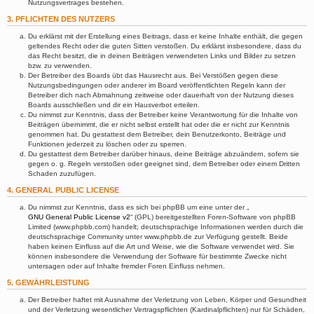
Nutzungsvertrages bestehen.
3. PFLICHTEN DES NUTZERS
Du erklärst mit der Erstellung eines Beitrags, dass er keine Inhalte enthält, die gegen
geltendes Recht oder die guten Sitten verstoßen. Du erklärst insbesondere, dass du
das Recht besitzt, die in deinen Beiträgen verwendeten Links und Bilder zu setzen
bzw. zu verwenden.
Der Betreiber des Boards übt das Hausrecht aus. Bei Verstößen gegen diese
Nutzungsbedingungen oder anderer im Board veröffentlichten Regeln kann der
Betreiber dich nach Abmahnung zeitweise oder dauerhaft von der Nutzung dieses
Boards ausschließen und dir ein Hausverbot erteilen.
Du nimmst zur Kenntnis, dass der Betreiber keine Verantwortung für die Inhalte von
Beiträgen übernimmt, die er nicht selbst erstellt hat oder die er nicht zur Kenntnis
genommen hat. Du gestattest dem Betreiber, dein Benutzerkonto, Beiträge und
Funktionen jederzeit zu löschen oder zu sperren.
Du gestattest dem Betreiber darüber hinaus, deine Beiträge abzuändern, sofern sie
gegen o. g. Regeln verstoßen oder geeignet sind, dem Betreiber oder einem Dritten
Schaden zuzufügen.
4. GENERAL PUBLIC LICENSE
Du nimmst zur Kenntnis, dass es sich bei phpBB um eine unter der „
GNU General Public License v2
“ (GPL) bereitgestellten Foren-Software von phpBB
Limited (www.phpbb.com) handelt; deutschsprachige Informationen werden durch die
deutschsprachige Community unter www.phpbb.de zur Verfügung gestellt. Beide
haben keinen Einfluss auf die Art und Weise, wie die Software verwendet wird. Sie
können insbesondere die Verwendung der Software für bestimmte Zwecke nicht
untersagen oder auf Inhalte fremder Foren Einfluss nehmen.
5. GEWÄHRLEISTUNG
Der Betreiber haftet mit Ausnahme der Verletzung von Leben, Körper und Gesundheit
und der Verletzung wesentlicher Vertragspflichten (Kardinalpflichten) nur für Schäden,