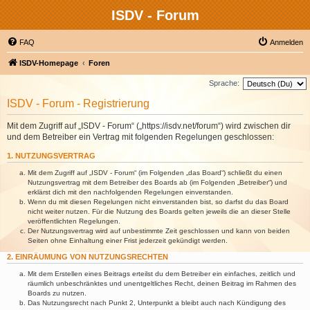
ISDV - Forum
FAQ
Anmelden
ISDV-Homepage
Foren
Sprache:
ISDV - Forum - Registrierung
Mit dem Zugriff auf „ISDV - Forum“ („https://isdv.net/forum“) wird zwischen dir
und dem Betreiber ein Vertrag mit folgenden Regelungen geschlossen:
1. NUTZUNGSVERTRAG
Mit dem Zugriff auf „ISDV - Forum“ (im Folgenden „das Board“) schließt du einen
Nutzungsvertrag mit dem Betreiber des Boards ab (im Folgenden „Betreiber“) und
erklärst dich mit den nachfolgenden Regelungen einverstanden.
Wenn du mit diesen Regelungen nicht einverstanden bist, so darfst du das Board
nicht weiter nutzen. Für die Nutzung des Boards gelten jeweils die an dieser Stelle
veröffentlichten Regelungen.
Der Nutzungsvertrag wird auf unbestimmte Zeit geschlossen und kann von beiden
Seiten ohne Einhaltung einer Frist jederzeit gekündigt werden.
2. EINRÄUMUNG VON NUTZUNGSRECHTEN
Mit dem Erstellen eines Beitrags erteilst du dem Betreiber ein einfaches, zeitlich und
räumlich unbeschränktes und unentgeltliches Recht, deinen Beitrag im Rahmen des
Boards zu nutzen.
Das Nutzungsrecht nach Punkt 2, Unterpunkt a bleibt auch nach Kündigung des