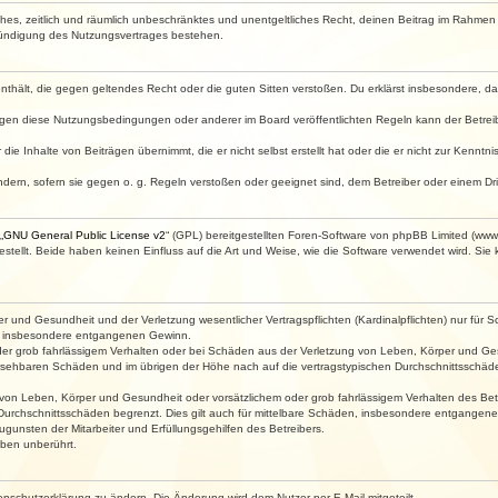
faches, zeitlich und räumlich unbeschränktes und unentgeltliches Recht, deinen Beitrag im Rahme
Kündigung des Nutzungsvertrages bestehen.
e enthält, die gegen geltendes Recht oder die guten Sitten verstoßen. Du erklärst insbesondere, 
egen diese Nutzungsbedingungen oder anderer im Board veröffentlichten Regeln kann der Betre
die Inhalte von Beiträgen übernimmt, die er nicht selbst erstellt hat oder die er nicht zur Kenn
ndern, sofern sie gegen o. g. Regeln verstoßen oder geeignet sind, dem Betreiber oder einem D
„
GNU General Public License v2
“ (GPL) bereitgestellten Foren-Software von phpBB Limited (ww
ellt. Beide haben keinen Einfluss auf die Art und Weise, wie die Software verwendet wird. Si
 und Gesundheit und der Verletzung wesentlicher Vertragspflichten (Kardinalpflichten) nur für Sc
wie insbesondere entgangenen Gewinn.
der grob fahrlässigem Verhalten oder bei Schäden aus der Verletzung von Leben, Körper und Ges
rhersehbaren Schäden und im übrigen der Höhe nach auf die vertragstypischen Durchschnittsschäde
von Leben, Körper und Gesundheit oder vorsätzlichem oder grob fahrlässigem Verhalten des Betr
Durchschnittsschäden begrenzt. Dies gilt auch für mittelbare Schäden, insbesondere entgangen
gunsten der Mitarbeiter und Erfüllungsgehilfen des Betreibers.
ben unberührt.
enschutzerklärung zu ändern. Die Änderung wird dem Nutzer per E-Mail mitgeteilt.