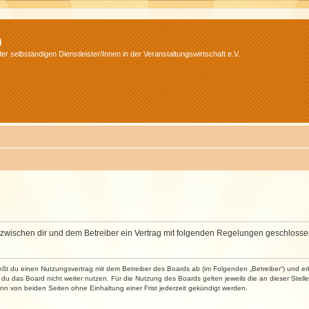
m
r selbständigen Dienstleister/Innen in der Veranstaltungswirtschaft e.V.
wird zwischen dir und dem Betreiber ein Vertrag mit folgenden Regelungen geschlosse
ließt du einen Nutzungsvertrag mit dem Betreiber des Boards ab (im Folgenden „Betreiber“) und 
du das Board nicht weiter nutzen. Für die Nutzung des Boards gelten jeweils die an dieser Stell
n von beiden Seiten ohne Einhaltung einer Frist jederzeit gekündigt werden.