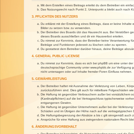
Mit dem Erstellen eines Beitrags erteilst du dem Betreiber ein ein
Das Nutzungsrecht nach Punkt 2, Unterpunkt a bleibt auch nach 
3. PFLICHTEN DES NUTZERS
Du erklärst mit der Erstellung eines Beitrags, dass er keine Inhalt
Bilder zu setzen bzw. zu verwenden.
Der Betreiber des Boards übt das Hausrecht aus. Bei Verstößen g
dieses Boards ausschließen und dir ein Hausverbot erteilen.
Du nimmst zur Kenntnis, dass der Betreiber keine Verantwortung für 
Beiträge und Funktionen jederzeit zu löschen oder zu sperren.
Du gestattest dem Betreiber darüber hinaus, deine Beiträge abzuä
4. GENERAL PUBLIC LICENSE
Du nimmst zur Kenntnis, dass es sich bei phpBB um eine unter der 
deutschsprachige Community unter www.phpbb.de zur Verfügung gest
nicht untersagen oder auf Inhalte fremder Foren Einfluss nehmen.
5. GEWÄHRLEISTUNG
Der Betreiber haftet mit Ausnahme der Verletzung von Leben, Körper
zurückzuführen sind. Dies gilt auch für mittelbare Folgeschäden 
Die Haftung ist gegenüber Verbrauchern außer bei vorsätzlichem o
(Kardinalpflichten) auf die bei Vertragsschluss typischerweise vo
entgangenen Gewinn.
Die Haftung ist gegenüber Unternehmern außer bei der Verletzung 
Schäden und im Übrigen der Höhe nach auf die vertragstypischen 
Die Haftungsbegrenzung der Absätze a bis c gilt sinngemäß auch zu
Ansprüche für eine Haftung aus zwingendem nationalem Recht blei
6. ÄNDERUNGSVORBEHALT
Der Betreiber ist berechtigt, die Nutzungsbedingungen und die Dat