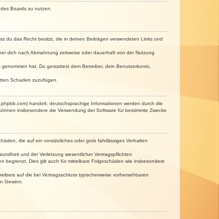
n des Boards zu nutzen.
dass du das Recht besitzt, die in deinen Beiträgen verwendeten Links und
iber dich nach Abmahnung zeitweise oder dauerhaft von der Nutzung
tnis genommen hat. Du gestattest dem Betreiber, dein Benutzerkonto,
ritten Schaden zuzufügen.
w.phpbb.com) handelt; deutschsprachige Informationen werden durch die
e können insbesondere die Verwendung der Software für bestimmte Zwecke
häden, die auf ein vorsätzliches oder grob fahrlässiges Verhalten
undheit und der Verletzung wesentlicher Vertragspflichten
n begrenzt. Dies gilt auch für mittelbare Folgeschäden wie insbesondere
eibers auf die bei Vertragsschluss typischerweise vorhersehbaren
en Gewinn.