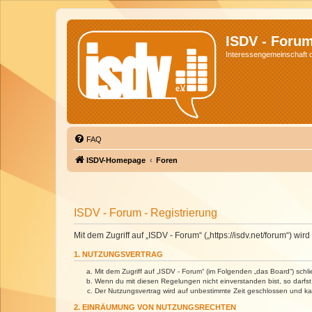
ISDV - Foru
Interessengemeinschaft de
FAQ
ISDV-Homepage
Foren
ISDV - Forum - Registrierung
Mit dem Zugriff auf „ISDV - Forum“ („https://isdv.net/forum“) 
1. NUTZUNGSVERTRAG
Mit dem Zugriff auf „ISDV - Forum“ (im Folgenden „das Board“) sch
Wenn du mit diesen Regelungen nicht einverstanden bist, so darfst 
Der Nutzungsvertrag wird auf unbestimmte Zeit geschlossen und kan
2. EINRÄUMUNG VON NUTZUNGSRECHTEN