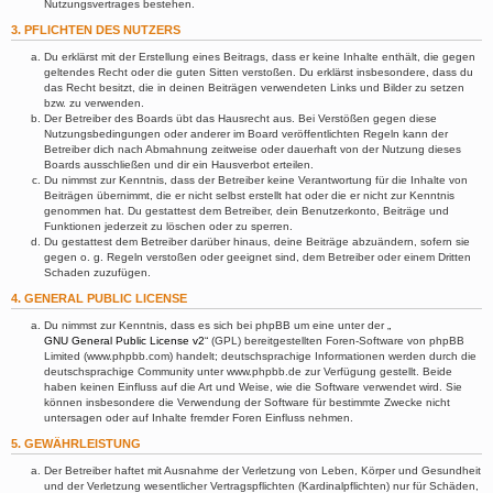
Nutzungsvertrages bestehen.
3. PFLICHTEN DES NUTZERS
Du erklärst mit der Erstellung eines Beitrags, dass er keine Inhalte enthält, die gegen
geltendes Recht oder die guten Sitten verstoßen. Du erklärst insbesondere, dass du
das Recht besitzt, die in deinen Beiträgen verwendeten Links und Bilder zu setzen
bzw. zu verwenden.
Der Betreiber des Boards übt das Hausrecht aus. Bei Verstößen gegen diese
Nutzungsbedingungen oder anderer im Board veröffentlichten Regeln kann der
Betreiber dich nach Abmahnung zeitweise oder dauerhaft von der Nutzung dieses
Boards ausschließen und dir ein Hausverbot erteilen.
Du nimmst zur Kenntnis, dass der Betreiber keine Verantwortung für die Inhalte von
Beiträgen übernimmt, die er nicht selbst erstellt hat oder die er nicht zur Kenntnis
genommen hat. Du gestattest dem Betreiber, dein Benutzerkonto, Beiträge und
Funktionen jederzeit zu löschen oder zu sperren.
Du gestattest dem Betreiber darüber hinaus, deine Beiträge abzuändern, sofern sie
gegen o. g. Regeln verstoßen oder geeignet sind, dem Betreiber oder einem Dritten
Schaden zuzufügen.
4. GENERAL PUBLIC LICENSE
Du nimmst zur Kenntnis, dass es sich bei phpBB um eine unter der „
GNU General Public License v2
“ (GPL) bereitgestellten Foren-Software von phpBB
Limited (www.phpbb.com) handelt; deutschsprachige Informationen werden durch die
deutschsprachige Community unter www.phpbb.de zur Verfügung gestellt. Beide
haben keinen Einfluss auf die Art und Weise, wie die Software verwendet wird. Sie
können insbesondere die Verwendung der Software für bestimmte Zwecke nicht
untersagen oder auf Inhalte fremder Foren Einfluss nehmen.
5. GEWÄHRLEISTUNG
Der Betreiber haftet mit Ausnahme der Verletzung von Leben, Körper und Gesundheit
und der Verletzung wesentlicher Vertragspflichten (Kardinalpflichten) nur für Schäden,