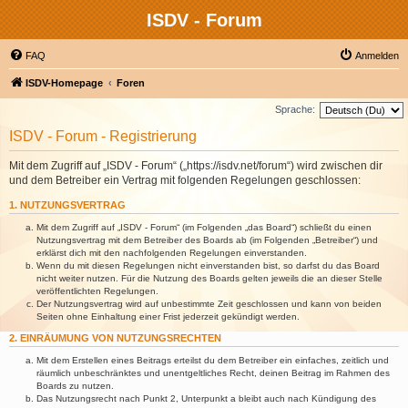
ISDV - Forum
FAQ
Anmelden
ISDV-Homepage
Foren
Sprache:
ISDV - Forum - Registrierung
Mit dem Zugriff auf „ISDV - Forum“ („https://isdv.net/forum“) wird zwischen dir
und dem Betreiber ein Vertrag mit folgenden Regelungen geschlossen:
1. NUTZUNGSVERTRAG
Mit dem Zugriff auf „ISDV - Forum“ (im Folgenden „das Board“) schließt du einen
Nutzungsvertrag mit dem Betreiber des Boards ab (im Folgenden „Betreiber“) und
erklärst dich mit den nachfolgenden Regelungen einverstanden.
Wenn du mit diesen Regelungen nicht einverstanden bist, so darfst du das Board
nicht weiter nutzen. Für die Nutzung des Boards gelten jeweils die an dieser Stelle
veröffentlichten Regelungen.
Der Nutzungsvertrag wird auf unbestimmte Zeit geschlossen und kann von beiden
Seiten ohne Einhaltung einer Frist jederzeit gekündigt werden.
2. EINRÄUMUNG VON NUTZUNGSRECHTEN
Mit dem Erstellen eines Beitrags erteilst du dem Betreiber ein einfaches, zeitlich und
räumlich unbeschränktes und unentgeltliches Recht, deinen Beitrag im Rahmen des
Boards zu nutzen.
Das Nutzungsrecht nach Punkt 2, Unterpunkt a bleibt auch nach Kündigung des