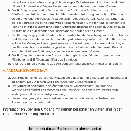
die auf ein vorsätzliches oder grob fahrlässiges Verhalten zurückzuführen sind. Dies
gilt auch für mittelbare Folgeschäden wie insbesondere entgangenen Gewinn.
Die Haftung ist gegenüber Verbrauchern außer bei vorsätzlichem oder grob
fahrlässigem Verhalten oder bei Schäden aus der Verletzung von Leben, Körper und
Gesundheit und der Verletzung wesentlicher Vertragspflichten (Kardinalpflichten) auf
die bei Vertragsschluss typischerweise vorhersehbaren Schäden und im übrigen der
Höhe nach auf die vertragstypischen Durchschnittsschäden begrenzt. Dies gilt auch
für mittelbare Folgeschäden wie insbesondere entgangenen Gewinn.
Die Haftung ist gegenüber Unternehmern außer bei der Verletzung von Leben, Körper
und Gesundheit oder vorsätzlichem oder grob fahrlässigem Verhalten des Betreibers
auf die bei Vertragsschluss typischerweise vorhersehbaren Schäden und im Übrigen
der Höhe nach auf die vertragstypischen Durchschnittsschäden begrenzt. Dies gilt
auch für mittelbare Schäden, insbesondere entgangenen Gewinn.
Die Haftungsbegrenzung der Absätze a bis c gilt sinngemäß auch zugunsten der
Mitarbeiter und Erfüllungsgehilfen des Betreibers.
Ansprüche für eine Haftung aus zwingendem nationalem Recht bleiben unberührt.
6. ÄNDERUNGSVORBEHALT
Der Betreiber ist berechtigt, die Nutzungsbedingungen und die Datenschutzerklärung
zu ändern. Die Änderung wird dem Nutzer per E-Mail mitgeteilt.
Der Nutzer ist berechtigt, den Änderungen zu widersprechen. Im Falle des
Widerspruchs erlischt das zwischen dem Betreiber und dem Nutzer bestehende
Vertragsverhältnis mit sofortiger Wirkung.
Die Änderungen gelten als anerkannt und verbindlich, wenn der Nutzer den
Änderungen zugestimmt hat.
Informationen über den Umgang mit deinen persönlichen Daten sind in der
Datenschutzerklärung enthalten.