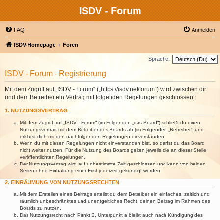
ISDV - Forum
FAQ
Anmelden
ISDV-Homepage
Foren
Sprache:
ISDV - Forum - Registrierung
Mit dem Zugriff auf „ISDV - Forum“ („https://isdv.net/forum“) wird zwischen dir
und dem Betreiber ein Vertrag mit folgenden Regelungen geschlossen:
1. NUTZUNGSVERTRAG
Mit dem Zugriff auf „ISDV - Forum“ (im Folgenden „das Board“) schließt du einen
Nutzungsvertrag mit dem Betreiber des Boards ab (im Folgenden „Betreiber“) und
erklärst dich mit den nachfolgenden Regelungen einverstanden.
Wenn du mit diesen Regelungen nicht einverstanden bist, so darfst du das Board
nicht weiter nutzen. Für die Nutzung des Boards gelten jeweils die an dieser Stelle
veröffentlichten Regelungen.
Der Nutzungsvertrag wird auf unbestimmte Zeit geschlossen und kann von beiden
Seiten ohne Einhaltung einer Frist jederzeit gekündigt werden.
2. EINRÄUMUNG VON NUTZUNGSRECHTEN
Mit dem Erstellen eines Beitrags erteilst du dem Betreiber ein einfaches, zeitlich und
räumlich unbeschränktes und unentgeltliches Recht, deinen Beitrag im Rahmen des
Boards zu nutzen.
Das Nutzungsrecht nach Punkt 2, Unterpunkt a bleibt auch nach Kündigung des