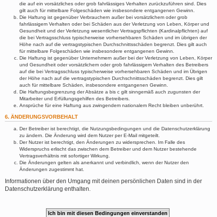
die auf ein vorsätzliches oder grob fahrlässiges Verhalten zurückzuführen sind. Dies
gilt auch für mittelbare Folgeschäden wie insbesondere entgangenen Gewinn.
Die Haftung ist gegenüber Verbrauchern außer bei vorsätzlichem oder grob
fahrlässigem Verhalten oder bei Schäden aus der Verletzung von Leben, Körper und
Gesundheit und der Verletzung wesentlicher Vertragspflichten (Kardinalpflichten) auf
die bei Vertragsschluss typischerweise vorhersehbaren Schäden und im übrigen der
Höhe nach auf die vertragstypischen Durchschnittsschäden begrenzt. Dies gilt auch
für mittelbare Folgeschäden wie insbesondere entgangenen Gewinn.
Die Haftung ist gegenüber Unternehmern außer bei der Verletzung von Leben, Körper
und Gesundheit oder vorsätzlichem oder grob fahrlässigem Verhalten des Betreibers
auf die bei Vertragsschluss typischerweise vorhersehbaren Schäden und im Übrigen
der Höhe nach auf die vertragstypischen Durchschnittsschäden begrenzt. Dies gilt
auch für mittelbare Schäden, insbesondere entgangenen Gewinn.
Die Haftungsbegrenzung der Absätze a bis c gilt sinngemäß auch zugunsten der
Mitarbeiter und Erfüllungsgehilfen des Betreibers.
Ansprüche für eine Haftung aus zwingendem nationalem Recht bleiben unberührt.
6. ÄNDERUNGSVORBEHALT
Der Betreiber ist berechtigt, die Nutzungsbedingungen und die Datenschutzerklärung
zu ändern. Die Änderung wird dem Nutzer per E-Mail mitgeteilt.
Der Nutzer ist berechtigt, den Änderungen zu widersprechen. Im Falle des
Widerspruchs erlischt das zwischen dem Betreiber und dem Nutzer bestehende
Vertragsverhältnis mit sofortiger Wirkung.
Die Änderungen gelten als anerkannt und verbindlich, wenn der Nutzer den
Änderungen zugestimmt hat.
Informationen über den Umgang mit deinen persönlichen Daten sind in der
Datenschutzerklärung enthalten.