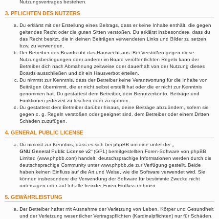
Nutzungsvertrages bestehen.
3. PFLICHTEN DES NUTZERS
Du erklärst mit der Erstellung eines Beitrags, dass er keine Inhalte enthält, die gegen
geltendes Recht oder die guten Sitten verstoßen. Du erklärst insbesondere, dass du
das Recht besitzt, die in deinen Beiträgen verwendeten Links und Bilder zu setzen
bzw. zu verwenden.
Der Betreiber des Boards übt das Hausrecht aus. Bei Verstößen gegen diese
Nutzungsbedingungen oder anderer im Board veröffentlichten Regeln kann der
Betreiber dich nach Abmahnung zeitweise oder dauerhaft von der Nutzung dieses
Boards ausschließen und dir ein Hausverbot erteilen.
Du nimmst zur Kenntnis, dass der Betreiber keine Verantwortung für die Inhalte von
Beiträgen übernimmt, die er nicht selbst erstellt hat oder die er nicht zur Kenntnis
genommen hat. Du gestattest dem Betreiber, dein Benutzerkonto, Beiträge und
Funktionen jederzeit zu löschen oder zu sperren.
Du gestattest dem Betreiber darüber hinaus, deine Beiträge abzuändern, sofern sie
gegen o. g. Regeln verstoßen oder geeignet sind, dem Betreiber oder einem Dritten
Schaden zuzufügen.
4. GENERAL PUBLIC LICENSE
Du nimmst zur Kenntnis, dass es sich bei phpBB um eine unter der „
GNU General Public License v2
“ (GPL) bereitgestellten Foren-Software von phpBB
Limited (www.phpbb.com) handelt; deutschsprachige Informationen werden durch die
deutschsprachige Community unter www.phpbb.de zur Verfügung gestellt. Beide
haben keinen Einfluss auf die Art und Weise, wie die Software verwendet wird. Sie
können insbesondere die Verwendung der Software für bestimmte Zwecke nicht
untersagen oder auf Inhalte fremder Foren Einfluss nehmen.
5. GEWÄHRLEISTUNG
Der Betreiber haftet mit Ausnahme der Verletzung von Leben, Körper und Gesundheit
und der Verletzung wesentlicher Vertragspflichten (Kardinalpflichten) nur für Schäden,