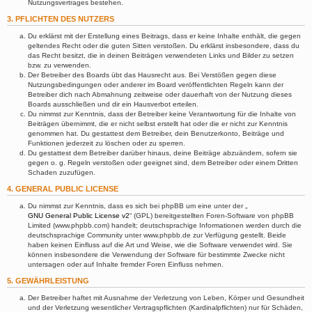
Nutzungsvertrages bestehen.
3. PFLICHTEN DES NUTZERS
Du erklärst mit der Erstellung eines Beitrags, dass er keine Inhalte enthält, die gegen
geltendes Recht oder die guten Sitten verstoßen. Du erklärst insbesondere, dass du
das Recht besitzt, die in deinen Beiträgen verwendeten Links und Bilder zu setzen
bzw. zu verwenden.
Der Betreiber des Boards übt das Hausrecht aus. Bei Verstößen gegen diese
Nutzungsbedingungen oder anderer im Board veröffentlichten Regeln kann der
Betreiber dich nach Abmahnung zeitweise oder dauerhaft von der Nutzung dieses
Boards ausschließen und dir ein Hausverbot erteilen.
Du nimmst zur Kenntnis, dass der Betreiber keine Verantwortung für die Inhalte von
Beiträgen übernimmt, die er nicht selbst erstellt hat oder die er nicht zur Kenntnis
genommen hat. Du gestattest dem Betreiber, dein Benutzerkonto, Beiträge und
Funktionen jederzeit zu löschen oder zu sperren.
Du gestattest dem Betreiber darüber hinaus, deine Beiträge abzuändern, sofern sie
gegen o. g. Regeln verstoßen oder geeignet sind, dem Betreiber oder einem Dritten
Schaden zuzufügen.
4. GENERAL PUBLIC LICENSE
Du nimmst zur Kenntnis, dass es sich bei phpBB um eine unter der „
GNU General Public License v2
“ (GPL) bereitgestellten Foren-Software von phpBB
Limited (www.phpbb.com) handelt; deutschsprachige Informationen werden durch die
deutschsprachige Community unter www.phpbb.de zur Verfügung gestellt. Beide
haben keinen Einfluss auf die Art und Weise, wie die Software verwendet wird. Sie
können insbesondere die Verwendung der Software für bestimmte Zwecke nicht
untersagen oder auf Inhalte fremder Foren Einfluss nehmen.
5. GEWÄHRLEISTUNG
Der Betreiber haftet mit Ausnahme der Verletzung von Leben, Körper und Gesundheit
und der Verletzung wesentlicher Vertragspflichten (Kardinalpflichten) nur für Schäden,