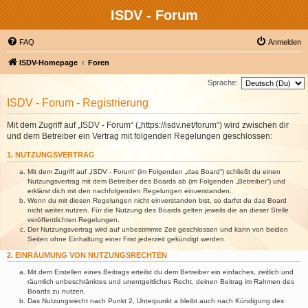
ISDV - Forum
FAQ
Anmelden
ISDV-Homepage
Foren
Sprache:
ISDV - Forum - Registrierung
Mit dem Zugriff auf „ISDV - Forum“ („https://isdv.net/forum“) wird zwischen dir
und dem Betreiber ein Vertrag mit folgenden Regelungen geschlossen:
1. NUTZUNGSVERTRAG
Mit dem Zugriff auf „ISDV - Forum“ (im Folgenden „das Board“) schließt du einen
Nutzungsvertrag mit dem Betreiber des Boards ab (im Folgenden „Betreiber“) und
erklärst dich mit den nachfolgenden Regelungen einverstanden.
Wenn du mit diesen Regelungen nicht einverstanden bist, so darfst du das Board
nicht weiter nutzen. Für die Nutzung des Boards gelten jeweils die an dieser Stelle
veröffentlichten Regelungen.
Der Nutzungsvertrag wird auf unbestimmte Zeit geschlossen und kann von beiden
Seiten ohne Einhaltung einer Frist jederzeit gekündigt werden.
2. EINRÄUMUNG VON NUTZUNGSRECHTEN
Mit dem Erstellen eines Beitrags erteilst du dem Betreiber ein einfaches, zeitlich und
räumlich unbeschränktes und unentgeltliches Recht, deinen Beitrag im Rahmen des
Boards zu nutzen.
Das Nutzungsrecht nach Punkt 2, Unterpunkt a bleibt auch nach Kündigung des