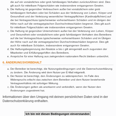
die auf ein vorsätzliches oder grob fahrlässiges Verhalten zurückzuführen sind. Dies
gilt auch für mittelbare Folgeschäden wie insbesondere entgangenen Gewinn.
Die Haftung ist gegenüber Verbrauchern außer bei vorsätzlichem oder grob
fahrlässigem Verhalten oder bei Schäden aus der Verletzung von Leben, Körper und
Gesundheit und der Verletzung wesentlicher Vertragspflichten (Kardinalpflichten) auf
die bei Vertragsschluss typischerweise vorhersehbaren Schäden und im übrigen der
Höhe nach auf die vertragstypischen Durchschnittsschäden begrenzt. Dies gilt auch
für mittelbare Folgeschäden wie insbesondere entgangenen Gewinn.
Die Haftung ist gegenüber Unternehmern außer bei der Verletzung von Leben, Körper
und Gesundheit oder vorsätzlichem oder grob fahrlässigem Verhalten des Betreibers
auf die bei Vertragsschluss typischerweise vorhersehbaren Schäden und im Übrigen
der Höhe nach auf die vertragstypischen Durchschnittsschäden begrenzt. Dies gilt
auch für mittelbare Schäden, insbesondere entgangenen Gewinn.
Die Haftungsbegrenzung der Absätze a bis c gilt sinngemäß auch zugunsten der
Mitarbeiter und Erfüllungsgehilfen des Betreibers.
Ansprüche für eine Haftung aus zwingendem nationalem Recht bleiben unberührt.
6. ÄNDERUNGSVORBEHALT
Der Betreiber ist berechtigt, die Nutzungsbedingungen und die Datenschutzerklärung
zu ändern. Die Änderung wird dem Nutzer per E-Mail mitgeteilt.
Der Nutzer ist berechtigt, den Änderungen zu widersprechen. Im Falle des
Widerspruchs erlischt das zwischen dem Betreiber und dem Nutzer bestehende
Vertragsverhältnis mit sofortiger Wirkung.
Die Änderungen gelten als anerkannt und verbindlich, wenn der Nutzer den
Änderungen zugestimmt hat.
Informationen über den Umgang mit deinen persönlichen Daten sind in der
Datenschutzerklärung enthalten.