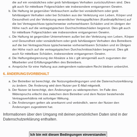
die auf ein vorsätzliches oder grob fahrlässiges Verhalten zurückzuführen sind. Dies
gilt auch für mittelbare Folgeschäden wie insbesondere entgangenen Gewinn.
Die Haftung ist gegenüber Verbrauchern außer bei vorsätzlichem oder grob
fahrlässigem Verhalten oder bei Schäden aus der Verletzung von Leben, Körper und
Gesundheit und der Verletzung wesentlicher Vertragspflichten (Kardinalpflichten) auf
die bei Vertragsschluss typischerweise vorhersehbaren Schäden und im übrigen der
Höhe nach auf die vertragstypischen Durchschnittsschäden begrenzt. Dies gilt auch
für mittelbare Folgeschäden wie insbesondere entgangenen Gewinn.
Die Haftung ist gegenüber Unternehmern außer bei der Verletzung von Leben, Körper
und Gesundheit oder vorsätzlichem oder grob fahrlässigem Verhalten des Betreibers
auf die bei Vertragsschluss typischerweise vorhersehbaren Schäden und im Übrigen
der Höhe nach auf die vertragstypischen Durchschnittsschäden begrenzt. Dies gilt
auch für mittelbare Schäden, insbesondere entgangenen Gewinn.
Die Haftungsbegrenzung der Absätze a bis c gilt sinngemäß auch zugunsten der
Mitarbeiter und Erfüllungsgehilfen des Betreibers.
Ansprüche für eine Haftung aus zwingendem nationalem Recht bleiben unberührt.
6. ÄNDERUNGSVORBEHALT
Der Betreiber ist berechtigt, die Nutzungsbedingungen und die Datenschutzerklärung
zu ändern. Die Änderung wird dem Nutzer per E-Mail mitgeteilt.
Der Nutzer ist berechtigt, den Änderungen zu widersprechen. Im Falle des
Widerspruchs erlischt das zwischen dem Betreiber und dem Nutzer bestehende
Vertragsverhältnis mit sofortiger Wirkung.
Die Änderungen gelten als anerkannt und verbindlich, wenn der Nutzer den
Änderungen zugestimmt hat.
Informationen über den Umgang mit deinen persönlichen Daten sind in der
Datenschutzerklärung enthalten.