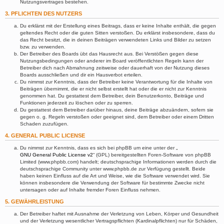
Nutzungsvertrages bestehen.
3. PFLICHTEN DES NUTZERS
Du erklärst mit der Erstellung eines Beitrags, dass er keine Inhalte enthält, die gegen
geltendes Recht oder die guten Sitten verstoßen. Du erklärst insbesondere, dass du
das Recht besitzt, die in deinen Beiträgen verwendeten Links und Bilder zu setzen
bzw. zu verwenden.
Der Betreiber des Boards übt das Hausrecht aus. Bei Verstößen gegen diese
Nutzungsbedingungen oder anderer im Board veröffentlichten Regeln kann der
Betreiber dich nach Abmahnung zeitweise oder dauerhaft von der Nutzung dieses
Boards ausschließen und dir ein Hausverbot erteilen.
Du nimmst zur Kenntnis, dass der Betreiber keine Verantwortung für die Inhalte von
Beiträgen übernimmt, die er nicht selbst erstellt hat oder die er nicht zur Kenntnis
genommen hat. Du gestattest dem Betreiber, dein Benutzerkonto, Beiträge und
Funktionen jederzeit zu löschen oder zu sperren.
Du gestattest dem Betreiber darüber hinaus, deine Beiträge abzuändern, sofern sie
gegen o. g. Regeln verstoßen oder geeignet sind, dem Betreiber oder einem Dritten
Schaden zuzufügen.
4. GENERAL PUBLIC LICENSE
Du nimmst zur Kenntnis, dass es sich bei phpBB um eine unter der „
GNU General Public License v2
“ (GPL) bereitgestellten Foren-Software von phpBB
Limited (www.phpbb.com) handelt; deutschsprachige Informationen werden durch die
deutschsprachige Community unter www.phpbb.de zur Verfügung gestellt. Beide
haben keinen Einfluss auf die Art und Weise, wie die Software verwendet wird. Sie
können insbesondere die Verwendung der Software für bestimmte Zwecke nicht
untersagen oder auf Inhalte fremder Foren Einfluss nehmen.
5. GEWÄHRLEISTUNG
Der Betreiber haftet mit Ausnahme der Verletzung von Leben, Körper und Gesundheit
und der Verletzung wesentlicher Vertragspflichten (Kardinalpflichten) nur für Schäden,