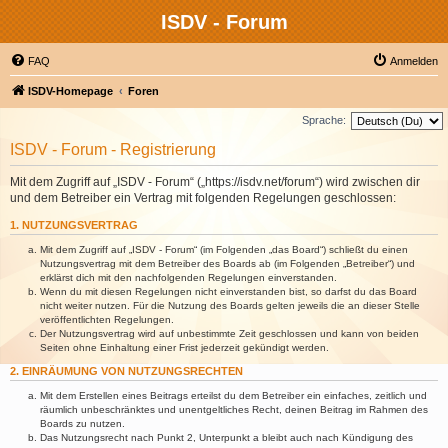
ISDV - Forum
FAQ
Anmelden
ISDV-Homepage
Foren
Sprache:
ISDV - Forum - Registrierung
Mit dem Zugriff auf „ISDV - Forum“ („https://isdv.net/forum“) wird zwischen dir
und dem Betreiber ein Vertrag mit folgenden Regelungen geschlossen:
1. NUTZUNGSVERTRAG
Mit dem Zugriff auf „ISDV - Forum“ (im Folgenden „das Board“) schließt du einen
Nutzungsvertrag mit dem Betreiber des Boards ab (im Folgenden „Betreiber“) und
erklärst dich mit den nachfolgenden Regelungen einverstanden.
Wenn du mit diesen Regelungen nicht einverstanden bist, so darfst du das Board
nicht weiter nutzen. Für die Nutzung des Boards gelten jeweils die an dieser Stelle
veröffentlichten Regelungen.
Der Nutzungsvertrag wird auf unbestimmte Zeit geschlossen und kann von beiden
Seiten ohne Einhaltung einer Frist jederzeit gekündigt werden.
2. EINRÄUMUNG VON NUTZUNGSRECHTEN
Mit dem Erstellen eines Beitrags erteilst du dem Betreiber ein einfaches, zeitlich und
räumlich unbeschränktes und unentgeltliches Recht, deinen Beitrag im Rahmen des
Boards zu nutzen.
Das Nutzungsrecht nach Punkt 2, Unterpunkt a bleibt auch nach Kündigung des