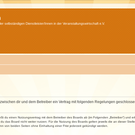
m
r selbständigen Dienstleister/Innen in der Veranstaltungswirtschaft e.V.
wird zwischen dir und dem Betreiber ein Vertrag mit folgenden Regelungen geschlosse
ließt du einen Nutzungsvertrag mit dem Betreiber des Boards ab (im Folgenden „Betreiber“) und 
du das Board nicht weiter nutzen. Für die Nutzung des Boards gelten jeweils die an dieser Stell
n von beiden Seiten ohne Einhaltung einer Frist jederzeit gekündigt werden.