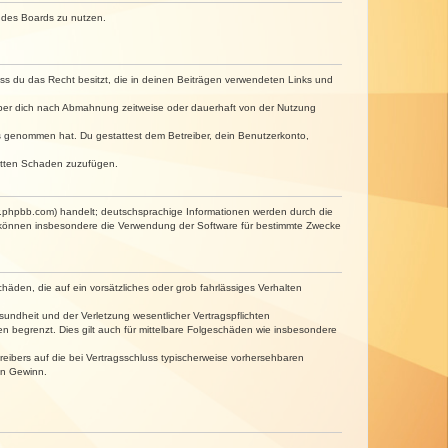
n des Boards zu nutzen.
dass du das Recht besitzt, die in deinen Beiträgen verwendeten Links und
iber dich nach Abmahnung zeitweise oder dauerhaft von der Nutzung
tnis genommen hat. Du gestattest dem Betreiber, dein Benutzerkonto,
ritten Schaden zuzufügen.
w.phpbb.com) handelt; deutschsprachige Informationen werden durch die
e können insbesondere die Verwendung der Software für bestimmte Zwecke
häden, die auf ein vorsätzliches oder grob fahrlässiges Verhalten
undheit und der Verletzung wesentlicher Vertragspflichten
n begrenzt. Dies gilt auch für mittelbare Folgeschäden wie insbesondere
eibers auf die bei Vertragsschluss typischerweise vorhersehbaren
en Gewinn.