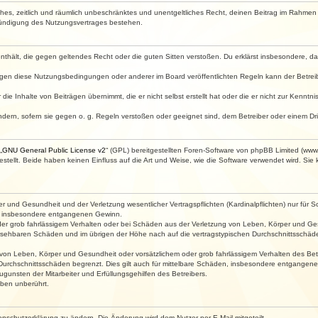
faches, zeitlich und räumlich unbeschränktes und unentgeltliches Recht, deinen Beitrag im Rahme
Kündigung des Nutzungsvertrages bestehen.
e enthält, die gegen geltendes Recht oder die guten Sitten verstoßen. Du erklärst insbesondere, 
egen diese Nutzungsbedingungen oder anderer im Board veröffentlichten Regeln kann der Betre
die Inhalte von Beiträgen übernimmt, die er nicht selbst erstellt hat oder die er nicht zur Kenn
ndern, sofern sie gegen o. g. Regeln verstoßen oder geeignet sind, dem Betreiber oder einem D
„
GNU General Public License v2
“ (GPL) bereitgestellten Foren-Software von phpBB Limited (ww
ellt. Beide haben keinen Einfluss auf die Art und Weise, wie die Software verwendet wird. Si
 und Gesundheit und der Verletzung wesentlicher Vertragspflichten (Kardinalpflichten) nur für Sc
wie insbesondere entgangenen Gewinn.
der grob fahrlässigem Verhalten oder bei Schäden aus der Verletzung von Leben, Körper und Ges
rhersehbaren Schäden und im übrigen der Höhe nach auf die vertragstypischen Durchschnittsschäde
von Leben, Körper und Gesundheit oder vorsätzlichem oder grob fahrlässigem Verhalten des Betr
Durchschnittsschäden begrenzt. Dies gilt auch für mittelbare Schäden, insbesondere entgangen
gunsten der Mitarbeiter und Erfüllungsgehilfen des Betreibers.
ben unberührt.
enschutzerklärung zu ändern. Die Änderung wird dem Nutzer per E-Mail mitgeteilt.