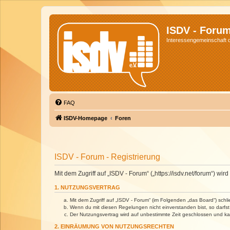
ISDV - Foru
Interessengemeinschaft de
FAQ
ISDV-Homepage
Foren
ISDV - Forum - Registrierung
Mit dem Zugriff auf „ISDV - Forum“ („https://isdv.net/forum“) 
1. NUTZUNGSVERTRAG
Mit dem Zugriff auf „ISDV - Forum“ (im Folgenden „das Board“) sch
Wenn du mit diesen Regelungen nicht einverstanden bist, so darfst 
Der Nutzungsvertrag wird auf unbestimmte Zeit geschlossen und kan
2. EINRÄUMUNG VON NUTZUNGSRECHTEN