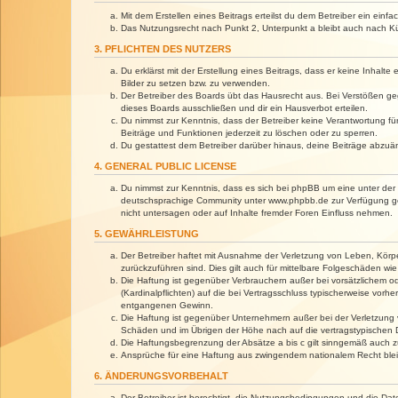
Mit dem Erstellen eines Beitrags erteilst du dem Betreiber ein ein
Das Nutzungsrecht nach Punkt 2, Unterpunkt a bleibt auch nach 
3. PFLICHTEN DES NUTZERS
Du erklärst mit der Erstellung eines Beitrags, dass er keine Inhalt
Bilder zu setzen bzw. zu verwenden.
Der Betreiber des Boards übt das Hausrecht aus. Bei Verstößen g
dieses Boards ausschließen und dir ein Hausverbot erteilen.
Du nimmst zur Kenntnis, dass der Betreiber keine Verantwortung für 
Beiträge und Funktionen jederzeit zu löschen oder zu sperren.
Du gestattest dem Betreiber darüber hinaus, deine Beiträge abzuä
4. GENERAL PUBLIC LICENSE
Du nimmst zur Kenntnis, dass es sich bei phpBB um eine unter der 
deutschsprachige Community unter www.phpbb.de zur Verfügung gest
nicht untersagen oder auf Inhalte fremder Foren Einfluss nehmen.
5. GEWÄHRLEISTUNG
Der Betreiber haftet mit Ausnahme der Verletzung von Leben, Körper
zurückzuführen sind. Dies gilt auch für mittelbare Folgeschäden 
Die Haftung ist gegenüber Verbrauchern außer bei vorsätzlichem o
(Kardinalpflichten) auf die bei Vertragsschluss typischerweise vo
entgangenen Gewinn.
Die Haftung ist gegenüber Unternehmern außer bei der Verletzung 
Schäden und im Übrigen der Höhe nach auf die vertragstypischen 
Die Haftungsbegrenzung der Absätze a bis c gilt sinngemäß auch zu
Ansprüche für eine Haftung aus zwingendem nationalem Recht blei
6. ÄNDERUNGSVORBEHALT
Der Betreiber ist berechtigt, die Nutzungsbedingungen und die Dat