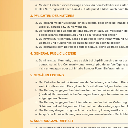
Mit dem Erstellen eines Beitrags erteilst du dem Betreiber ein ein
Das Nutzungsrecht nach Punkt 2, Unterpunkt a bleibt auch nach 
3. PFLICHTEN DES NUTZERS
Du erklärst mit der Erstellung eines Beitrags, dass er keine Inhalt
Bilder zu setzen bzw. zu verwenden.
Der Betreiber des Boards übt das Hausrecht aus. Bei Verstößen g
dieses Boards ausschließen und dir ein Hausverbot erteilen.
Du nimmst zur Kenntnis, dass der Betreiber keine Verantwortung für 
Beiträge und Funktionen jederzeit zu löschen oder zu sperren.
Du gestattest dem Betreiber darüber hinaus, deine Beiträge abzuä
4. GENERAL PUBLIC LICENSE
Du nimmst zur Kenntnis, dass es sich bei phpBB um eine unter der 
deutschsprachige Community unter www.phpbb.de zur Verfügung gest
nicht untersagen oder auf Inhalte fremder Foren Einfluss nehmen.
5. GEWÄHRLEISTUNG
Der Betreiber haftet mit Ausnahme der Verletzung von Leben, Körper
zurückzuführen sind. Dies gilt auch für mittelbare Folgeschäden 
Die Haftung ist gegenüber Verbrauchern außer bei vorsätzlichem o
(Kardinalpflichten) auf die bei Vertragsschluss typischerweise vo
entgangenen Gewinn.
Die Haftung ist gegenüber Unternehmern außer bei der Verletzung 
Schäden und im Übrigen der Höhe nach auf die vertragstypischen 
Die Haftungsbegrenzung der Absätze a bis c gilt sinngemäß auch zu
Ansprüche für eine Haftung aus zwingendem nationalem Recht blei
6. ÄNDERUNGSVORBEHALT
Der Betreiber ist berechtigt, die Nutzungsbedingungen und die Dat