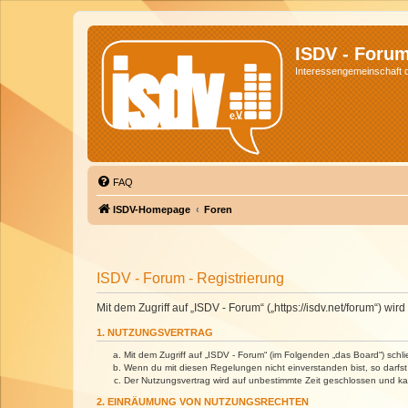
ISDV - Foru
Interessengemeinschaft de
FAQ
ISDV-Homepage
Foren
ISDV - Forum - Registrierung
Mit dem Zugriff auf „ISDV - Forum“ („https://isdv.net/forum“) 
1. NUTZUNGSVERTRAG
Mit dem Zugriff auf „ISDV - Forum“ (im Folgenden „das Board“) sch
Wenn du mit diesen Regelungen nicht einverstanden bist, so darfst 
Der Nutzungsvertrag wird auf unbestimmte Zeit geschlossen und kan
2. EINRÄUMUNG VON NUTZUNGSRECHTEN