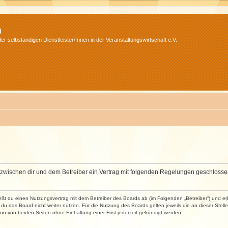
m
r selbständigen Dienstleister/Innen in der Veranstaltungswirtschaft e.V.
wird zwischen dir und dem Betreiber ein Vertrag mit folgenden Regelungen geschlosse
ließt du einen Nutzungsvertrag mit dem Betreiber des Boards ab (im Folgenden „Betreiber“) und 
du das Board nicht weiter nutzen. Für die Nutzung des Boards gelten jeweils die an dieser Stell
n von beiden Seiten ohne Einhaltung einer Frist jederzeit gekündigt werden.