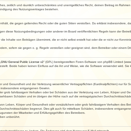
faches, zeitlich und räumlich unbeschränktes und unentgeltliches Recht, deinen Beitrag im Rahme
Kündigung des Nutzungsvertrages bestehen.
e enthält, die gegen geltendes Recht oder die guten Sitten verstoßen. Du erklärst insbesondere, 
egen diese Nutzungsbedingungen oder anderer im Board veröffentlichten Regeln kann der Betre
die Inhalte von Beiträgen übernimmt, die er nicht selbst erstellt hat oder die er nicht zur Kenn
ndern, sofern sie gegen o. g. Regeln verstoßen oder geeignet sind, dem Betreiber oder einem D
„
GNU General Public License v2
“ (GPL) bereitgestellten Foren-Software von phpBB Limited (ww
ellt. Beide haben keinen Einfluss auf die Art und Weise, wie die Software verwendet wird. Si
 und Gesundheit und der Verletzung wesentlicher Vertragspflichten (Kardinalpflichten) nur für Sc
wie insbesondere entgangenen Gewinn.
der grob fahrlässigem Verhalten oder bei Schäden aus der Verletzung von Leben, Körper und Ges
rhersehbaren Schäden und im übrigen der Höhe nach auf die vertragstypischen Durchschnittsschäde
von Leben, Körper und Gesundheit oder vorsätzlichem oder grob fahrlässigem Verhalten des Betr
Durchschnittsschäden begrenzt. Dies gilt auch für mittelbare Schäden, insbesondere entgangen
gunsten der Mitarbeiter und Erfüllungsgehilfen des Betreibers.
ben unberührt.
enschutzerklärung zu ändern. Die Änderung wird dem Nutzer per E-Mail mitgeteilt.