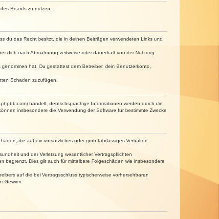
n des Boards zu nutzen.
dass du das Recht besitzt, die in deinen Beiträgen verwendeten Links und
iber dich nach Abmahnung zeitweise oder dauerhaft von der Nutzung
tnis genommen hat. Du gestattest dem Betreiber, dein Benutzerkonto,
ritten Schaden zuzufügen.
w.phpbb.com) handelt; deutschsprachige Informationen werden durch die
e können insbesondere die Verwendung der Software für bestimmte Zwecke
häden, die auf ein vorsätzliches oder grob fahrlässiges Verhalten
undheit und der Verletzung wesentlicher Vertragspflichten
n begrenzt. Dies gilt auch für mittelbare Folgeschäden wie insbesondere
eibers auf die bei Vertragsschluss typischerweise vorhersehbaren
en Gewinn.