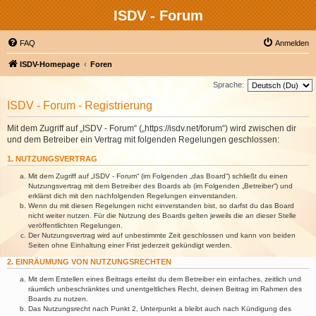
ISDV - Forum
FAQ
Anmelden
ISDV-Homepage
Foren
Sprache:
ISDV - Forum - Registrierung
Mit dem Zugriff auf „ISDV - Forum“ („https://isdv.net/forum“) wird zwischen dir
und dem Betreiber ein Vertrag mit folgenden Regelungen geschlossen:
1. NUTZUNGSVERTRAG
Mit dem Zugriff auf „ISDV - Forum“ (im Folgenden „das Board“) schließt du einen
Nutzungsvertrag mit dem Betreiber des Boards ab (im Folgenden „Betreiber“) und
erklärst dich mit den nachfolgenden Regelungen einverstanden.
Wenn du mit diesen Regelungen nicht einverstanden bist, so darfst du das Board
nicht weiter nutzen. Für die Nutzung des Boards gelten jeweils die an dieser Stelle
veröffentlichten Regelungen.
Der Nutzungsvertrag wird auf unbestimmte Zeit geschlossen und kann von beiden
Seiten ohne Einhaltung einer Frist jederzeit gekündigt werden.
2. EINRÄUMUNG VON NUTZUNGSRECHTEN
Mit dem Erstellen eines Beitrags erteilst du dem Betreiber ein einfaches, zeitlich und
räumlich unbeschränktes und unentgeltliches Recht, deinen Beitrag im Rahmen des
Boards zu nutzen.
Das Nutzungsrecht nach Punkt 2, Unterpunkt a bleibt auch nach Kündigung des