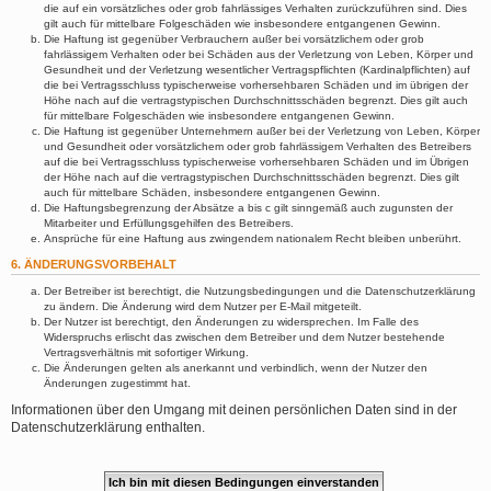
die auf ein vorsätzliches oder grob fahrlässiges Verhalten zurückzuführen sind. Dies
gilt auch für mittelbare Folgeschäden wie insbesondere entgangenen Gewinn.
Die Haftung ist gegenüber Verbrauchern außer bei vorsätzlichem oder grob
fahrlässigem Verhalten oder bei Schäden aus der Verletzung von Leben, Körper und
Gesundheit und der Verletzung wesentlicher Vertragspflichten (Kardinalpflichten) auf
die bei Vertragsschluss typischerweise vorhersehbaren Schäden und im übrigen der
Höhe nach auf die vertragstypischen Durchschnittsschäden begrenzt. Dies gilt auch
für mittelbare Folgeschäden wie insbesondere entgangenen Gewinn.
Die Haftung ist gegenüber Unternehmern außer bei der Verletzung von Leben, Körper
und Gesundheit oder vorsätzlichem oder grob fahrlässigem Verhalten des Betreibers
auf die bei Vertragsschluss typischerweise vorhersehbaren Schäden und im Übrigen
der Höhe nach auf die vertragstypischen Durchschnittsschäden begrenzt. Dies gilt
auch für mittelbare Schäden, insbesondere entgangenen Gewinn.
Die Haftungsbegrenzung der Absätze a bis c gilt sinngemäß auch zugunsten der
Mitarbeiter und Erfüllungsgehilfen des Betreibers.
Ansprüche für eine Haftung aus zwingendem nationalem Recht bleiben unberührt.
6. ÄNDERUNGSVORBEHALT
Der Betreiber ist berechtigt, die Nutzungsbedingungen und die Datenschutzerklärung
zu ändern. Die Änderung wird dem Nutzer per E-Mail mitgeteilt.
Der Nutzer ist berechtigt, den Änderungen zu widersprechen. Im Falle des
Widerspruchs erlischt das zwischen dem Betreiber und dem Nutzer bestehende
Vertragsverhältnis mit sofortiger Wirkung.
Die Änderungen gelten als anerkannt und verbindlich, wenn der Nutzer den
Änderungen zugestimmt hat.
Informationen über den Umgang mit deinen persönlichen Daten sind in der
Datenschutzerklärung enthalten.