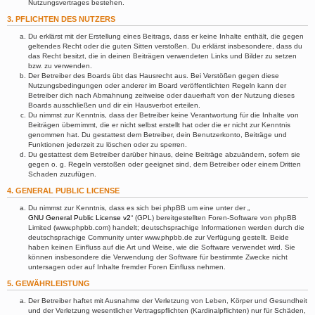
Nutzungsvertrages bestehen.
3. PFLICHTEN DES NUTZERS
Du erklärst mit der Erstellung eines Beitrags, dass er keine Inhalte enthält, die gegen
geltendes Recht oder die guten Sitten verstoßen. Du erklärst insbesondere, dass du
das Recht besitzt, die in deinen Beiträgen verwendeten Links und Bilder zu setzen
bzw. zu verwenden.
Der Betreiber des Boards übt das Hausrecht aus. Bei Verstößen gegen diese
Nutzungsbedingungen oder anderer im Board veröffentlichten Regeln kann der
Betreiber dich nach Abmahnung zeitweise oder dauerhaft von der Nutzung dieses
Boards ausschließen und dir ein Hausverbot erteilen.
Du nimmst zur Kenntnis, dass der Betreiber keine Verantwortung für die Inhalte von
Beiträgen übernimmt, die er nicht selbst erstellt hat oder die er nicht zur Kenntnis
genommen hat. Du gestattest dem Betreiber, dein Benutzerkonto, Beiträge und
Funktionen jederzeit zu löschen oder zu sperren.
Du gestattest dem Betreiber darüber hinaus, deine Beiträge abzuändern, sofern sie
gegen o. g. Regeln verstoßen oder geeignet sind, dem Betreiber oder einem Dritten
Schaden zuzufügen.
4. GENERAL PUBLIC LICENSE
Du nimmst zur Kenntnis, dass es sich bei phpBB um eine unter der „
GNU General Public License v2
“ (GPL) bereitgestellten Foren-Software von phpBB
Limited (www.phpbb.com) handelt; deutschsprachige Informationen werden durch die
deutschsprachige Community unter www.phpbb.de zur Verfügung gestellt. Beide
haben keinen Einfluss auf die Art und Weise, wie die Software verwendet wird. Sie
können insbesondere die Verwendung der Software für bestimmte Zwecke nicht
untersagen oder auf Inhalte fremder Foren Einfluss nehmen.
5. GEWÄHRLEISTUNG
Der Betreiber haftet mit Ausnahme der Verletzung von Leben, Körper und Gesundheit
und der Verletzung wesentlicher Vertragspflichten (Kardinalpflichten) nur für Schäden,