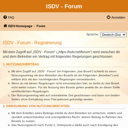
ISDV - Forum
FAQ
Anmelden
ISDV-Homepage
Foren
Sprache:
ISDV - Forum - Registrierung
Mit dem Zugriff auf „ISDV - Forum“ („https://isdv.net/forum“) wird zwischen dir
und dem Betreiber ein Vertrag mit folgenden Regelungen geschlossen:
1. NUTZUNGSVERTRAG
Mit dem Zugriff auf „ISDV - Forum“ (im Folgenden „das Board“) schließt du einen
Nutzungsvertrag mit dem Betreiber des Boards ab (im Folgenden „Betreiber“) und
erklärst dich mit den nachfolgenden Regelungen einverstanden.
Wenn du mit diesen Regelungen nicht einverstanden bist, so darfst du das Board
nicht weiter nutzen. Für die Nutzung des Boards gelten jeweils die an dieser Stelle
veröffentlichten Regelungen.
Der Nutzungsvertrag wird auf unbestimmte Zeit geschlossen und kann von beiden
Seiten ohne Einhaltung einer Frist jederzeit gekündigt werden.
2. EINRÄUMUNG VON NUTZUNGSRECHTEN
Mit dem Erstellen eines Beitrags erteilst du dem Betreiber ein einfaches, zeitlich und
räumlich unbeschränktes und unentgeltliches Recht, deinen Beitrag im Rahmen des
Boards zu nutzen.
Das Nutzungsrecht nach Punkt 2, Unterpunkt a bleibt auch nach Kündigung des