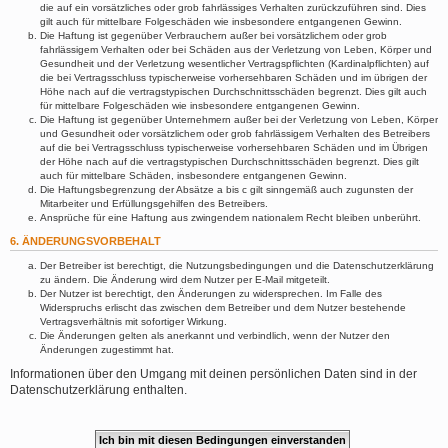
die auf ein vorsätzliches oder grob fahrlässiges Verhalten zurückzuführen sind. Dies
gilt auch für mittelbare Folgeschäden wie insbesondere entgangenen Gewinn.
Die Haftung ist gegenüber Verbrauchern außer bei vorsätzlichem oder grob
fahrlässigem Verhalten oder bei Schäden aus der Verletzung von Leben, Körper und
Gesundheit und der Verletzung wesentlicher Vertragspflichten (Kardinalpflichten) auf
die bei Vertragsschluss typischerweise vorhersehbaren Schäden und im übrigen der
Höhe nach auf die vertragstypischen Durchschnittsschäden begrenzt. Dies gilt auch
für mittelbare Folgeschäden wie insbesondere entgangenen Gewinn.
Die Haftung ist gegenüber Unternehmern außer bei der Verletzung von Leben, Körper
und Gesundheit oder vorsätzlichem oder grob fahrlässigem Verhalten des Betreibers
auf die bei Vertragsschluss typischerweise vorhersehbaren Schäden und im Übrigen
der Höhe nach auf die vertragstypischen Durchschnittsschäden begrenzt. Dies gilt
auch für mittelbare Schäden, insbesondere entgangenen Gewinn.
Die Haftungsbegrenzung der Absätze a bis c gilt sinngemäß auch zugunsten der
Mitarbeiter und Erfüllungsgehilfen des Betreibers.
Ansprüche für eine Haftung aus zwingendem nationalem Recht bleiben unberührt.
6. ÄNDERUNGSVORBEHALT
Der Betreiber ist berechtigt, die Nutzungsbedingungen und die Datenschutzerklärung
zu ändern. Die Änderung wird dem Nutzer per E-Mail mitgeteilt.
Der Nutzer ist berechtigt, den Änderungen zu widersprechen. Im Falle des
Widerspruchs erlischt das zwischen dem Betreiber und dem Nutzer bestehende
Vertragsverhältnis mit sofortiger Wirkung.
Die Änderungen gelten als anerkannt und verbindlich, wenn der Nutzer den
Änderungen zugestimmt hat.
Informationen über den Umgang mit deinen persönlichen Daten sind in der
Datenschutzerklärung enthalten.