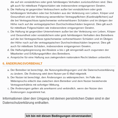
die auf ein vorsätzliches oder grob fahrlässiges Verhalten zurückzuführen sind. Dies
gilt auch für mittelbare Folgeschäden wie insbesondere entgangenen Gewinn.
Die Haftung ist gegenüber Verbrauchern außer bei vorsätzlichem oder grob
fahrlässigem Verhalten oder bei Schäden aus der Verletzung von Leben, Körper und
Gesundheit und der Verletzung wesentlicher Vertragspflichten (Kardinalpflichten) auf
die bei Vertragsschluss typischerweise vorhersehbaren Schäden und im übrigen der
Höhe nach auf die vertragstypischen Durchschnittsschäden begrenzt. Dies gilt auch
für mittelbare Folgeschäden wie insbesondere entgangenen Gewinn.
Die Haftung ist gegenüber Unternehmern außer bei der Verletzung von Leben, Körper
und Gesundheit oder vorsätzlichem oder grob fahrlässigem Verhalten des Betreibers
auf die bei Vertragsschluss typischerweise vorhersehbaren Schäden und im Übrigen
der Höhe nach auf die vertragstypischen Durchschnittsschäden begrenzt. Dies gilt
auch für mittelbare Schäden, insbesondere entgangenen Gewinn.
Die Haftungsbegrenzung der Absätze a bis c gilt sinngemäß auch zugunsten der
Mitarbeiter und Erfüllungsgehilfen des Betreibers.
Ansprüche für eine Haftung aus zwingendem nationalem Recht bleiben unberührt.
6. ÄNDERUNGSVORBEHALT
Der Betreiber ist berechtigt, die Nutzungsbedingungen und die Datenschutzerklärung
zu ändern. Die Änderung wird dem Nutzer per E-Mail mitgeteilt.
Der Nutzer ist berechtigt, den Änderungen zu widersprechen. Im Falle des
Widerspruchs erlischt das zwischen dem Betreiber und dem Nutzer bestehende
Vertragsverhältnis mit sofortiger Wirkung.
Die Änderungen gelten als anerkannt und verbindlich, wenn der Nutzer den
Änderungen zugestimmt hat.
Informationen über den Umgang mit deinen persönlichen Daten sind in der
Datenschutzerklärung enthalten.