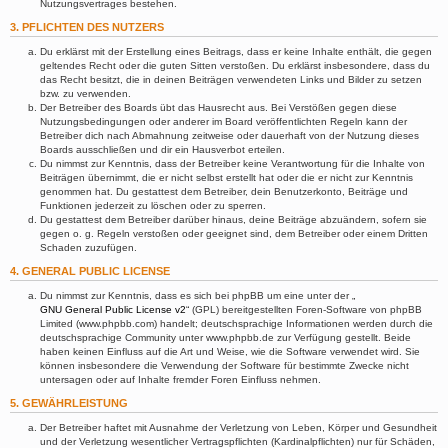
Nutzungsvertrages bestehen.
3. PFLICHTEN DES NUTZERS
Du erklärst mit der Erstellung eines Beitrags, dass er keine Inhalte enthält, die gegen
geltendes Recht oder die guten Sitten verstoßen. Du erklärst insbesondere, dass du
das Recht besitzt, die in deinen Beiträgen verwendeten Links und Bilder zu setzen
bzw. zu verwenden.
Der Betreiber des Boards übt das Hausrecht aus. Bei Verstößen gegen diese
Nutzungsbedingungen oder anderer im Board veröffentlichten Regeln kann der
Betreiber dich nach Abmahnung zeitweise oder dauerhaft von der Nutzung dieses
Boards ausschließen und dir ein Hausverbot erteilen.
Du nimmst zur Kenntnis, dass der Betreiber keine Verantwortung für die Inhalte von
Beiträgen übernimmt, die er nicht selbst erstellt hat oder die er nicht zur Kenntnis
genommen hat. Du gestattest dem Betreiber, dein Benutzerkonto, Beiträge und
Funktionen jederzeit zu löschen oder zu sperren.
Du gestattest dem Betreiber darüber hinaus, deine Beiträge abzuändern, sofern sie
gegen o. g. Regeln verstoßen oder geeignet sind, dem Betreiber oder einem Dritten
Schaden zuzufügen.
4. GENERAL PUBLIC LICENSE
Du nimmst zur Kenntnis, dass es sich bei phpBB um eine unter der „
GNU General Public License v2
“ (GPL) bereitgestellten Foren-Software von phpBB
Limited (www.phpbb.com) handelt; deutschsprachige Informationen werden durch die
deutschsprachige Community unter www.phpbb.de zur Verfügung gestellt. Beide
haben keinen Einfluss auf die Art und Weise, wie die Software verwendet wird. Sie
können insbesondere die Verwendung der Software für bestimmte Zwecke nicht
untersagen oder auf Inhalte fremder Foren Einfluss nehmen.
5. GEWÄHRLEISTUNG
Der Betreiber haftet mit Ausnahme der Verletzung von Leben, Körper und Gesundheit
und der Verletzung wesentlicher Vertragspflichten (Kardinalpflichten) nur für Schäden,