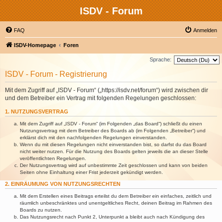
ISDV - Forum
FAQ
Anmelden
ISDV-Homepage
Foren
Sprache:
ISDV - Forum - Registrierung
Mit dem Zugriff auf „ISDV - Forum“ („https://isdv.net/forum“) wird zwischen dir
und dem Betreiber ein Vertrag mit folgenden Regelungen geschlossen:
1. NUTZUNGSVERTRAG
Mit dem Zugriff auf „ISDV - Forum“ (im Folgenden „das Board“) schließt du einen
Nutzungsvertrag mit dem Betreiber des Boards ab (im Folgenden „Betreiber“) und
erklärst dich mit den nachfolgenden Regelungen einverstanden.
Wenn du mit diesen Regelungen nicht einverstanden bist, so darfst du das Board
nicht weiter nutzen. Für die Nutzung des Boards gelten jeweils die an dieser Stelle
veröffentlichten Regelungen.
Der Nutzungsvertrag wird auf unbestimmte Zeit geschlossen und kann von beiden
Seiten ohne Einhaltung einer Frist jederzeit gekündigt werden.
2. EINRÄUMUNG VON NUTZUNGSRECHTEN
Mit dem Erstellen eines Beitrags erteilst du dem Betreiber ein einfaches, zeitlich und
räumlich unbeschränktes und unentgeltliches Recht, deinen Beitrag im Rahmen des
Boards zu nutzen.
Das Nutzungsrecht nach Punkt 2, Unterpunkt a bleibt auch nach Kündigung des