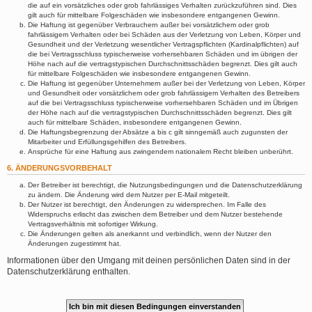
die auf ein vorsätzliches oder grob fahrlässiges Verhalten zurückzuführen sind. Dies
gilt auch für mittelbare Folgeschäden wie insbesondere entgangenen Gewinn.
Die Haftung ist gegenüber Verbrauchern außer bei vorsätzlichem oder grob
fahrlässigem Verhalten oder bei Schäden aus der Verletzung von Leben, Körper und
Gesundheit und der Verletzung wesentlicher Vertragspflichten (Kardinalpflichten) auf
die bei Vertragsschluss typischerweise vorhersehbaren Schäden und im übrigen der
Höhe nach auf die vertragstypischen Durchschnittsschäden begrenzt. Dies gilt auch
für mittelbare Folgeschäden wie insbesondere entgangenen Gewinn.
Die Haftung ist gegenüber Unternehmern außer bei der Verletzung von Leben, Körper
und Gesundheit oder vorsätzlichem oder grob fahrlässigem Verhalten des Betreibers
auf die bei Vertragsschluss typischerweise vorhersehbaren Schäden und im Übrigen
der Höhe nach auf die vertragstypischen Durchschnittsschäden begrenzt. Dies gilt
auch für mittelbare Schäden, insbesondere entgangenen Gewinn.
Die Haftungsbegrenzung der Absätze a bis c gilt sinngemäß auch zugunsten der
Mitarbeiter und Erfüllungsgehilfen des Betreibers.
Ansprüche für eine Haftung aus zwingendem nationalem Recht bleiben unberührt.
6. ÄNDERUNGSVORBEHALT
Der Betreiber ist berechtigt, die Nutzungsbedingungen und die Datenschutzerklärung
zu ändern. Die Änderung wird dem Nutzer per E-Mail mitgeteilt.
Der Nutzer ist berechtigt, den Änderungen zu widersprechen. Im Falle des
Widerspruchs erlischt das zwischen dem Betreiber und dem Nutzer bestehende
Vertragsverhältnis mit sofortiger Wirkung.
Die Änderungen gelten als anerkannt und verbindlich, wenn der Nutzer den
Änderungen zugestimmt hat.
Informationen über den Umgang mit deinen persönlichen Daten sind in der
Datenschutzerklärung enthalten.