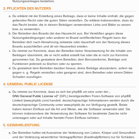
Nutzungsvertrages bestehen.
3. PFLICHTEN DES NUTZERS
Du erklärst mit der Erstellung eines Beitrags, dass er keine Inhalte enthält, die gegen
geltendes Recht oder die guten Sitten verstoßen. Du erklärst insbesondere, dass du
das Recht besitzt, die in deinen Beiträgen verwendeten Links und Bilder zu setzen
bzw. zu verwenden.
Der Betreiber des Boards übt das Hausrecht aus. Bei Verstößen gegen diese
Nutzungsbedingungen oder anderer im Board veröffentlichten Regeln kann der
Betreiber dich nach Abmahnung zeitweise oder dauerhaft von der Nutzung dieses
Boards ausschließen und dir ein Hausverbot erteilen.
Du nimmst zur Kenntnis, dass der Betreiber keine Verantwortung für die Inhalte von
Beiträgen übernimmt, die er nicht selbst erstellt hat oder die er nicht zur Kenntnis
genommen hat. Du gestattest dem Betreiber, dein Benutzerkonto, Beiträge und
Funktionen jederzeit zu löschen oder zu sperren.
Du gestattest dem Betreiber darüber hinaus, deine Beiträge abzuändern, sofern sie
gegen o. g. Regeln verstoßen oder geeignet sind, dem Betreiber oder einem Dritten
Schaden zuzufügen.
4. GENERAL PUBLIC LICENSE
Du nimmst zur Kenntnis, dass es sich bei phpBB um eine unter der „
GNU General Public License v2
“ (GPL) bereitgestellten Foren-Software von phpBB
Limited (www.phpbb.com) handelt; deutschsprachige Informationen werden durch die
deutschsprachige Community unter www.phpbb.de zur Verfügung gestellt. Beide
haben keinen Einfluss auf die Art und Weise, wie die Software verwendet wird. Sie
können insbesondere die Verwendung der Software für bestimmte Zwecke nicht
untersagen oder auf Inhalte fremder Foren Einfluss nehmen.
5. GEWÄHRLEISTUNG
Der Betreiber haftet mit Ausnahme der Verletzung von Leben, Körper und Gesundheit
und der Verletzung wesentlicher Vertragspflichten (Kardinalpflichten) nur für Schäden,