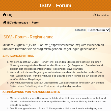
ISDV - Forum
FAQ
Anmelden
ISDV-Homepage
Foren
Sprache:
ISDV - Forum - Registrierung
Mit dem Zugriff auf „ISDV - Forum“ („https://isdv.net/forum“) wird zwischen dir
und dem Betreiber ein Vertrag mit folgenden Regelungen geschlossen:
1. NUTZUNGSVERTRAG
Mit dem Zugriff auf „ISDV - Forum“ (im Folgenden „das Board“) schließt du einen
Nutzungsvertrag mit dem Betreiber des Boards ab (im Folgenden „Betreiber“) und
erklärst dich mit den nachfolgenden Regelungen einverstanden.
Wenn du mit diesen Regelungen nicht einverstanden bist, so darfst du das Board
nicht weiter nutzen. Für die Nutzung des Boards gelten jeweils die an dieser Stelle
veröffentlichten Regelungen.
Der Nutzungsvertrag wird auf unbestimmte Zeit geschlossen und kann von beiden
Seiten ohne Einhaltung einer Frist jederzeit gekündigt werden.
2. EINRÄUMUNG VON NUTZUNGSRECHTEN
Mit dem Erstellen eines Beitrags erteilst du dem Betreiber ein einfaches, zeitlich und
räumlich unbeschränktes und unentgeltliches Recht, deinen Beitrag im Rahmen des
Boards zu nutzen.
Das Nutzungsrecht nach Punkt 2, Unterpunkt a bleibt auch nach Kündigung des