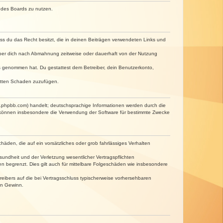
n des Boards zu nutzen.
dass du das Recht besitzt, die in deinen Beiträgen verwendeten Links und
iber dich nach Abmahnung zeitweise oder dauerhaft von der Nutzung
tnis genommen hat. Du gestattest dem Betreiber, dein Benutzerkonto,
ritten Schaden zuzufügen.
w.phpbb.com) handelt; deutschsprachige Informationen werden durch die
e können insbesondere die Verwendung der Software für bestimmte Zwecke
häden, die auf ein vorsätzliches oder grob fahrlässiges Verhalten
undheit und der Verletzung wesentlicher Vertragspflichten
n begrenzt. Dies gilt auch für mittelbare Folgeschäden wie insbesondere
eibers auf die bei Vertragsschluss typischerweise vorhersehbaren
en Gewinn.