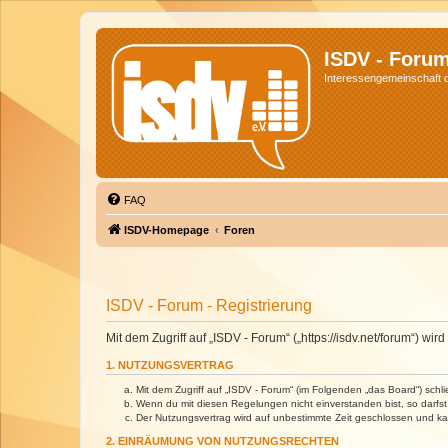
ISDV - Foru
Interessengemeinschaft de
FAQ
ISDV-Homepage
Foren
ISDV - Forum - Registrierung
Mit dem Zugriff auf „ISDV - Forum“ („https://isdv.net/forum“) 
1. NUTZUNGSVERTRAG
Mit dem Zugriff auf „ISDV - Forum“ (im Folgenden „das Board“) sch
Wenn du mit diesen Regelungen nicht einverstanden bist, so darfst 
Der Nutzungsvertrag wird auf unbestimmte Zeit geschlossen und kan
2. EINRÄUMUNG VON NUTZUNGSRECHTEN