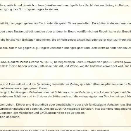
faches, zeitlich und räumlich unbeschränktes und unentgeltliches Recht, deinen Beitrag im Rahme
Kündigung des Nutzungsvertrages bestehen.
e enthält, die gegen geltendes Recht oder die guten Sitten verstoßen. Du erklärst insbesondere, 
egen diese Nutzungsbedingungen oder anderer im Board veröffentlichten Regeln kann der Betre
die Inhalte von Beiträgen übernimmt, die er nicht selbst erstellt hat oder die er nicht zur Kenn
ndern, sofern sie gegen o. g. Regeln verstoßen oder geeignet sind, dem Betreiber oder einem D
„
GNU General Public License v2
“ (GPL) bereitgestellten Foren-Software von phpBB Limited (ww
ellt. Beide haben keinen Einfluss auf die Art und Weise, wie die Software verwendet wird. Si
 und Gesundheit und der Verletzung wesentlicher Vertragspflichten (Kardinalpflichten) nur für Sc
wie insbesondere entgangenen Gewinn.
der grob fahrlässigem Verhalten oder bei Schäden aus der Verletzung von Leben, Körper und Ges
rhersehbaren Schäden und im übrigen der Höhe nach auf die vertragstypischen Durchschnittsschäde
von Leben, Körper und Gesundheit oder vorsätzlichem oder grob fahrlässigem Verhalten des Betr
Durchschnittsschäden begrenzt. Dies gilt auch für mittelbare Schäden, insbesondere entgangen
gunsten der Mitarbeiter und Erfüllungsgehilfen des Betreibers.
ben unberührt.
enschutzerklärung zu ändern. Die Änderung wird dem Nutzer per E-Mail mitgeteilt.