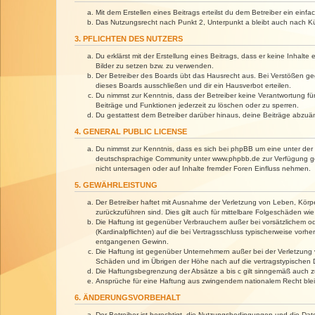
Mit dem Erstellen eines Beitrags erteilst du dem Betreiber ein ein
Das Nutzungsrecht nach Punkt 2, Unterpunkt a bleibt auch nach 
3. PFLICHTEN DES NUTZERS
Du erklärst mit der Erstellung eines Beitrags, dass er keine Inhalt
Bilder zu setzen bzw. zu verwenden.
Der Betreiber des Boards übt das Hausrecht aus. Bei Verstößen g
dieses Boards ausschließen und dir ein Hausverbot erteilen.
Du nimmst zur Kenntnis, dass der Betreiber keine Verantwortung für 
Beiträge und Funktionen jederzeit zu löschen oder zu sperren.
Du gestattest dem Betreiber darüber hinaus, deine Beiträge abzuä
4. GENERAL PUBLIC LICENSE
Du nimmst zur Kenntnis, dass es sich bei phpBB um eine unter der 
deutschsprachige Community unter www.phpbb.de zur Verfügung gest
nicht untersagen oder auf Inhalte fremder Foren Einfluss nehmen.
5. GEWÄHRLEISTUNG
Der Betreiber haftet mit Ausnahme der Verletzung von Leben, Körper
zurückzuführen sind. Dies gilt auch für mittelbare Folgeschäden 
Die Haftung ist gegenüber Verbrauchern außer bei vorsätzlichem o
(Kardinalpflichten) auf die bei Vertragsschluss typischerweise vo
entgangenen Gewinn.
Die Haftung ist gegenüber Unternehmern außer bei der Verletzung 
Schäden und im Übrigen der Höhe nach auf die vertragstypischen 
Die Haftungsbegrenzung der Absätze a bis c gilt sinngemäß auch zu
Ansprüche für eine Haftung aus zwingendem nationalem Recht blei
6. ÄNDERUNGSVORBEHALT
Der Betreiber ist berechtigt, die Nutzungsbedingungen und die Dat