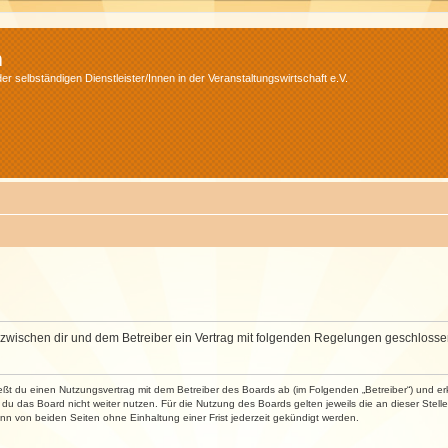
m
r selbständigen Dienstleister/Innen in der Veranstaltungswirtschaft e.V.
wird zwischen dir und dem Betreiber ein Vertrag mit folgenden Regelungen geschlosse
ließt du einen Nutzungsvertrag mit dem Betreiber des Boards ab (im Folgenden „Betreiber“) und 
du das Board nicht weiter nutzen. Für die Nutzung des Boards gelten jeweils die an dieser Stell
n von beiden Seiten ohne Einhaltung einer Frist jederzeit gekündigt werden.