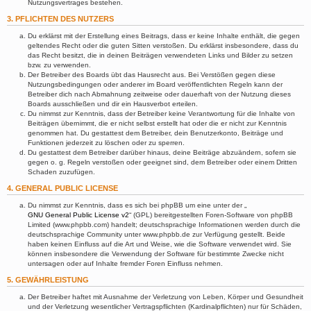
Nutzungsvertrages bestehen.
3. PFLICHTEN DES NUTZERS
Du erklärst mit der Erstellung eines Beitrags, dass er keine Inhalte enthält, die gegen
geltendes Recht oder die guten Sitten verstoßen. Du erklärst insbesondere, dass du
das Recht besitzt, die in deinen Beiträgen verwendeten Links und Bilder zu setzen
bzw. zu verwenden.
Der Betreiber des Boards übt das Hausrecht aus. Bei Verstößen gegen diese
Nutzungsbedingungen oder anderer im Board veröffentlichten Regeln kann der
Betreiber dich nach Abmahnung zeitweise oder dauerhaft von der Nutzung dieses
Boards ausschließen und dir ein Hausverbot erteilen.
Du nimmst zur Kenntnis, dass der Betreiber keine Verantwortung für die Inhalte von
Beiträgen übernimmt, die er nicht selbst erstellt hat oder die er nicht zur Kenntnis
genommen hat. Du gestattest dem Betreiber, dein Benutzerkonto, Beiträge und
Funktionen jederzeit zu löschen oder zu sperren.
Du gestattest dem Betreiber darüber hinaus, deine Beiträge abzuändern, sofern sie
gegen o. g. Regeln verstoßen oder geeignet sind, dem Betreiber oder einem Dritten
Schaden zuzufügen.
4. GENERAL PUBLIC LICENSE
Du nimmst zur Kenntnis, dass es sich bei phpBB um eine unter der „
GNU General Public License v2
“ (GPL) bereitgestellten Foren-Software von phpBB
Limited (www.phpbb.com) handelt; deutschsprachige Informationen werden durch die
deutschsprachige Community unter www.phpbb.de zur Verfügung gestellt. Beide
haben keinen Einfluss auf die Art und Weise, wie die Software verwendet wird. Sie
können insbesondere die Verwendung der Software für bestimmte Zwecke nicht
untersagen oder auf Inhalte fremder Foren Einfluss nehmen.
5. GEWÄHRLEISTUNG
Der Betreiber haftet mit Ausnahme der Verletzung von Leben, Körper und Gesundheit
und der Verletzung wesentlicher Vertragspflichten (Kardinalpflichten) nur für Schäden,