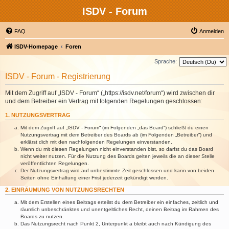
ISDV - Forum
FAQ
Anmelden
ISDV-Homepage
Foren
Sprache:
ISDV - Forum - Registrierung
Mit dem Zugriff auf „ISDV - Forum“ („https://isdv.net/forum“) wird zwischen dir
und dem Betreiber ein Vertrag mit folgenden Regelungen geschlossen:
1. NUTZUNGSVERTRAG
Mit dem Zugriff auf „ISDV - Forum“ (im Folgenden „das Board“) schließt du einen
Nutzungsvertrag mit dem Betreiber des Boards ab (im Folgenden „Betreiber“) und
erklärst dich mit den nachfolgenden Regelungen einverstanden.
Wenn du mit diesen Regelungen nicht einverstanden bist, so darfst du das Board
nicht weiter nutzen. Für die Nutzung des Boards gelten jeweils die an dieser Stelle
veröffentlichten Regelungen.
Der Nutzungsvertrag wird auf unbestimmte Zeit geschlossen und kann von beiden
Seiten ohne Einhaltung einer Frist jederzeit gekündigt werden.
2. EINRÄUMUNG VON NUTZUNGSRECHTEN
Mit dem Erstellen eines Beitrags erteilst du dem Betreiber ein einfaches, zeitlich und
räumlich unbeschränktes und unentgeltliches Recht, deinen Beitrag im Rahmen des
Boards zu nutzen.
Das Nutzungsrecht nach Punkt 2, Unterpunkt a bleibt auch nach Kündigung des