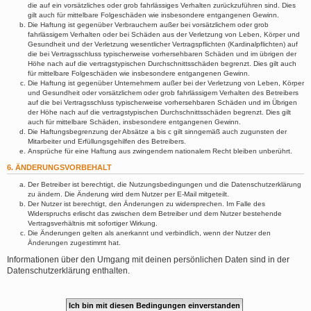
die auf ein vorsätzliches oder grob fahrlässiges Verhalten zurückzuführen sind. Dies
gilt auch für mittelbare Folgeschäden wie insbesondere entgangenen Gewinn.
Die Haftung ist gegenüber Verbrauchern außer bei vorsätzlichem oder grob
fahrlässigem Verhalten oder bei Schäden aus der Verletzung von Leben, Körper und
Gesundheit und der Verletzung wesentlicher Vertragspflichten (Kardinalpflichten) auf
die bei Vertragsschluss typischerweise vorhersehbaren Schäden und im übrigen der
Höhe nach auf die vertragstypischen Durchschnittsschäden begrenzt. Dies gilt auch
für mittelbare Folgeschäden wie insbesondere entgangenen Gewinn.
Die Haftung ist gegenüber Unternehmern außer bei der Verletzung von Leben, Körper
und Gesundheit oder vorsätzlichem oder grob fahrlässigem Verhalten des Betreibers
auf die bei Vertragsschluss typischerweise vorhersehbaren Schäden und im Übrigen
der Höhe nach auf die vertragstypischen Durchschnittsschäden begrenzt. Dies gilt
auch für mittelbare Schäden, insbesondere entgangenen Gewinn.
Die Haftungsbegrenzung der Absätze a bis c gilt sinngemäß auch zugunsten der
Mitarbeiter und Erfüllungsgehilfen des Betreibers.
Ansprüche für eine Haftung aus zwingendem nationalem Recht bleiben unberührt.
6. ÄNDERUNGSVORBEHALT
Der Betreiber ist berechtigt, die Nutzungsbedingungen und die Datenschutzerklärung
zu ändern. Die Änderung wird dem Nutzer per E-Mail mitgeteilt.
Der Nutzer ist berechtigt, den Änderungen zu widersprechen. Im Falle des
Widerspruchs erlischt das zwischen dem Betreiber und dem Nutzer bestehende
Vertragsverhältnis mit sofortiger Wirkung.
Die Änderungen gelten als anerkannt und verbindlich, wenn der Nutzer den
Änderungen zugestimmt hat.
Informationen über den Umgang mit deinen persönlichen Daten sind in der
Datenschutzerklärung enthalten.