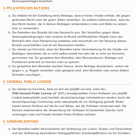
Nutzungsvertrages bestehen.
3. PFLICHTEN DES NUTZERS
Du erklärst mit der Erstellung eines Beitrags, dass er keine Inhalte enthält, die gegen
geltendes Recht oder die guten Sitten verstoßen. Du erklärst insbesondere, dass du
das Recht besitzt, die in deinen Beiträgen verwendeten Links und Bilder zu setzen
bzw. zu verwenden.
Der Betreiber des Boards übt das Hausrecht aus. Bei Verstößen gegen diese
Nutzungsbedingungen oder anderer im Board veröffentlichten Regeln kann der
Betreiber dich nach Abmahnung zeitweise oder dauerhaft von der Nutzung dieses
Boards ausschließen und dir ein Hausverbot erteilen.
Du nimmst zur Kenntnis, dass der Betreiber keine Verantwortung für die Inhalte von
Beiträgen übernimmt, die er nicht selbst erstellt hat oder die er nicht zur Kenntnis
genommen hat. Du gestattest dem Betreiber, dein Benutzerkonto, Beiträge und
Funktionen jederzeit zu löschen oder zu sperren.
Du gestattest dem Betreiber darüber hinaus, deine Beiträge abzuändern, sofern sie
gegen o. g. Regeln verstoßen oder geeignet sind, dem Betreiber oder einem Dritten
Schaden zuzufügen.
4. GENERAL PUBLIC LICENSE
Du nimmst zur Kenntnis, dass es sich bei phpBB um eine unter der „
GNU General Public License v2
“ (GPL) bereitgestellten Foren-Software von phpBB
Limited (www.phpbb.com) handelt; deutschsprachige Informationen werden durch die
deutschsprachige Community unter www.phpbb.de zur Verfügung gestellt. Beide
haben keinen Einfluss auf die Art und Weise, wie die Software verwendet wird. Sie
können insbesondere die Verwendung der Software für bestimmte Zwecke nicht
untersagen oder auf Inhalte fremder Foren Einfluss nehmen.
5. GEWÄHRLEISTUNG
Der Betreiber haftet mit Ausnahme der Verletzung von Leben, Körper und Gesundheit
und der Verletzung wesentlicher Vertragspflichten (Kardinalpflichten) nur für Schäden,