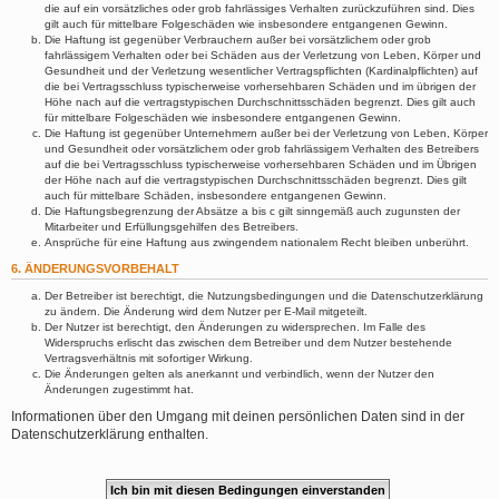
die auf ein vorsätzliches oder grob fahrlässiges Verhalten zurückzuführen sind. Dies
gilt auch für mittelbare Folgeschäden wie insbesondere entgangenen Gewinn.
Die Haftung ist gegenüber Verbrauchern außer bei vorsätzlichem oder grob
fahrlässigem Verhalten oder bei Schäden aus der Verletzung von Leben, Körper und
Gesundheit und der Verletzung wesentlicher Vertragspflichten (Kardinalpflichten) auf
die bei Vertragsschluss typischerweise vorhersehbaren Schäden und im übrigen der
Höhe nach auf die vertragstypischen Durchschnittsschäden begrenzt. Dies gilt auch
für mittelbare Folgeschäden wie insbesondere entgangenen Gewinn.
Die Haftung ist gegenüber Unternehmern außer bei der Verletzung von Leben, Körper
und Gesundheit oder vorsätzlichem oder grob fahrlässigem Verhalten des Betreibers
auf die bei Vertragsschluss typischerweise vorhersehbaren Schäden und im Übrigen
der Höhe nach auf die vertragstypischen Durchschnittsschäden begrenzt. Dies gilt
auch für mittelbare Schäden, insbesondere entgangenen Gewinn.
Die Haftungsbegrenzung der Absätze a bis c gilt sinngemäß auch zugunsten der
Mitarbeiter und Erfüllungsgehilfen des Betreibers.
Ansprüche für eine Haftung aus zwingendem nationalem Recht bleiben unberührt.
6. ÄNDERUNGSVORBEHALT
Der Betreiber ist berechtigt, die Nutzungsbedingungen und die Datenschutzerklärung
zu ändern. Die Änderung wird dem Nutzer per E-Mail mitgeteilt.
Der Nutzer ist berechtigt, den Änderungen zu widersprechen. Im Falle des
Widerspruchs erlischt das zwischen dem Betreiber und dem Nutzer bestehende
Vertragsverhältnis mit sofortiger Wirkung.
Die Änderungen gelten als anerkannt und verbindlich, wenn der Nutzer den
Änderungen zugestimmt hat.
Informationen über den Umgang mit deinen persönlichen Daten sind in der
Datenschutzerklärung enthalten.