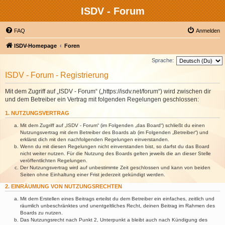
ISDV - Forum
FAQ
Anmelden
ISDV-Homepage
Foren
Sprache:
ISDV - Forum - Registrierung
Mit dem Zugriff auf „ISDV - Forum“ („https://isdv.net/forum“) wird zwischen dir
und dem Betreiber ein Vertrag mit folgenden Regelungen geschlossen:
1. NUTZUNGSVERTRAG
Mit dem Zugriff auf „ISDV - Forum“ (im Folgenden „das Board“) schließt du einen
Nutzungsvertrag mit dem Betreiber des Boards ab (im Folgenden „Betreiber“) und
erklärst dich mit den nachfolgenden Regelungen einverstanden.
Wenn du mit diesen Regelungen nicht einverstanden bist, so darfst du das Board
nicht weiter nutzen. Für die Nutzung des Boards gelten jeweils die an dieser Stelle
veröffentlichten Regelungen.
Der Nutzungsvertrag wird auf unbestimmte Zeit geschlossen und kann von beiden
Seiten ohne Einhaltung einer Frist jederzeit gekündigt werden.
2. EINRÄUMUNG VON NUTZUNGSRECHTEN
Mit dem Erstellen eines Beitrags erteilst du dem Betreiber ein einfaches, zeitlich und
räumlich unbeschränktes und unentgeltliches Recht, deinen Beitrag im Rahmen des
Boards zu nutzen.
Das Nutzungsrecht nach Punkt 2, Unterpunkt a bleibt auch nach Kündigung des