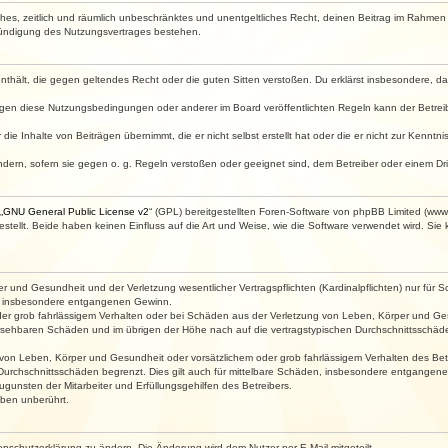
faches, zeitlich und räumlich unbeschränktes und unentgeltliches Recht, deinen Beitrag im Rahme
Kündigung des Nutzungsvertrages bestehen.
e enthält, die gegen geltendes Recht oder die guten Sitten verstoßen. Du erklärst insbesondere, 
egen diese Nutzungsbedingungen oder anderer im Board veröffentlichten Regeln kann der Betre
die Inhalte von Beiträgen übernimmt, die er nicht selbst erstellt hat oder die er nicht zur Kenn
ndern, sofern sie gegen o. g. Regeln verstoßen oder geeignet sind, dem Betreiber oder einem D
„
GNU General Public License v2
“ (GPL) bereitgestellten Foren-Software von phpBB Limited (ww
ellt. Beide haben keinen Einfluss auf die Art und Weise, wie die Software verwendet wird. Si
 und Gesundheit und der Verletzung wesentlicher Vertragspflichten (Kardinalpflichten) nur für Sc
wie insbesondere entgangenen Gewinn.
der grob fahrlässigem Verhalten oder bei Schäden aus der Verletzung von Leben, Körper und Ges
rhersehbaren Schäden und im übrigen der Höhe nach auf die vertragstypischen Durchschnittsschäde
von Leben, Körper und Gesundheit oder vorsätzlichem oder grob fahrlässigem Verhalten des Betr
Durchschnittsschäden begrenzt. Dies gilt auch für mittelbare Schäden, insbesondere entgangen
gunsten der Mitarbeiter und Erfüllungsgehilfen des Betreibers.
ben unberührt.
enschutzerklärung zu ändern. Die Änderung wird dem Nutzer per E-Mail mitgeteilt.