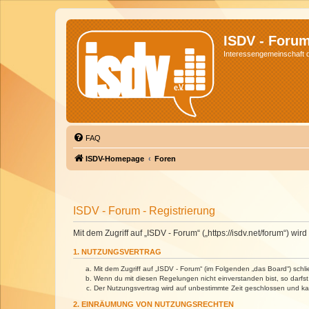
ISDV - Foru
Interessengemeinschaft de
FAQ
ISDV-Homepage
Foren
ISDV - Forum - Registrierung
Mit dem Zugriff auf „ISDV - Forum“ („https://isdv.net/forum“) 
1. NUTZUNGSVERTRAG
Mit dem Zugriff auf „ISDV - Forum“ (im Folgenden „das Board“) sch
Wenn du mit diesen Regelungen nicht einverstanden bist, so darfst 
Der Nutzungsvertrag wird auf unbestimmte Zeit geschlossen und kan
2. EINRÄUMUNG VON NUTZUNGSRECHTEN