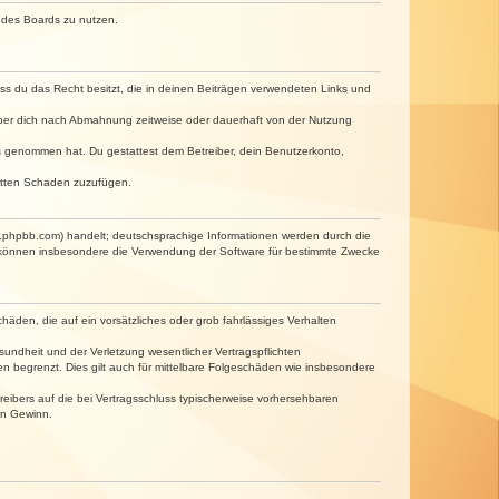
n des Boards zu nutzen.
dass du das Recht besitzt, die in deinen Beiträgen verwendeten Links und
iber dich nach Abmahnung zeitweise oder dauerhaft von der Nutzung
tnis genommen hat. Du gestattest dem Betreiber, dein Benutzerkonto,
ritten Schaden zuzufügen.
w.phpbb.com) handelt; deutschsprachige Informationen werden durch die
e können insbesondere die Verwendung der Software für bestimmte Zwecke
häden, die auf ein vorsätzliches oder grob fahrlässiges Verhalten
undheit und der Verletzung wesentlicher Vertragspflichten
n begrenzt. Dies gilt auch für mittelbare Folgeschäden wie insbesondere
eibers auf die bei Vertragsschluss typischerweise vorhersehbaren
en Gewinn.