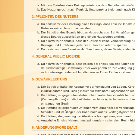
Mit dem Erstellen eines Beitrags erteilst du dem Betreiber ein ein
Das Nutzungsrecht nach Punkt 2, Unterpunkt a bleibt auch nach 
3. PFLICHTEN DES NUTZERS
Du erklärst mit der Erstellung eines Beitrags, dass er keine Inhalt
Bilder zu setzen bzw. zu verwenden.
Der Betreiber des Boards übt das Hausrecht aus. Bei Verstößen g
dieses Boards ausschließen und dir ein Hausverbot erteilen.
Du nimmst zur Kenntnis, dass der Betreiber keine Verantwortung für 
Beiträge und Funktionen jederzeit zu löschen oder zu sperren.
Du gestattest dem Betreiber darüber hinaus, deine Beiträge abzuä
4. GENERAL PUBLIC LICENSE
Du nimmst zur Kenntnis, dass es sich bei phpBB um eine unter der 
deutschsprachige Community unter www.phpbb.de zur Verfügung gest
nicht untersagen oder auf Inhalte fremder Foren Einfluss nehmen.
5. GEWÄHRLEISTUNG
Der Betreiber haftet mit Ausnahme der Verletzung von Leben, Körper
zurückzuführen sind. Dies gilt auch für mittelbare Folgeschäden 
Die Haftung ist gegenüber Verbrauchern außer bei vorsätzlichem o
(Kardinalpflichten) auf die bei Vertragsschluss typischerweise vo
entgangenen Gewinn.
Die Haftung ist gegenüber Unternehmern außer bei der Verletzung 
Schäden und im Übrigen der Höhe nach auf die vertragstypischen 
Die Haftungsbegrenzung der Absätze a bis c gilt sinngemäß auch zu
Ansprüche für eine Haftung aus zwingendem nationalem Recht blei
6. ÄNDERUNGSVORBEHALT
Der Betreiber ist berechtigt, die Nutzungsbedingungen und die Dat