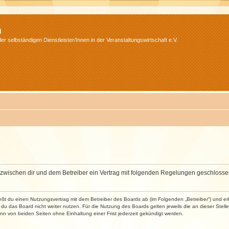
m
r selbständigen Dienstleister/Innen in der Veranstaltungswirtschaft e.V.
wird zwischen dir und dem Betreiber ein Vertrag mit folgenden Regelungen geschlosse
ließt du einen Nutzungsvertrag mit dem Betreiber des Boards ab (im Folgenden „Betreiber“) und 
du das Board nicht weiter nutzen. Für die Nutzung des Boards gelten jeweils die an dieser Stell
n von beiden Seiten ohne Einhaltung einer Frist jederzeit gekündigt werden.