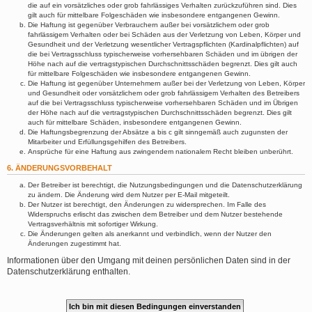
die auf ein vorsätzliches oder grob fahrlässiges Verhalten zurückzuführen sind. Dies
gilt auch für mittelbare Folgeschäden wie insbesondere entgangenen Gewinn.
Die Haftung ist gegenüber Verbrauchern außer bei vorsätzlichem oder grob
fahrlässigem Verhalten oder bei Schäden aus der Verletzung von Leben, Körper und
Gesundheit und der Verletzung wesentlicher Vertragspflichten (Kardinalpflichten) auf
die bei Vertragsschluss typischerweise vorhersehbaren Schäden und im übrigen der
Höhe nach auf die vertragstypischen Durchschnittsschäden begrenzt. Dies gilt auch
für mittelbare Folgeschäden wie insbesondere entgangenen Gewinn.
Die Haftung ist gegenüber Unternehmern außer bei der Verletzung von Leben, Körper
und Gesundheit oder vorsätzlichem oder grob fahrlässigem Verhalten des Betreibers
auf die bei Vertragsschluss typischerweise vorhersehbaren Schäden und im Übrigen
der Höhe nach auf die vertragstypischen Durchschnittsschäden begrenzt. Dies gilt
auch für mittelbare Schäden, insbesondere entgangenen Gewinn.
Die Haftungsbegrenzung der Absätze a bis c gilt sinngemäß auch zugunsten der
Mitarbeiter und Erfüllungsgehilfen des Betreibers.
Ansprüche für eine Haftung aus zwingendem nationalem Recht bleiben unberührt.
6. ÄNDERUNGSVORBEHALT
Der Betreiber ist berechtigt, die Nutzungsbedingungen und die Datenschutzerklärung
zu ändern. Die Änderung wird dem Nutzer per E-Mail mitgeteilt.
Der Nutzer ist berechtigt, den Änderungen zu widersprechen. Im Falle des
Widerspruchs erlischt das zwischen dem Betreiber und dem Nutzer bestehende
Vertragsverhältnis mit sofortiger Wirkung.
Die Änderungen gelten als anerkannt und verbindlich, wenn der Nutzer den
Änderungen zugestimmt hat.
Informationen über den Umgang mit deinen persönlichen Daten sind in der
Datenschutzerklärung enthalten.