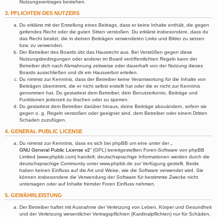
Nutzungsvertrages bestehen.
3. PFLICHTEN DES NUTZERS
Du erklärst mit der Erstellung eines Beitrags, dass er keine Inhalte enthält, die gegen
geltendes Recht oder die guten Sitten verstoßen. Du erklärst insbesondere, dass du
das Recht besitzt, die in deinen Beiträgen verwendeten Links und Bilder zu setzen
bzw. zu verwenden.
Der Betreiber des Boards übt das Hausrecht aus. Bei Verstößen gegen diese
Nutzungsbedingungen oder anderer im Board veröffentlichten Regeln kann der
Betreiber dich nach Abmahnung zeitweise oder dauerhaft von der Nutzung dieses
Boards ausschließen und dir ein Hausverbot erteilen.
Du nimmst zur Kenntnis, dass der Betreiber keine Verantwortung für die Inhalte von
Beiträgen übernimmt, die er nicht selbst erstellt hat oder die er nicht zur Kenntnis
genommen hat. Du gestattest dem Betreiber, dein Benutzerkonto, Beiträge und
Funktionen jederzeit zu löschen oder zu sperren.
Du gestattest dem Betreiber darüber hinaus, deine Beiträge abzuändern, sofern sie
gegen o. g. Regeln verstoßen oder geeignet sind, dem Betreiber oder einem Dritten
Schaden zuzufügen.
4. GENERAL PUBLIC LICENSE
Du nimmst zur Kenntnis, dass es sich bei phpBB um eine unter der „
GNU General Public License v2
“ (GPL) bereitgestellten Foren-Software von phpBB
Limited (www.phpbb.com) handelt; deutschsprachige Informationen werden durch die
deutschsprachige Community unter www.phpbb.de zur Verfügung gestellt. Beide
haben keinen Einfluss auf die Art und Weise, wie die Software verwendet wird. Sie
können insbesondere die Verwendung der Software für bestimmte Zwecke nicht
untersagen oder auf Inhalte fremder Foren Einfluss nehmen.
5. GEWÄHRLEISTUNG
Der Betreiber haftet mit Ausnahme der Verletzung von Leben, Körper und Gesundheit
und der Verletzung wesentlicher Vertragspflichten (Kardinalpflichten) nur für Schäden,