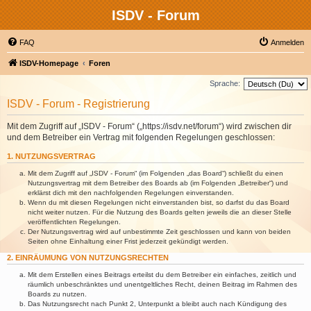
ISDV - Forum
FAQ
Anmelden
ISDV-Homepage
Foren
Sprache:
ISDV - Forum - Registrierung
Mit dem Zugriff auf „ISDV - Forum“ („https://isdv.net/forum“) wird zwischen dir
und dem Betreiber ein Vertrag mit folgenden Regelungen geschlossen:
1. NUTZUNGSVERTRAG
Mit dem Zugriff auf „ISDV - Forum“ (im Folgenden „das Board“) schließt du einen
Nutzungsvertrag mit dem Betreiber des Boards ab (im Folgenden „Betreiber“) und
erklärst dich mit den nachfolgenden Regelungen einverstanden.
Wenn du mit diesen Regelungen nicht einverstanden bist, so darfst du das Board
nicht weiter nutzen. Für die Nutzung des Boards gelten jeweils die an dieser Stelle
veröffentlichten Regelungen.
Der Nutzungsvertrag wird auf unbestimmte Zeit geschlossen und kann von beiden
Seiten ohne Einhaltung einer Frist jederzeit gekündigt werden.
2. EINRÄUMUNG VON NUTZUNGSRECHTEN
Mit dem Erstellen eines Beitrags erteilst du dem Betreiber ein einfaches, zeitlich und
räumlich unbeschränktes und unentgeltliches Recht, deinen Beitrag im Rahmen des
Boards zu nutzen.
Das Nutzungsrecht nach Punkt 2, Unterpunkt a bleibt auch nach Kündigung des