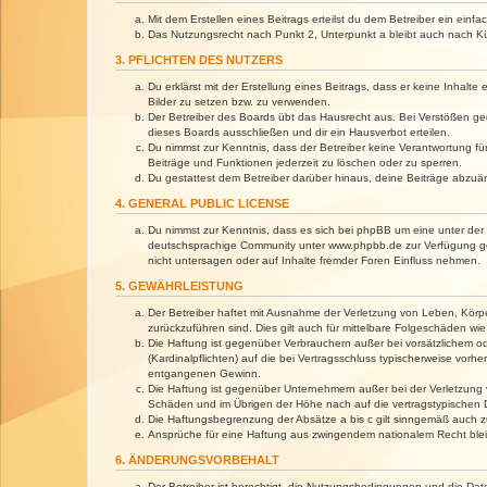
Mit dem Erstellen eines Beitrags erteilst du dem Betreiber ein ein
Das Nutzungsrecht nach Punkt 2, Unterpunkt a bleibt auch nach 
3. PFLICHTEN DES NUTZERS
Du erklärst mit der Erstellung eines Beitrags, dass er keine Inhalt
Bilder zu setzen bzw. zu verwenden.
Der Betreiber des Boards übt das Hausrecht aus. Bei Verstößen g
dieses Boards ausschließen und dir ein Hausverbot erteilen.
Du nimmst zur Kenntnis, dass der Betreiber keine Verantwortung für 
Beiträge und Funktionen jederzeit zu löschen oder zu sperren.
Du gestattest dem Betreiber darüber hinaus, deine Beiträge abzuä
4. GENERAL PUBLIC LICENSE
Du nimmst zur Kenntnis, dass es sich bei phpBB um eine unter der 
deutschsprachige Community unter www.phpbb.de zur Verfügung gest
nicht untersagen oder auf Inhalte fremder Foren Einfluss nehmen.
5. GEWÄHRLEISTUNG
Der Betreiber haftet mit Ausnahme der Verletzung von Leben, Körper
zurückzuführen sind. Dies gilt auch für mittelbare Folgeschäden 
Die Haftung ist gegenüber Verbrauchern außer bei vorsätzlichem o
(Kardinalpflichten) auf die bei Vertragsschluss typischerweise vo
entgangenen Gewinn.
Die Haftung ist gegenüber Unternehmern außer bei der Verletzung 
Schäden und im Übrigen der Höhe nach auf die vertragstypischen 
Die Haftungsbegrenzung der Absätze a bis c gilt sinngemäß auch zu
Ansprüche für eine Haftung aus zwingendem nationalem Recht blei
6. ÄNDERUNGSVORBEHALT
Der Betreiber ist berechtigt, die Nutzungsbedingungen und die Dat