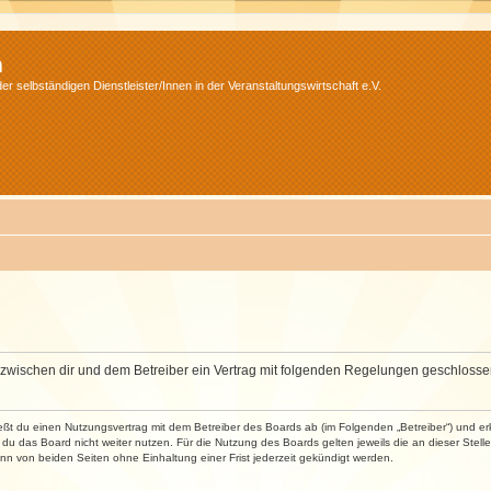
m
r selbständigen Dienstleister/Innen in der Veranstaltungswirtschaft e.V.
wird zwischen dir und dem Betreiber ein Vertrag mit folgenden Regelungen geschlosse
ließt du einen Nutzungsvertrag mit dem Betreiber des Boards ab (im Folgenden „Betreiber“) und 
du das Board nicht weiter nutzen. Für die Nutzung des Boards gelten jeweils die an dieser Stell
n von beiden Seiten ohne Einhaltung einer Frist jederzeit gekündigt werden.