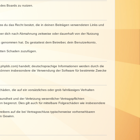
n des Boards zu nutzen.
dass du das Recht besitzt, die in deinen Beiträgen verwendeten Links und
iber dich nach Abmahnung zeitweise oder dauerhaft von der Nutzung
tnis genommen hat. Du gestattest dem Betreiber, dein Benutzerkonto,
ritten Schaden zuzufügen.
w.phpbb.com) handelt; deutschsprachige Informationen werden durch die
e können insbesondere die Verwendung der Software für bestimmte Zwecke
häden, die auf ein vorsätzliches oder grob fahrlässiges Verhalten
undheit und der Verletzung wesentlicher Vertragspflichten
n begrenzt. Dies gilt auch für mittelbare Folgeschäden wie insbesondere
eibers auf die bei Vertragsschluss typischerweise vorhersehbaren
en Gewinn.