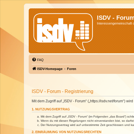
ISDV - Foru
Interessengemeinschaft de
FAQ
ISDV-Homepage
Foren
ISDV - Forum - Registrierung
Mit dem Zugriff auf „ISDV - Forum“ („https://isdv.net/forum“) 
1. NUTZUNGSVERTRAG
Mit dem Zugriff auf „ISDV - Forum“ (im Folgenden „das Board“) sch
Wenn du mit diesen Regelungen nicht einverstanden bist, so darfst 
Der Nutzungsvertrag wird auf unbestimmte Zeit geschlossen und kan
2. EINRÄUMUNG VON NUTZUNGSRECHTEN