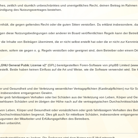
faches, zeitlich und räumlich unbeschränktes und unentgeltliches Recht, deinen Beitrag im Rahme
Kündigung des Nutzungsvertrages bestehen.
e enthält, die gegen geltendes Recht oder die guten Sitten verstoßen. Du erklärst insbesondere, 
egen diese Nutzungsbedingungen oder anderer im Board veröffentlichten Regeln kann der Betre
die Inhalte von Beiträgen übernimmt, die er nicht selbst erstellt hat oder die er nicht zur Kenn
ndern, sofern sie gegen o. g. Regeln verstoßen oder geeignet sind, dem Betreiber oder einem D
„
GNU General Public License v2
“ (GPL) bereitgestellten Foren-Software von phpBB Limited (ww
ellt. Beide haben keinen Einfluss auf die Art und Weise, wie die Software verwendet wird. Si
 und Gesundheit und der Verletzung wesentlicher Vertragspflichten (Kardinalpflichten) nur für Sc
wie insbesondere entgangenen Gewinn.
der grob fahrlässigem Verhalten oder bei Schäden aus der Verletzung von Leben, Körper und Ges
rhersehbaren Schäden und im übrigen der Höhe nach auf die vertragstypischen Durchschnittsschäde
von Leben, Körper und Gesundheit oder vorsätzlichem oder grob fahrlässigem Verhalten des Betr
Durchschnittsschäden begrenzt. Dies gilt auch für mittelbare Schäden, insbesondere entgangen
gunsten der Mitarbeiter und Erfüllungsgehilfen des Betreibers.
ben unberührt.
enschutzerklärung zu ändern. Die Änderung wird dem Nutzer per E-Mail mitgeteilt.