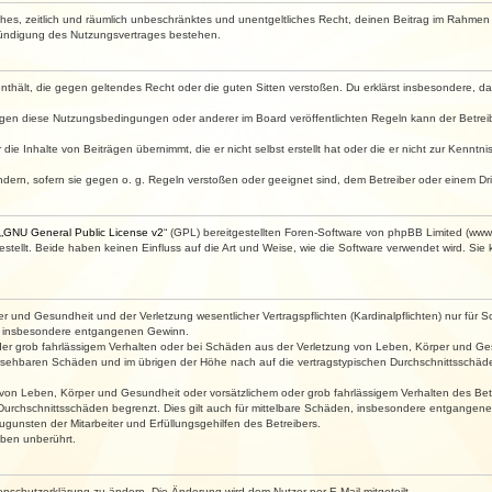
faches, zeitlich und räumlich unbeschränktes und unentgeltliches Recht, deinen Beitrag im Rahme
Kündigung des Nutzungsvertrages bestehen.
e enthält, die gegen geltendes Recht oder die guten Sitten verstoßen. Du erklärst insbesondere, 
egen diese Nutzungsbedingungen oder anderer im Board veröffentlichten Regeln kann der Betre
die Inhalte von Beiträgen übernimmt, die er nicht selbst erstellt hat oder die er nicht zur Kenn
ndern, sofern sie gegen o. g. Regeln verstoßen oder geeignet sind, dem Betreiber oder einem D
„
GNU General Public License v2
“ (GPL) bereitgestellten Foren-Software von phpBB Limited (ww
ellt. Beide haben keinen Einfluss auf die Art und Weise, wie die Software verwendet wird. Si
 und Gesundheit und der Verletzung wesentlicher Vertragspflichten (Kardinalpflichten) nur für Sc
wie insbesondere entgangenen Gewinn.
der grob fahrlässigem Verhalten oder bei Schäden aus der Verletzung von Leben, Körper und Ges
rhersehbaren Schäden und im übrigen der Höhe nach auf die vertragstypischen Durchschnittsschäde
von Leben, Körper und Gesundheit oder vorsätzlichem oder grob fahrlässigem Verhalten des Betr
Durchschnittsschäden begrenzt. Dies gilt auch für mittelbare Schäden, insbesondere entgangen
gunsten der Mitarbeiter und Erfüllungsgehilfen des Betreibers.
ben unberührt.
enschutzerklärung zu ändern. Die Änderung wird dem Nutzer per E-Mail mitgeteilt.