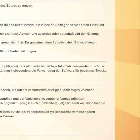
n des Boards zu nutzen.
dass du das Recht besitzt, die in deinen Beiträgen verwendeten Links und
iber dich nach Abmahnung zeitweise oder dauerhaft von der Nutzung
tnis genommen hat. Du gestattest dem Betreiber, dein Benutzerkonto,
ritten Schaden zuzufügen.
w.phpbb.com) handelt; deutschsprachige Informationen werden durch die
e können insbesondere die Verwendung der Software für bestimmte Zwecke
häden, die auf ein vorsätzliches oder grob fahrlässiges Verhalten
undheit und der Verletzung wesentlicher Vertragspflichten
n begrenzt. Dies gilt auch für mittelbare Folgeschäden wie insbesondere
eibers auf die bei Vertragsschluss typischerweise vorhersehbaren
en Gewinn.