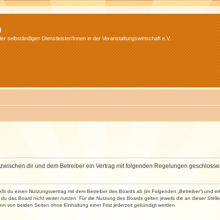
m
r selbständigen Dienstleister/Innen in der Veranstaltungswirtschaft e.V.
wird zwischen dir und dem Betreiber ein Vertrag mit folgenden Regelungen geschlosse
ließt du einen Nutzungsvertrag mit dem Betreiber des Boards ab (im Folgenden „Betreiber“) und 
du das Board nicht weiter nutzen. Für die Nutzung des Boards gelten jeweils die an dieser Stell
n von beiden Seiten ohne Einhaltung einer Frist jederzeit gekündigt werden.