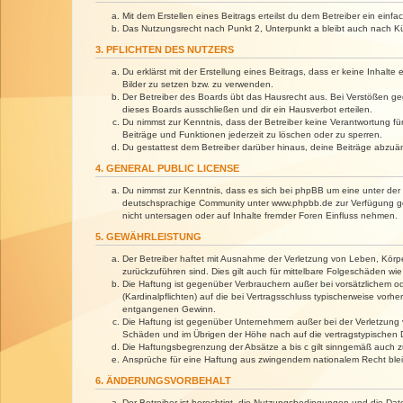
Mit dem Erstellen eines Beitrags erteilst du dem Betreiber ein ein
Das Nutzungsrecht nach Punkt 2, Unterpunkt a bleibt auch nach 
3. PFLICHTEN DES NUTZERS
Du erklärst mit der Erstellung eines Beitrags, dass er keine Inhalt
Bilder zu setzen bzw. zu verwenden.
Der Betreiber des Boards übt das Hausrecht aus. Bei Verstößen g
dieses Boards ausschließen und dir ein Hausverbot erteilen.
Du nimmst zur Kenntnis, dass der Betreiber keine Verantwortung für 
Beiträge und Funktionen jederzeit zu löschen oder zu sperren.
Du gestattest dem Betreiber darüber hinaus, deine Beiträge abzuä
4. GENERAL PUBLIC LICENSE
Du nimmst zur Kenntnis, dass es sich bei phpBB um eine unter der 
deutschsprachige Community unter www.phpbb.de zur Verfügung gest
nicht untersagen oder auf Inhalte fremder Foren Einfluss nehmen.
5. GEWÄHRLEISTUNG
Der Betreiber haftet mit Ausnahme der Verletzung von Leben, Körper
zurückzuführen sind. Dies gilt auch für mittelbare Folgeschäden 
Die Haftung ist gegenüber Verbrauchern außer bei vorsätzlichem o
(Kardinalpflichten) auf die bei Vertragsschluss typischerweise vo
entgangenen Gewinn.
Die Haftung ist gegenüber Unternehmern außer bei der Verletzung 
Schäden und im Übrigen der Höhe nach auf die vertragstypischen 
Die Haftungsbegrenzung der Absätze a bis c gilt sinngemäß auch zu
Ansprüche für eine Haftung aus zwingendem nationalem Recht blei
6. ÄNDERUNGSVORBEHALT
Der Betreiber ist berechtigt, die Nutzungsbedingungen und die Dat