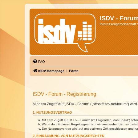
ISDV - Foru
Interessengemeinschaft de
FAQ
ISDV-Homepage
Foren
ISDV - Forum - Registrierung
Mit dem Zugriff auf „ISDV - Forum“ („https://isdv.net/forum“) 
1. NUTZUNGSVERTRAG
Mit dem Zugriff auf „ISDV - Forum“ (im Folgenden „das Board“) sch
Wenn du mit diesen Regelungen nicht einverstanden bist, so darfst 
Der Nutzungsvertrag wird auf unbestimmte Zeit geschlossen und kan
2. EINRÄUMUNG VON NUTZUNGSRECHTEN