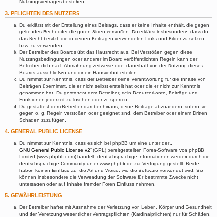
Nutzungsvertrages bestehen.
3. PFLICHTEN DES NUTZERS
Du erklärst mit der Erstellung eines Beitrags, dass er keine Inhalte enthält, die gegen
geltendes Recht oder die guten Sitten verstoßen. Du erklärst insbesondere, dass du
das Recht besitzt, die in deinen Beiträgen verwendeten Links und Bilder zu setzen
bzw. zu verwenden.
Der Betreiber des Boards übt das Hausrecht aus. Bei Verstößen gegen diese
Nutzungsbedingungen oder anderer im Board veröffentlichten Regeln kann der
Betreiber dich nach Abmahnung zeitweise oder dauerhaft von der Nutzung dieses
Boards ausschließen und dir ein Hausverbot erteilen.
Du nimmst zur Kenntnis, dass der Betreiber keine Verantwortung für die Inhalte von
Beiträgen übernimmt, die er nicht selbst erstellt hat oder die er nicht zur Kenntnis
genommen hat. Du gestattest dem Betreiber, dein Benutzerkonto, Beiträge und
Funktionen jederzeit zu löschen oder zu sperren.
Du gestattest dem Betreiber darüber hinaus, deine Beiträge abzuändern, sofern sie
gegen o. g. Regeln verstoßen oder geeignet sind, dem Betreiber oder einem Dritten
Schaden zuzufügen.
4. GENERAL PUBLIC LICENSE
Du nimmst zur Kenntnis, dass es sich bei phpBB um eine unter der „
GNU General Public License v2
“ (GPL) bereitgestellten Foren-Software von phpBB
Limited (www.phpbb.com) handelt; deutschsprachige Informationen werden durch die
deutschsprachige Community unter www.phpbb.de zur Verfügung gestellt. Beide
haben keinen Einfluss auf die Art und Weise, wie die Software verwendet wird. Sie
können insbesondere die Verwendung der Software für bestimmte Zwecke nicht
untersagen oder auf Inhalte fremder Foren Einfluss nehmen.
5. GEWÄHRLEISTUNG
Der Betreiber haftet mit Ausnahme der Verletzung von Leben, Körper und Gesundheit
und der Verletzung wesentlicher Vertragspflichten (Kardinalpflichten) nur für Schäden,