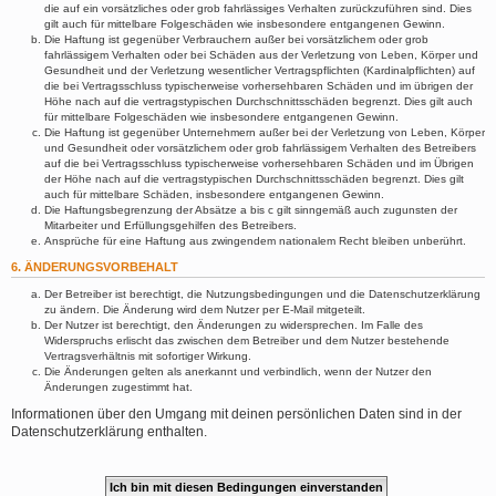
die auf ein vorsätzliches oder grob fahrlässiges Verhalten zurückzuführen sind. Dies
gilt auch für mittelbare Folgeschäden wie insbesondere entgangenen Gewinn.
Die Haftung ist gegenüber Verbrauchern außer bei vorsätzlichem oder grob
fahrlässigem Verhalten oder bei Schäden aus der Verletzung von Leben, Körper und
Gesundheit und der Verletzung wesentlicher Vertragspflichten (Kardinalpflichten) auf
die bei Vertragsschluss typischerweise vorhersehbaren Schäden und im übrigen der
Höhe nach auf die vertragstypischen Durchschnittsschäden begrenzt. Dies gilt auch
für mittelbare Folgeschäden wie insbesondere entgangenen Gewinn.
Die Haftung ist gegenüber Unternehmern außer bei der Verletzung von Leben, Körper
und Gesundheit oder vorsätzlichem oder grob fahrlässigem Verhalten des Betreibers
auf die bei Vertragsschluss typischerweise vorhersehbaren Schäden und im Übrigen
der Höhe nach auf die vertragstypischen Durchschnittsschäden begrenzt. Dies gilt
auch für mittelbare Schäden, insbesondere entgangenen Gewinn.
Die Haftungsbegrenzung der Absätze a bis c gilt sinngemäß auch zugunsten der
Mitarbeiter und Erfüllungsgehilfen des Betreibers.
Ansprüche für eine Haftung aus zwingendem nationalem Recht bleiben unberührt.
6. ÄNDERUNGSVORBEHALT
Der Betreiber ist berechtigt, die Nutzungsbedingungen und die Datenschutzerklärung
zu ändern. Die Änderung wird dem Nutzer per E-Mail mitgeteilt.
Der Nutzer ist berechtigt, den Änderungen zu widersprechen. Im Falle des
Widerspruchs erlischt das zwischen dem Betreiber und dem Nutzer bestehende
Vertragsverhältnis mit sofortiger Wirkung.
Die Änderungen gelten als anerkannt und verbindlich, wenn der Nutzer den
Änderungen zugestimmt hat.
Informationen über den Umgang mit deinen persönlichen Daten sind in der
Datenschutzerklärung enthalten.