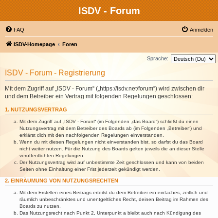
ISDV - Forum
FAQ
Anmelden
ISDV-Homepage
Foren
Sprache:
ISDV - Forum - Registrierung
Mit dem Zugriff auf „ISDV - Forum“ („https://isdv.net/forum“) wird zwischen dir
und dem Betreiber ein Vertrag mit folgenden Regelungen geschlossen:
1. NUTZUNGSVERTRAG
Mit dem Zugriff auf „ISDV - Forum“ (im Folgenden „das Board“) schließt du einen
Nutzungsvertrag mit dem Betreiber des Boards ab (im Folgenden „Betreiber“) und
erklärst dich mit den nachfolgenden Regelungen einverstanden.
Wenn du mit diesen Regelungen nicht einverstanden bist, so darfst du das Board
nicht weiter nutzen. Für die Nutzung des Boards gelten jeweils die an dieser Stelle
veröffentlichten Regelungen.
Der Nutzungsvertrag wird auf unbestimmte Zeit geschlossen und kann von beiden
Seiten ohne Einhaltung einer Frist jederzeit gekündigt werden.
2. EINRÄUMUNG VON NUTZUNGSRECHTEN
Mit dem Erstellen eines Beitrags erteilst du dem Betreiber ein einfaches, zeitlich und
räumlich unbeschränktes und unentgeltliches Recht, deinen Beitrag im Rahmen des
Boards zu nutzen.
Das Nutzungsrecht nach Punkt 2, Unterpunkt a bleibt auch nach Kündigung des