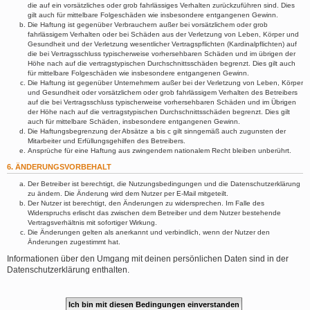
die auf ein vorsätzliches oder grob fahrlässiges Verhalten zurückzuführen sind. Dies
gilt auch für mittelbare Folgeschäden wie insbesondere entgangenen Gewinn.
Die Haftung ist gegenüber Verbrauchern außer bei vorsätzlichem oder grob
fahrlässigem Verhalten oder bei Schäden aus der Verletzung von Leben, Körper und
Gesundheit und der Verletzung wesentlicher Vertragspflichten (Kardinalpflichten) auf
die bei Vertragsschluss typischerweise vorhersehbaren Schäden und im übrigen der
Höhe nach auf die vertragstypischen Durchschnittsschäden begrenzt. Dies gilt auch
für mittelbare Folgeschäden wie insbesondere entgangenen Gewinn.
Die Haftung ist gegenüber Unternehmern außer bei der Verletzung von Leben, Körper
und Gesundheit oder vorsätzlichem oder grob fahrlässigem Verhalten des Betreibers
auf die bei Vertragsschluss typischerweise vorhersehbaren Schäden und im Übrigen
der Höhe nach auf die vertragstypischen Durchschnittsschäden begrenzt. Dies gilt
auch für mittelbare Schäden, insbesondere entgangenen Gewinn.
Die Haftungsbegrenzung der Absätze a bis c gilt sinngemäß auch zugunsten der
Mitarbeiter und Erfüllungsgehilfen des Betreibers.
Ansprüche für eine Haftung aus zwingendem nationalem Recht bleiben unberührt.
6. ÄNDERUNGSVORBEHALT
Der Betreiber ist berechtigt, die Nutzungsbedingungen und die Datenschutzerklärung
zu ändern. Die Änderung wird dem Nutzer per E-Mail mitgeteilt.
Der Nutzer ist berechtigt, den Änderungen zu widersprechen. Im Falle des
Widerspruchs erlischt das zwischen dem Betreiber und dem Nutzer bestehende
Vertragsverhältnis mit sofortiger Wirkung.
Die Änderungen gelten als anerkannt und verbindlich, wenn der Nutzer den
Änderungen zugestimmt hat.
Informationen über den Umgang mit deinen persönlichen Daten sind in der
Datenschutzerklärung enthalten.