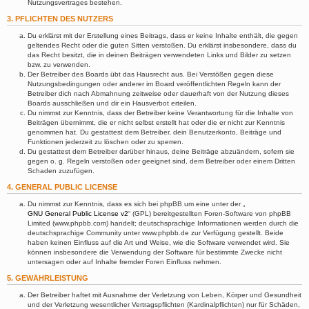
Nutzungsvertrages bestehen.
3. PFLICHTEN DES NUTZERS
Du erklärst mit der Erstellung eines Beitrags, dass er keine Inhalte enthält, die gegen
geltendes Recht oder die guten Sitten verstoßen. Du erklärst insbesondere, dass du
das Recht besitzt, die in deinen Beiträgen verwendeten Links und Bilder zu setzen
bzw. zu verwenden.
Der Betreiber des Boards übt das Hausrecht aus. Bei Verstößen gegen diese
Nutzungsbedingungen oder anderer im Board veröffentlichten Regeln kann der
Betreiber dich nach Abmahnung zeitweise oder dauerhaft von der Nutzung dieses
Boards ausschließen und dir ein Hausverbot erteilen.
Du nimmst zur Kenntnis, dass der Betreiber keine Verantwortung für die Inhalte von
Beiträgen übernimmt, die er nicht selbst erstellt hat oder die er nicht zur Kenntnis
genommen hat. Du gestattest dem Betreiber, dein Benutzerkonto, Beiträge und
Funktionen jederzeit zu löschen oder zu sperren.
Du gestattest dem Betreiber darüber hinaus, deine Beiträge abzuändern, sofern sie
gegen o. g. Regeln verstoßen oder geeignet sind, dem Betreiber oder einem Dritten
Schaden zuzufügen.
4. GENERAL PUBLIC LICENSE
Du nimmst zur Kenntnis, dass es sich bei phpBB um eine unter der „
GNU General Public License v2
“ (GPL) bereitgestellten Foren-Software von phpBB
Limited (www.phpbb.com) handelt; deutschsprachige Informationen werden durch die
deutschsprachige Community unter www.phpbb.de zur Verfügung gestellt. Beide
haben keinen Einfluss auf die Art und Weise, wie die Software verwendet wird. Sie
können insbesondere die Verwendung der Software für bestimmte Zwecke nicht
untersagen oder auf Inhalte fremder Foren Einfluss nehmen.
5. GEWÄHRLEISTUNG
Der Betreiber haftet mit Ausnahme der Verletzung von Leben, Körper und Gesundheit
und der Verletzung wesentlicher Vertragspflichten (Kardinalpflichten) nur für Schäden,