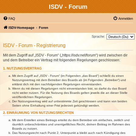
ISDV - Forum
FAQ
Anmelden
ISDV-Homepage
Foren
Sprache:
ISDV - Forum - Registrierung
Mit dem Zugriff auf „ISDV - Forum“ („https://isdv.net/forum“) wird zwischen dir
und dem Betreiber ein Vertrag mit folgenden Regelungen geschlossen:
1. NUTZUNGSVERTRAG
Mit dem Zugriff auf „ISDV - Forum“ (im Folgenden „das Board“) schließt du einen
Nutzungsvertrag mit dem Betreiber des Boards ab (im Folgenden „Betreiber“) und
erklärst dich mit den nachfolgenden Regelungen einverstanden.
Wenn du mit diesen Regelungen nicht einverstanden bist, so darfst du das Board
nicht weiter nutzen. Für die Nutzung des Boards gelten jeweils die an dieser Stelle
veröffentlichten Regelungen.
Der Nutzungsvertrag wird auf unbestimmte Zeit geschlossen und kann von beiden
Seiten ohne Einhaltung einer Frist jederzeit gekündigt werden.
2. EINRÄUMUNG VON NUTZUNGSRECHTEN
Mit dem Erstellen eines Beitrags erteilst du dem Betreiber ein einfaches, zeitlich und
räumlich unbeschränktes und unentgeltliches Recht, deinen Beitrag im Rahmen des
Boards zu nutzen.
Das Nutzungsrecht nach Punkt 2, Unterpunkt a bleibt auch nach Kündigung des