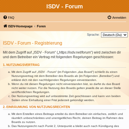
ISDV - Forum
FAQ
Anmelden
ISDV-Homepage
Foren
Sprache:
ISDV - Forum - Registrierung
Mit dem Zugriff auf „ISDV - Forum“ („https://isdv.net/forum“) wird zwischen dir
und dem Betreiber ein Vertrag mit folgenden Regelungen geschlossen:
1. NUTZUNGSVERTRAG
Mit dem Zugriff auf „ISDV - Forum“ (im Folgenden „das Board“) schließt du einen
Nutzungsvertrag mit dem Betreiber des Boards ab (im Folgenden „Betreiber“) und
erklärst dich mit den nachfolgenden Regelungen einverstanden.
Wenn du mit diesen Regelungen nicht einverstanden bist, so darfst du das Board
nicht weiter nutzen. Für die Nutzung des Boards gelten jeweils die an dieser Stelle
veröffentlichten Regelungen.
Der Nutzungsvertrag wird auf unbestimmte Zeit geschlossen und kann von beiden
Seiten ohne Einhaltung einer Frist jederzeit gekündigt werden.
2. EINRÄUMUNG VON NUTZUNGSRECHTEN
Mit dem Erstellen eines Beitrags erteilst du dem Betreiber ein einfaches, zeitlich und
räumlich unbeschränktes und unentgeltliches Recht, deinen Beitrag im Rahmen des
Boards zu nutzen.
Das Nutzungsrecht nach Punkt 2, Unterpunkt a bleibt auch nach Kündigung des