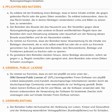
Nutzungsvertrages bestehen.
3. PFLICHTEN DES NUTZERS
Du erklärst mit der Erstellung eines Beitrags, dass er keine Inhalte enthält, die gegen
geltendes Recht oder die guten Sitten verstoßen. Du erklärst insbesondere, dass du
das Recht besitzt, die in deinen Beiträgen verwendeten Links und Bilder zu setzen
bzw. zu verwenden.
Der Betreiber des Boards übt das Hausrecht aus. Bei Verstößen gegen diese
Nutzungsbedingungen oder anderer im Board veröffentlichten Regeln kann der
Betreiber dich nach Abmahnung zeitweise oder dauerhaft von der Nutzung dieses
Boards ausschließen und dir ein Hausverbot erteilen.
Du nimmst zur Kenntnis, dass der Betreiber keine Verantwortung für die Inhalte von
Beiträgen übernimmt, die er nicht selbst erstellt hat oder die er nicht zur Kenntnis
genommen hat. Du gestattest dem Betreiber, dein Benutzerkonto, Beiträge und
Funktionen jederzeit zu löschen oder zu sperren.
Du gestattest dem Betreiber darüber hinaus, deine Beiträge abzuändern, sofern sie
gegen o. g. Regeln verstoßen oder geeignet sind, dem Betreiber oder einem Dritten
Schaden zuzufügen.
4. GENERAL PUBLIC LICENSE
Du nimmst zur Kenntnis, dass es sich bei phpBB um eine unter der „
GNU General Public License v2
“ (GPL) bereitgestellten Foren-Software von phpBB
Limited (www.phpbb.com) handelt; deutschsprachige Informationen werden durch die
deutschsprachige Community unter www.phpbb.de zur Verfügung gestellt. Beide
haben keinen Einfluss auf die Art und Weise, wie die Software verwendet wird. Sie
können insbesondere die Verwendung der Software für bestimmte Zwecke nicht
untersagen oder auf Inhalte fremder Foren Einfluss nehmen.
5. GEWÄHRLEISTUNG
Der Betreiber haftet mit Ausnahme der Verletzung von Leben, Körper und Gesundheit
und der Verletzung wesentlicher Vertragspflichten (Kardinalpflichten) nur für Schäden,