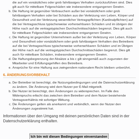
die auf ein vorsätzliches oder grob fahrlässiges Verhalten zurückzuführen sind. Dies
gilt auch für mittelbare Folgeschäden wie insbesondere entgangenen Gewinn.
Die Haftung ist gegenüber Verbrauchern außer bei vorsätzlichem oder grob
fahrlässigem Verhalten oder bei Schäden aus der Verletzung von Leben, Körper und
Gesundheit und der Verletzung wesentlicher Vertragspflichten (Kardinalpflichten) auf
die bei Vertragsschluss typischerweise vorhersehbaren Schäden und im übrigen der
Höhe nach auf die vertragstypischen Durchschnittsschäden begrenzt. Dies gilt auch
für mittelbare Folgeschäden wie insbesondere entgangenen Gewinn.
Die Haftung ist gegenüber Unternehmern außer bei der Verletzung von Leben, Körper
und Gesundheit oder vorsätzlichem oder grob fahrlässigem Verhalten des Betreibers
auf die bei Vertragsschluss typischerweise vorhersehbaren Schäden und im Übrigen
der Höhe nach auf die vertragstypischen Durchschnittsschäden begrenzt. Dies gilt
auch für mittelbare Schäden, insbesondere entgangenen Gewinn.
Die Haftungsbegrenzung der Absätze a bis c gilt sinngemäß auch zugunsten der
Mitarbeiter und Erfüllungsgehilfen des Betreibers.
Ansprüche für eine Haftung aus zwingendem nationalem Recht bleiben unberührt.
6. ÄNDERUNGSVORBEHALT
Der Betreiber ist berechtigt, die Nutzungsbedingungen und die Datenschutzerklärung
zu ändern. Die Änderung wird dem Nutzer per E-Mail mitgeteilt.
Der Nutzer ist berechtigt, den Änderungen zu widersprechen. Im Falle des
Widerspruchs erlischt das zwischen dem Betreiber und dem Nutzer bestehende
Vertragsverhältnis mit sofortiger Wirkung.
Die Änderungen gelten als anerkannt und verbindlich, wenn der Nutzer den
Änderungen zugestimmt hat.
Informationen über den Umgang mit deinen persönlichen Daten sind in der
Datenschutzerklärung enthalten.