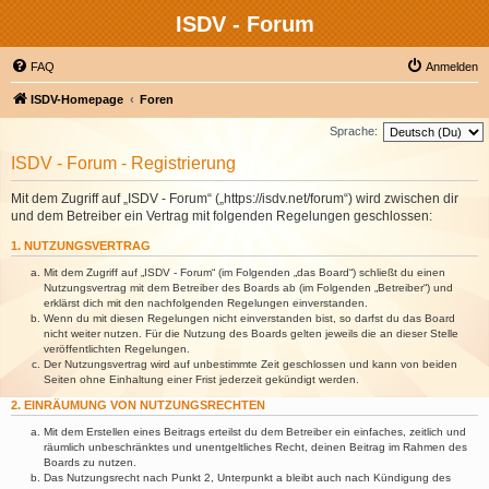
ISDV - Forum
FAQ
Anmelden
ISDV-Homepage
Foren
Sprache:
ISDV - Forum - Registrierung
Mit dem Zugriff auf „ISDV - Forum“ („https://isdv.net/forum“) wird zwischen dir
und dem Betreiber ein Vertrag mit folgenden Regelungen geschlossen:
1. NUTZUNGSVERTRAG
Mit dem Zugriff auf „ISDV - Forum“ (im Folgenden „das Board“) schließt du einen
Nutzungsvertrag mit dem Betreiber des Boards ab (im Folgenden „Betreiber“) und
erklärst dich mit den nachfolgenden Regelungen einverstanden.
Wenn du mit diesen Regelungen nicht einverstanden bist, so darfst du das Board
nicht weiter nutzen. Für die Nutzung des Boards gelten jeweils die an dieser Stelle
veröffentlichten Regelungen.
Der Nutzungsvertrag wird auf unbestimmte Zeit geschlossen und kann von beiden
Seiten ohne Einhaltung einer Frist jederzeit gekündigt werden.
2. EINRÄUMUNG VON NUTZUNGSRECHTEN
Mit dem Erstellen eines Beitrags erteilst du dem Betreiber ein einfaches, zeitlich und
räumlich unbeschränktes und unentgeltliches Recht, deinen Beitrag im Rahmen des
Boards zu nutzen.
Das Nutzungsrecht nach Punkt 2, Unterpunkt a bleibt auch nach Kündigung des