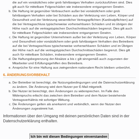
die auf ein vorsätzliches oder grob fahrlässiges Verhalten zurückzuführen sind. Dies
gilt auch für mittelbare Folgeschäden wie insbesondere entgangenen Gewinn.
Die Haftung ist gegenüber Verbrauchern außer bei vorsätzlichem oder grob
fahrlässigem Verhalten oder bei Schäden aus der Verletzung von Leben, Körper und
Gesundheit und der Verletzung wesentlicher Vertragspflichten (Kardinalpflichten) auf
die bei Vertragsschluss typischerweise vorhersehbaren Schäden und im übrigen der
Höhe nach auf die vertragstypischen Durchschnittsschäden begrenzt. Dies gilt auch
für mittelbare Folgeschäden wie insbesondere entgangenen Gewinn.
Die Haftung ist gegenüber Unternehmern außer bei der Verletzung von Leben, Körper
und Gesundheit oder vorsätzlichem oder grob fahrlässigem Verhalten des Betreibers
auf die bei Vertragsschluss typischerweise vorhersehbaren Schäden und im Übrigen
der Höhe nach auf die vertragstypischen Durchschnittsschäden begrenzt. Dies gilt
auch für mittelbare Schäden, insbesondere entgangenen Gewinn.
Die Haftungsbegrenzung der Absätze a bis c gilt sinngemäß auch zugunsten der
Mitarbeiter und Erfüllungsgehilfen des Betreibers.
Ansprüche für eine Haftung aus zwingendem nationalem Recht bleiben unberührt.
6. ÄNDERUNGSVORBEHALT
Der Betreiber ist berechtigt, die Nutzungsbedingungen und die Datenschutzerklärung
zu ändern. Die Änderung wird dem Nutzer per E-Mail mitgeteilt.
Der Nutzer ist berechtigt, den Änderungen zu widersprechen. Im Falle des
Widerspruchs erlischt das zwischen dem Betreiber und dem Nutzer bestehende
Vertragsverhältnis mit sofortiger Wirkung.
Die Änderungen gelten als anerkannt und verbindlich, wenn der Nutzer den
Änderungen zugestimmt hat.
Informationen über den Umgang mit deinen persönlichen Daten sind in der
Datenschutzerklärung enthalten.