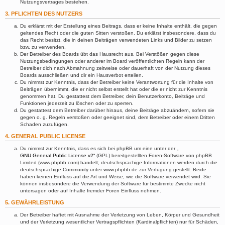
Nutzungsvertrages bestehen.
3. PFLICHTEN DES NUTZERS
Du erklärst mit der Erstellung eines Beitrags, dass er keine Inhalte enthält, die gegen
geltendes Recht oder die guten Sitten verstoßen. Du erklärst insbesondere, dass du
das Recht besitzt, die in deinen Beiträgen verwendeten Links und Bilder zu setzen
bzw. zu verwenden.
Der Betreiber des Boards übt das Hausrecht aus. Bei Verstößen gegen diese
Nutzungsbedingungen oder anderer im Board veröffentlichten Regeln kann der
Betreiber dich nach Abmahnung zeitweise oder dauerhaft von der Nutzung dieses
Boards ausschließen und dir ein Hausverbot erteilen.
Du nimmst zur Kenntnis, dass der Betreiber keine Verantwortung für die Inhalte von
Beiträgen übernimmt, die er nicht selbst erstellt hat oder die er nicht zur Kenntnis
genommen hat. Du gestattest dem Betreiber, dein Benutzerkonto, Beiträge und
Funktionen jederzeit zu löschen oder zu sperren.
Du gestattest dem Betreiber darüber hinaus, deine Beiträge abzuändern, sofern sie
gegen o. g. Regeln verstoßen oder geeignet sind, dem Betreiber oder einem Dritten
Schaden zuzufügen.
4. GENERAL PUBLIC LICENSE
Du nimmst zur Kenntnis, dass es sich bei phpBB um eine unter der „
GNU General Public License v2
“ (GPL) bereitgestellten Foren-Software von phpBB
Limited (www.phpbb.com) handelt; deutschsprachige Informationen werden durch die
deutschsprachige Community unter www.phpbb.de zur Verfügung gestellt. Beide
haben keinen Einfluss auf die Art und Weise, wie die Software verwendet wird. Sie
können insbesondere die Verwendung der Software für bestimmte Zwecke nicht
untersagen oder auf Inhalte fremder Foren Einfluss nehmen.
5. GEWÄHRLEISTUNG
Der Betreiber haftet mit Ausnahme der Verletzung von Leben, Körper und Gesundheit
und der Verletzung wesentlicher Vertragspflichten (Kardinalpflichten) nur für Schäden,