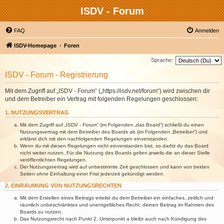
ISDV - Forum
FAQ
Anmelden
ISDV-Homepage
Foren
Sprache:
ISDV - Forum - Registrierung
Mit dem Zugriff auf „ISDV - Forum“ („https://isdv.net/forum“) wird zwischen dir
und dem Betreiber ein Vertrag mit folgenden Regelungen geschlossen:
1. NUTZUNGSVERTRAG
Mit dem Zugriff auf „ISDV - Forum“ (im Folgenden „das Board“) schließt du einen
Nutzungsvertrag mit dem Betreiber des Boards ab (im Folgenden „Betreiber“) und
erklärst dich mit den nachfolgenden Regelungen einverstanden.
Wenn du mit diesen Regelungen nicht einverstanden bist, so darfst du das Board
nicht weiter nutzen. Für die Nutzung des Boards gelten jeweils die an dieser Stelle
veröffentlichten Regelungen.
Der Nutzungsvertrag wird auf unbestimmte Zeit geschlossen und kann von beiden
Seiten ohne Einhaltung einer Frist jederzeit gekündigt werden.
2. EINRÄUMUNG VON NUTZUNGSRECHTEN
Mit dem Erstellen eines Beitrags erteilst du dem Betreiber ein einfaches, zeitlich und
räumlich unbeschränktes und unentgeltliches Recht, deinen Beitrag im Rahmen des
Boards zu nutzen.
Das Nutzungsrecht nach Punkt 2, Unterpunkt a bleibt auch nach Kündigung des