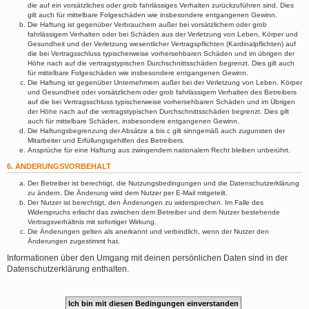
die auf ein vorsätzliches oder grob fahrlässiges Verhalten zurückzuführen sind. Dies
gilt auch für mittelbare Folgeschäden wie insbesondere entgangenen Gewinn.
Die Haftung ist gegenüber Verbrauchern außer bei vorsätzlichem oder grob
fahrlässigem Verhalten oder bei Schäden aus der Verletzung von Leben, Körper und
Gesundheit und der Verletzung wesentlicher Vertragspflichten (Kardinalpflichten) auf
die bei Vertragsschluss typischerweise vorhersehbaren Schäden und im übrigen der
Höhe nach auf die vertragstypischen Durchschnittsschäden begrenzt. Dies gilt auch
für mittelbare Folgeschäden wie insbesondere entgangenen Gewinn.
Die Haftung ist gegenüber Unternehmern außer bei der Verletzung von Leben, Körper
und Gesundheit oder vorsätzlichem oder grob fahrlässigem Verhalten des Betreibers
auf die bei Vertragsschluss typischerweise vorhersehbaren Schäden und im Übrigen
der Höhe nach auf die vertragstypischen Durchschnittsschäden begrenzt. Dies gilt
auch für mittelbare Schäden, insbesondere entgangenen Gewinn.
Die Haftungsbegrenzung der Absätze a bis c gilt sinngemäß auch zugunsten der
Mitarbeiter und Erfüllungsgehilfen des Betreibers.
Ansprüche für eine Haftung aus zwingendem nationalem Recht bleiben unberührt.
6. ÄNDERUNGSVORBEHALT
Der Betreiber ist berechtigt, die Nutzungsbedingungen und die Datenschutzerklärung
zu ändern. Die Änderung wird dem Nutzer per E-Mail mitgeteilt.
Der Nutzer ist berechtigt, den Änderungen zu widersprechen. Im Falle des
Widerspruchs erlischt das zwischen dem Betreiber und dem Nutzer bestehende
Vertragsverhältnis mit sofortiger Wirkung.
Die Änderungen gelten als anerkannt und verbindlich, wenn der Nutzer den
Änderungen zugestimmt hat.
Informationen über den Umgang mit deinen persönlichen Daten sind in der
Datenschutzerklärung enthalten.