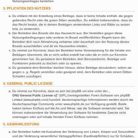
Nutzungsvertrages bestehen.
3. PFLICHTEN DES NUTZERS
Du erklärst mit der Erstellung eines Beitrags, dass er keine Inhalte enthält, die gegen
geltendes Recht oder die guten Sitten verstoßen. Du erklärst insbesondere, dass du
das Recht besitzt, die in deinen Beiträgen verwendeten Links und Bilder zu setzen
bzw. zu verwenden.
Der Betreiber des Boards übt das Hausrecht aus. Bei Verstößen gegen diese
Nutzungsbedingungen oder anderer im Board veröffentlichten Regeln kann der
Betreiber dich nach Abmahnung zeitweise oder dauerhaft von der Nutzung dieses
Boards ausschließen und dir ein Hausverbot erteilen.
Du nimmst zur Kenntnis, dass der Betreiber keine Verantwortung für die Inhalte von
Beiträgen übernimmt, die er nicht selbst erstellt hat oder die er nicht zur Kenntnis
genommen hat. Du gestattest dem Betreiber, dein Benutzerkonto, Beiträge und
Funktionen jederzeit zu löschen oder zu sperren.
Du gestattest dem Betreiber darüber hinaus, deine Beiträge abzuändern, sofern sie
gegen o. g. Regeln verstoßen oder geeignet sind, dem Betreiber oder einem Dritten
Schaden zuzufügen.
4. GENERAL PUBLIC LICENSE
Du nimmst zur Kenntnis, dass es sich bei phpBB um eine unter der „
GNU General Public License v2
“ (GPL) bereitgestellten Foren-Software von phpBB
Limited (www.phpbb.com) handelt; deutschsprachige Informationen werden durch die
deutschsprachige Community unter www.phpbb.de zur Verfügung gestellt. Beide
haben keinen Einfluss auf die Art und Weise, wie die Software verwendet wird. Sie
können insbesondere die Verwendung der Software für bestimmte Zwecke nicht
untersagen oder auf Inhalte fremder Foren Einfluss nehmen.
5. GEWÄHRLEISTUNG
Der Betreiber haftet mit Ausnahme der Verletzung von Leben, Körper und Gesundheit
und der Verletzung wesentlicher Vertragspflichten (Kardinalpflichten) nur für Schäden,