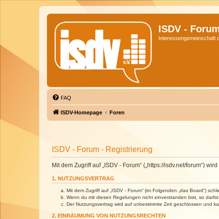
ISDV - Foru
Interessengemeinschaft de
FAQ
ISDV-Homepage
Foren
ISDV - Forum - Registrierung
Mit dem Zugriff auf „ISDV - Forum“ („https://isdv.net/forum“) 
1. NUTZUNGSVERTRAG
Mit dem Zugriff auf „ISDV - Forum“ (im Folgenden „das Board“) sch
Wenn du mit diesen Regelungen nicht einverstanden bist, so darfst 
Der Nutzungsvertrag wird auf unbestimmte Zeit geschlossen und kan
2. EINRÄUMUNG VON NUTZUNGSRECHTEN