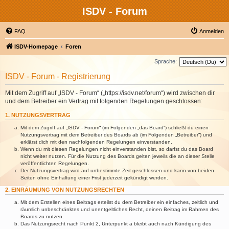
ISDV - Forum
FAQ
Anmelden
ISDV-Homepage
Foren
Sprache:
ISDV - Forum - Registrierung
Mit dem Zugriff auf „ISDV - Forum“ („https://isdv.net/forum“) wird zwischen dir
und dem Betreiber ein Vertrag mit folgenden Regelungen geschlossen:
1. NUTZUNGSVERTRAG
Mit dem Zugriff auf „ISDV - Forum“ (im Folgenden „das Board“) schließt du einen
Nutzungsvertrag mit dem Betreiber des Boards ab (im Folgenden „Betreiber“) und
erklärst dich mit den nachfolgenden Regelungen einverstanden.
Wenn du mit diesen Regelungen nicht einverstanden bist, so darfst du das Board
nicht weiter nutzen. Für die Nutzung des Boards gelten jeweils die an dieser Stelle
veröffentlichten Regelungen.
Der Nutzungsvertrag wird auf unbestimmte Zeit geschlossen und kann von beiden
Seiten ohne Einhaltung einer Frist jederzeit gekündigt werden.
2. EINRÄUMUNG VON NUTZUNGSRECHTEN
Mit dem Erstellen eines Beitrags erteilst du dem Betreiber ein einfaches, zeitlich und
räumlich unbeschränktes und unentgeltliches Recht, deinen Beitrag im Rahmen des
Boards zu nutzen.
Das Nutzungsrecht nach Punkt 2, Unterpunkt a bleibt auch nach Kündigung des