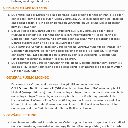
Nutzungsvertrages bestehen.
3. PFLICHTEN DES NUTZERS
Du erklärst mit der Erstellung eines Beitrags, dass er keine Inhalte enthält, die gegen
geltendes Recht oder die guten Sitten verstoßen. Du erklärst insbesondere, dass du
das Recht besitzt, die in deinen Beiträgen verwendeten Links und Bilder zu setzen
bzw. zu verwenden.
Der Betreiber des Boards übt das Hausrecht aus. Bei Verstößen gegen diese
Nutzungsbedingungen oder anderer im Board veröffentlichten Regeln kann der
Betreiber dich nach Abmahnung zeitweise oder dauerhaft von der Nutzung dieses
Boards ausschließen und dir ein Hausverbot erteilen.
Du nimmst zur Kenntnis, dass der Betreiber keine Verantwortung für die Inhalte von
Beiträgen übernimmt, die er nicht selbst erstellt hat oder die er nicht zur Kenntnis
genommen hat. Du gestattest dem Betreiber, dein Benutzerkonto, Beiträge und
Funktionen jederzeit zu löschen oder zu sperren.
Du gestattest dem Betreiber darüber hinaus, deine Beiträge abzuändern, sofern sie
gegen o. g. Regeln verstoßen oder geeignet sind, dem Betreiber oder einem Dritten
Schaden zuzufügen.
4. GENERAL PUBLIC LICENSE
Du nimmst zur Kenntnis, dass es sich bei phpBB um eine unter der „
GNU General Public License v2
“ (GPL) bereitgestellten Foren-Software von phpBB
Limited (www.phpbb.com) handelt; deutschsprachige Informationen werden durch die
deutschsprachige Community unter www.phpbb.de zur Verfügung gestellt. Beide
haben keinen Einfluss auf die Art und Weise, wie die Software verwendet wird. Sie
können insbesondere die Verwendung der Software für bestimmte Zwecke nicht
untersagen oder auf Inhalte fremder Foren Einfluss nehmen.
5. GEWÄHRLEISTUNG
Der Betreiber haftet mit Ausnahme der Verletzung von Leben, Körper und Gesundheit
und der Verletzung wesentlicher Vertragspflichten (Kardinalpflichten) nur für Schäden,