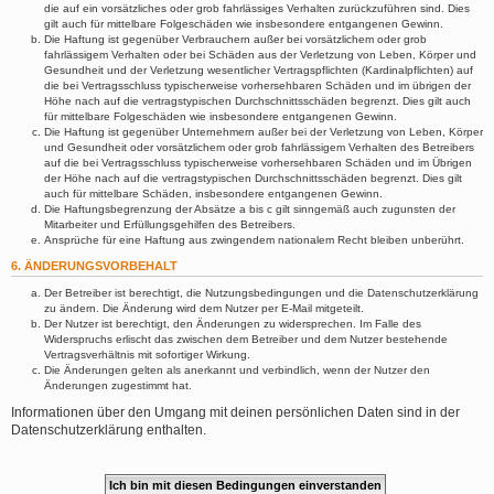
die auf ein vorsätzliches oder grob fahrlässiges Verhalten zurückzuführen sind. Dies
gilt auch für mittelbare Folgeschäden wie insbesondere entgangenen Gewinn.
Die Haftung ist gegenüber Verbrauchern außer bei vorsätzlichem oder grob
fahrlässigem Verhalten oder bei Schäden aus der Verletzung von Leben, Körper und
Gesundheit und der Verletzung wesentlicher Vertragspflichten (Kardinalpflichten) auf
die bei Vertragsschluss typischerweise vorhersehbaren Schäden und im übrigen der
Höhe nach auf die vertragstypischen Durchschnittsschäden begrenzt. Dies gilt auch
für mittelbare Folgeschäden wie insbesondere entgangenen Gewinn.
Die Haftung ist gegenüber Unternehmern außer bei der Verletzung von Leben, Körper
und Gesundheit oder vorsätzlichem oder grob fahrlässigem Verhalten des Betreibers
auf die bei Vertragsschluss typischerweise vorhersehbaren Schäden und im Übrigen
der Höhe nach auf die vertragstypischen Durchschnittsschäden begrenzt. Dies gilt
auch für mittelbare Schäden, insbesondere entgangenen Gewinn.
Die Haftungsbegrenzung der Absätze a bis c gilt sinngemäß auch zugunsten der
Mitarbeiter und Erfüllungsgehilfen des Betreibers.
Ansprüche für eine Haftung aus zwingendem nationalem Recht bleiben unberührt.
6. ÄNDERUNGSVORBEHALT
Der Betreiber ist berechtigt, die Nutzungsbedingungen und die Datenschutzerklärung
zu ändern. Die Änderung wird dem Nutzer per E-Mail mitgeteilt.
Der Nutzer ist berechtigt, den Änderungen zu widersprechen. Im Falle des
Widerspruchs erlischt das zwischen dem Betreiber und dem Nutzer bestehende
Vertragsverhältnis mit sofortiger Wirkung.
Die Änderungen gelten als anerkannt und verbindlich, wenn der Nutzer den
Änderungen zugestimmt hat.
Informationen über den Umgang mit deinen persönlichen Daten sind in der
Datenschutzerklärung enthalten.