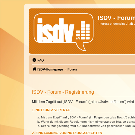
ISDV - Foru
Interessengemeinschaft de
FAQ
ISDV-Homepage
Foren
ISDV - Forum - Registrierung
Mit dem Zugriff auf „ISDV - Forum“ („https://isdv.net/forum“) 
1. NUTZUNGSVERTRAG
Mit dem Zugriff auf „ISDV - Forum“ (im Folgenden „das Board“) sch
Wenn du mit diesen Regelungen nicht einverstanden bist, so darfst 
Der Nutzungsvertrag wird auf unbestimmte Zeit geschlossen und kan
2. EINRÄUMUNG VON NUTZUNGSRECHTEN