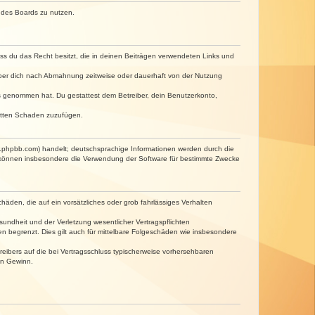
n des Boards zu nutzen.
dass du das Recht besitzt, die in deinen Beiträgen verwendeten Links und
iber dich nach Abmahnung zeitweise oder dauerhaft von der Nutzung
tnis genommen hat. Du gestattest dem Betreiber, dein Benutzerkonto,
ritten Schaden zuzufügen.
w.phpbb.com) handelt; deutschsprachige Informationen werden durch die
e können insbesondere die Verwendung der Software für bestimmte Zwecke
häden, die auf ein vorsätzliches oder grob fahrlässiges Verhalten
undheit und der Verletzung wesentlicher Vertragspflichten
n begrenzt. Dies gilt auch für mittelbare Folgeschäden wie insbesondere
eibers auf die bei Vertragsschluss typischerweise vorhersehbaren
en Gewinn.