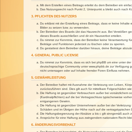
Mit dem Erstellen eines Beitrags erteilst du dem Betreiber ein ein
Das Nutzungsrecht nach Punkt 2, Unterpunkt a bleibt auch nach 
3. PFLICHTEN DES NUTZERS
Du erklärst mit der Erstellung eines Beitrags, dass er keine Inhalt
Bilder zu setzen bzw. zu verwenden.
Der Betreiber des Boards übt das Hausrecht aus. Bei Verstößen g
dieses Boards ausschließen und dir ein Hausverbot erteilen.
Du nimmst zur Kenntnis, dass der Betreiber keine Verantwortung für 
Beiträge und Funktionen jederzeit zu löschen oder zu sperren.
Du gestattest dem Betreiber darüber hinaus, deine Beiträge abzuä
4. GENERAL PUBLIC LICENSE
Du nimmst zur Kenntnis, dass es sich bei phpBB um eine unter der 
deutschsprachige Community unter www.phpbb.de zur Verfügung gest
nicht untersagen oder auf Inhalte fremder Foren Einfluss nehmen.
5. GEWÄHRLEISTUNG
Der Betreiber haftet mit Ausnahme der Verletzung von Leben, Körper
zurückzuführen sind. Dies gilt auch für mittelbare Folgeschäden 
Die Haftung ist gegenüber Verbrauchern außer bei vorsätzlichem o
(Kardinalpflichten) auf die bei Vertragsschluss typischerweise vo
entgangenen Gewinn.
Die Haftung ist gegenüber Unternehmern außer bei der Verletzung 
Schäden und im Übrigen der Höhe nach auf die vertragstypischen 
Die Haftungsbegrenzung der Absätze a bis c gilt sinngemäß auch zu
Ansprüche für eine Haftung aus zwingendem nationalem Recht blei
6. ÄNDERUNGSVORBEHALT
Der Betreiber ist berechtigt, die Nutzungsbedingungen und die Dat