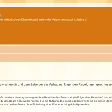
m
r selbständigen Dienstleister/Innen in der Veranstaltungswirtschaft e.V.
wird zwischen dir und dem Betreiber ein Vertrag mit folgenden Regelungen geschlosse
ließt du einen Nutzungsvertrag mit dem Betreiber des Boards ab (im Folgenden „Betreiber“) und 
du das Board nicht weiter nutzen. Für die Nutzung des Boards gelten jeweils die an dieser Stell
n von beiden Seiten ohne Einhaltung einer Frist jederzeit gekündigt werden.