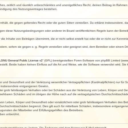
faches, zeitlich und räumlich unbeschränktes und unentgeltliches Recht, deinen Beitrag im Rahme
Kündigung des Nutzungsvertrages bestehen.
e enthält, die gegen geltendes Recht oder die guten Sitten verstoßen. Du erklärst insbesondere, 
egen diese Nutzungsbedingungen oder anderer im Board veröffentlichten Regeln kann der Betre
die Inhalte von Beiträgen übernimmt, die er nicht selbst erstellt hat oder die er nicht zur Kenn
ndern, sofern sie gegen o. g. Regeln verstoßen oder geeignet sind, dem Betreiber oder einem D
„
GNU General Public License v2
“ (GPL) bereitgestellten Foren-Software von phpBB Limited (ww
ellt. Beide haben keinen Einfluss auf die Art und Weise, wie die Software verwendet wird. Si
 und Gesundheit und der Verletzung wesentlicher Vertragspflichten (Kardinalpflichten) nur für Sc
wie insbesondere entgangenen Gewinn.
der grob fahrlässigem Verhalten oder bei Schäden aus der Verletzung von Leben, Körper und Ges
rhersehbaren Schäden und im übrigen der Höhe nach auf die vertragstypischen Durchschnittsschäde
von Leben, Körper und Gesundheit oder vorsätzlichem oder grob fahrlässigem Verhalten des Betr
Durchschnittsschäden begrenzt. Dies gilt auch für mittelbare Schäden, insbesondere entgangen
gunsten der Mitarbeiter und Erfüllungsgehilfen des Betreibers.
ben unberührt.
enschutzerklärung zu ändern. Die Änderung wird dem Nutzer per E-Mail mitgeteilt.