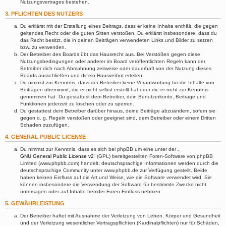
Nutzungsvertrages bestehen.
3. PFLICHTEN DES NUTZERS
Du erklärst mit der Erstellung eines Beitrags, dass er keine Inhalte enthält, die gegen
geltendes Recht oder die guten Sitten verstoßen. Du erklärst insbesondere, dass du
das Recht besitzt, die in deinen Beiträgen verwendeten Links und Bilder zu setzen
bzw. zu verwenden.
Der Betreiber des Boards übt das Hausrecht aus. Bei Verstößen gegen diese
Nutzungsbedingungen oder anderer im Board veröffentlichten Regeln kann der
Betreiber dich nach Abmahnung zeitweise oder dauerhaft von der Nutzung dieses
Boards ausschließen und dir ein Hausverbot erteilen.
Du nimmst zur Kenntnis, dass der Betreiber keine Verantwortung für die Inhalte von
Beiträgen übernimmt, die er nicht selbst erstellt hat oder die er nicht zur Kenntnis
genommen hat. Du gestattest dem Betreiber, dein Benutzerkonto, Beiträge und
Funktionen jederzeit zu löschen oder zu sperren.
Du gestattest dem Betreiber darüber hinaus, deine Beiträge abzuändern, sofern sie
gegen o. g. Regeln verstoßen oder geeignet sind, dem Betreiber oder einem Dritten
Schaden zuzufügen.
4. GENERAL PUBLIC LICENSE
Du nimmst zur Kenntnis, dass es sich bei phpBB um eine unter der „
GNU General Public License v2
“ (GPL) bereitgestellten Foren-Software von phpBB
Limited (www.phpbb.com) handelt; deutschsprachige Informationen werden durch die
deutschsprachige Community unter www.phpbb.de zur Verfügung gestellt. Beide
haben keinen Einfluss auf die Art und Weise, wie die Software verwendet wird. Sie
können insbesondere die Verwendung der Software für bestimmte Zwecke nicht
untersagen oder auf Inhalte fremder Foren Einfluss nehmen.
5. GEWÄHRLEISTUNG
Der Betreiber haftet mit Ausnahme der Verletzung von Leben, Körper und Gesundheit
und der Verletzung wesentlicher Vertragspflichten (Kardinalpflichten) nur für Schäden,