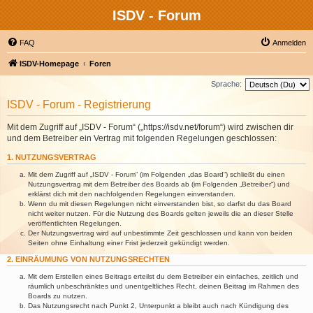
ISDV - Forum
FAQ
Anmelden
ISDV-Homepage
Foren
Sprache:
ISDV - Forum - Registrierung
Mit dem Zugriff auf „ISDV - Forum“ („https://isdv.net/forum“) wird zwischen dir
und dem Betreiber ein Vertrag mit folgenden Regelungen geschlossen:
1. NUTZUNGSVERTRAG
Mit dem Zugriff auf „ISDV - Forum“ (im Folgenden „das Board“) schließt du einen
Nutzungsvertrag mit dem Betreiber des Boards ab (im Folgenden „Betreiber“) und
erklärst dich mit den nachfolgenden Regelungen einverstanden.
Wenn du mit diesen Regelungen nicht einverstanden bist, so darfst du das Board
nicht weiter nutzen. Für die Nutzung des Boards gelten jeweils die an dieser Stelle
veröffentlichten Regelungen.
Der Nutzungsvertrag wird auf unbestimmte Zeit geschlossen und kann von beiden
Seiten ohne Einhaltung einer Frist jederzeit gekündigt werden.
2. EINRÄUMUNG VON NUTZUNGSRECHTEN
Mit dem Erstellen eines Beitrags erteilst du dem Betreiber ein einfaches, zeitlich und
räumlich unbeschränktes und unentgeltliches Recht, deinen Beitrag im Rahmen des
Boards zu nutzen.
Das Nutzungsrecht nach Punkt 2, Unterpunkt a bleibt auch nach Kündigung des