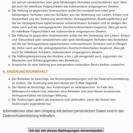
die auf ein vorsätzliches oder grob fahrlässiges Verhalten zurückzuführen sind. Dies
gilt auch für mittelbare Folgeschäden wie insbesondere entgangenen Gewinn.
Die Haftung ist gegenüber Verbrauchern außer bei vorsätzlichem oder grob
fahrlässigem Verhalten oder bei Schäden aus der Verletzung von Leben, Körper und
Gesundheit und der Verletzung wesentlicher Vertragspflichten (Kardinalpflichten) auf
die bei Vertragsschluss typischerweise vorhersehbaren Schäden und im übrigen der
Höhe nach auf die vertragstypischen Durchschnittsschäden begrenzt. Dies gilt auch
für mittelbare Folgeschäden wie insbesondere entgangenen Gewinn.
Die Haftung ist gegenüber Unternehmern außer bei der Verletzung von Leben, Körper
und Gesundheit oder vorsätzlichem oder grob fahrlässigem Verhalten des Betreibers
auf die bei Vertragsschluss typischerweise vorhersehbaren Schäden und im Übrigen
der Höhe nach auf die vertragstypischen Durchschnittsschäden begrenzt. Dies gilt
auch für mittelbare Schäden, insbesondere entgangenen Gewinn.
Die Haftungsbegrenzung der Absätze a bis c gilt sinngemäß auch zugunsten der
Mitarbeiter und Erfüllungsgehilfen des Betreibers.
Ansprüche für eine Haftung aus zwingendem nationalem Recht bleiben unberührt.
6. ÄNDERUNGSVORBEHALT
Der Betreiber ist berechtigt, die Nutzungsbedingungen und die Datenschutzerklärung
zu ändern. Die Änderung wird dem Nutzer per E-Mail mitgeteilt.
Der Nutzer ist berechtigt, den Änderungen zu widersprechen. Im Falle des
Widerspruchs erlischt das zwischen dem Betreiber und dem Nutzer bestehende
Vertragsverhältnis mit sofortiger Wirkung.
Die Änderungen gelten als anerkannt und verbindlich, wenn der Nutzer den
Änderungen zugestimmt hat.
Informationen über den Umgang mit deinen persönlichen Daten sind in der
Datenschutzerklärung enthalten.