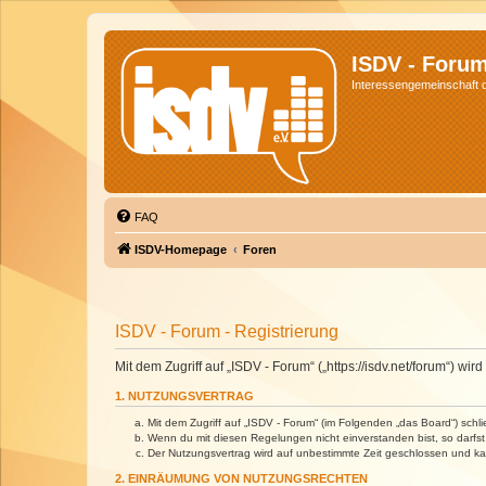
ISDV - Foru
Interessengemeinschaft de
FAQ
ISDV-Homepage
Foren
ISDV - Forum - Registrierung
Mit dem Zugriff auf „ISDV - Forum“ („https://isdv.net/forum“) 
1. NUTZUNGSVERTRAG
Mit dem Zugriff auf „ISDV - Forum“ (im Folgenden „das Board“) sch
Wenn du mit diesen Regelungen nicht einverstanden bist, so darfst 
Der Nutzungsvertrag wird auf unbestimmte Zeit geschlossen und kan
2. EINRÄUMUNG VON NUTZUNGSRECHTEN