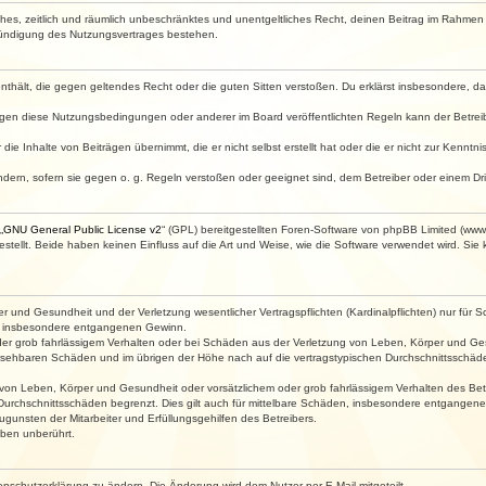
faches, zeitlich und räumlich unbeschränktes und unentgeltliches Recht, deinen Beitrag im Rahme
Kündigung des Nutzungsvertrages bestehen.
e enthält, die gegen geltendes Recht oder die guten Sitten verstoßen. Du erklärst insbesondere, 
egen diese Nutzungsbedingungen oder anderer im Board veröffentlichten Regeln kann der Betre
die Inhalte von Beiträgen übernimmt, die er nicht selbst erstellt hat oder die er nicht zur Kenn
ndern, sofern sie gegen o. g. Regeln verstoßen oder geeignet sind, dem Betreiber oder einem D
„
GNU General Public License v2
“ (GPL) bereitgestellten Foren-Software von phpBB Limited (ww
ellt. Beide haben keinen Einfluss auf die Art und Weise, wie die Software verwendet wird. Si
 und Gesundheit und der Verletzung wesentlicher Vertragspflichten (Kardinalpflichten) nur für Sc
wie insbesondere entgangenen Gewinn.
der grob fahrlässigem Verhalten oder bei Schäden aus der Verletzung von Leben, Körper und Ges
rhersehbaren Schäden und im übrigen der Höhe nach auf die vertragstypischen Durchschnittsschäde
von Leben, Körper und Gesundheit oder vorsätzlichem oder grob fahrlässigem Verhalten des Betr
Durchschnittsschäden begrenzt. Dies gilt auch für mittelbare Schäden, insbesondere entgangen
gunsten der Mitarbeiter und Erfüllungsgehilfen des Betreibers.
ben unberührt.
enschutzerklärung zu ändern. Die Änderung wird dem Nutzer per E-Mail mitgeteilt.