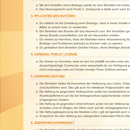
Mit dem Erstellen eines Beitrags erteilst du dem Betreiber ein ein
Das Nutzungsrecht nach Punkt 2, Unterpunkt a bleibt auch nach 
3. PFLICHTEN DES NUTZERS
Du erklärst mit der Erstellung eines Beitrags, dass er keine Inhalt
Bilder zu setzen bzw. zu verwenden.
Der Betreiber des Boards übt das Hausrecht aus. Bei Verstößen g
dieses Boards ausschließen und dir ein Hausverbot erteilen.
Du nimmst zur Kenntnis, dass der Betreiber keine Verantwortung für 
Beiträge und Funktionen jederzeit zu löschen oder zu sperren.
Du gestattest dem Betreiber darüber hinaus, deine Beiträge abzuä
4. GENERAL PUBLIC LICENSE
Du nimmst zur Kenntnis, dass es sich bei phpBB um eine unter der 
deutschsprachige Community unter www.phpbb.de zur Verfügung gest
nicht untersagen oder auf Inhalte fremder Foren Einfluss nehmen.
5. GEWÄHRLEISTUNG
Der Betreiber haftet mit Ausnahme der Verletzung von Leben, Körper
zurückzuführen sind. Dies gilt auch für mittelbare Folgeschäden 
Die Haftung ist gegenüber Verbrauchern außer bei vorsätzlichem o
(Kardinalpflichten) auf die bei Vertragsschluss typischerweise vo
entgangenen Gewinn.
Die Haftung ist gegenüber Unternehmern außer bei der Verletzung 
Schäden und im Übrigen der Höhe nach auf die vertragstypischen 
Die Haftungsbegrenzung der Absätze a bis c gilt sinngemäß auch zu
Ansprüche für eine Haftung aus zwingendem nationalem Recht blei
6. ÄNDERUNGSVORBEHALT
Der Betreiber ist berechtigt, die Nutzungsbedingungen und die Dat