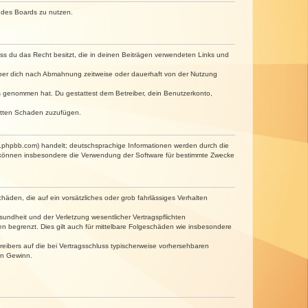
n des Boards zu nutzen.
dass du das Recht besitzt, die in deinen Beiträgen verwendeten Links und
iber dich nach Abmahnung zeitweise oder dauerhaft von der Nutzung
tnis genommen hat. Du gestattest dem Betreiber, dein Benutzerkonto,
ritten Schaden zuzufügen.
w.phpbb.com) handelt; deutschsprachige Informationen werden durch die
e können insbesondere die Verwendung der Software für bestimmte Zwecke
häden, die auf ein vorsätzliches oder grob fahrlässiges Verhalten
undheit und der Verletzung wesentlicher Vertragspflichten
n begrenzt. Dies gilt auch für mittelbare Folgeschäden wie insbesondere
eibers auf die bei Vertragsschluss typischerweise vorhersehbaren
en Gewinn.