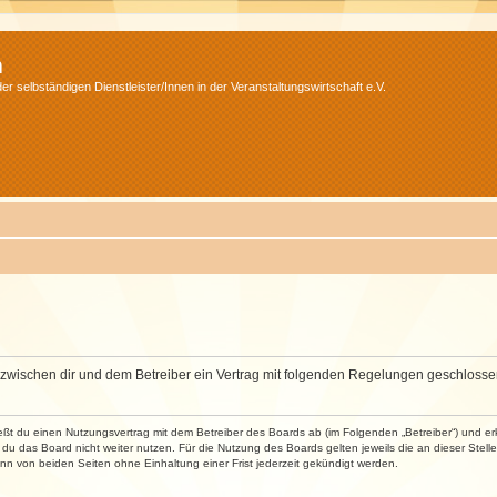
m
r selbständigen Dienstleister/Innen in der Veranstaltungswirtschaft e.V.
wird zwischen dir und dem Betreiber ein Vertrag mit folgenden Regelungen geschlosse
ließt du einen Nutzungsvertrag mit dem Betreiber des Boards ab (im Folgenden „Betreiber“) und 
du das Board nicht weiter nutzen. Für die Nutzung des Boards gelten jeweils die an dieser Stell
n von beiden Seiten ohne Einhaltung einer Frist jederzeit gekündigt werden.