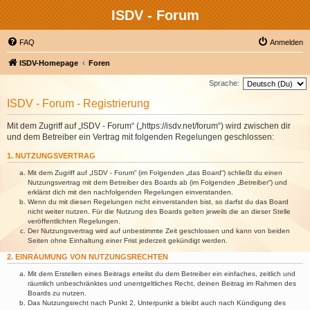
ISDV - Forum
FAQ
Anmelden
ISDV-Homepage
Foren
Sprache:
ISDV - Forum - Registrierung
Mit dem Zugriff auf „ISDV - Forum“ („https://isdv.net/forum“) wird zwischen dir
und dem Betreiber ein Vertrag mit folgenden Regelungen geschlossen:
1. NUTZUNGSVERTRAG
Mit dem Zugriff auf „ISDV - Forum“ (im Folgenden „das Board“) schließt du einen
Nutzungsvertrag mit dem Betreiber des Boards ab (im Folgenden „Betreiber“) und
erklärst dich mit den nachfolgenden Regelungen einverstanden.
Wenn du mit diesen Regelungen nicht einverstanden bist, so darfst du das Board
nicht weiter nutzen. Für die Nutzung des Boards gelten jeweils die an dieser Stelle
veröffentlichten Regelungen.
Der Nutzungsvertrag wird auf unbestimmte Zeit geschlossen und kann von beiden
Seiten ohne Einhaltung einer Frist jederzeit gekündigt werden.
2. EINRÄUMUNG VON NUTZUNGSRECHTEN
Mit dem Erstellen eines Beitrags erteilst du dem Betreiber ein einfaches, zeitlich und
räumlich unbeschränktes und unentgeltliches Recht, deinen Beitrag im Rahmen des
Boards zu nutzen.
Das Nutzungsrecht nach Punkt 2, Unterpunkt a bleibt auch nach Kündigung des