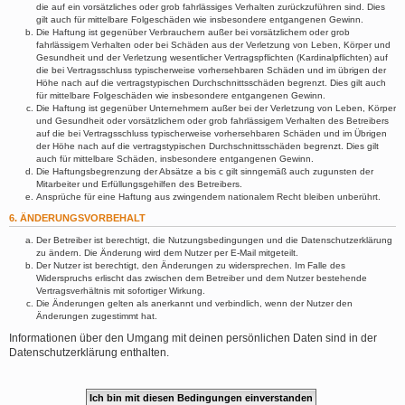
die auf ein vorsätzliches oder grob fahrlässiges Verhalten zurückzuführen sind. Dies
gilt auch für mittelbare Folgeschäden wie insbesondere entgangenen Gewinn.
Die Haftung ist gegenüber Verbrauchern außer bei vorsätzlichem oder grob
fahrlässigem Verhalten oder bei Schäden aus der Verletzung von Leben, Körper und
Gesundheit und der Verletzung wesentlicher Vertragspflichten (Kardinalpflichten) auf
die bei Vertragsschluss typischerweise vorhersehbaren Schäden und im übrigen der
Höhe nach auf die vertragstypischen Durchschnittsschäden begrenzt. Dies gilt auch
für mittelbare Folgeschäden wie insbesondere entgangenen Gewinn.
Die Haftung ist gegenüber Unternehmern außer bei der Verletzung von Leben, Körper
und Gesundheit oder vorsätzlichem oder grob fahrlässigem Verhalten des Betreibers
auf die bei Vertragsschluss typischerweise vorhersehbaren Schäden und im Übrigen
der Höhe nach auf die vertragstypischen Durchschnittsschäden begrenzt. Dies gilt
auch für mittelbare Schäden, insbesondere entgangenen Gewinn.
Die Haftungsbegrenzung der Absätze a bis c gilt sinngemäß auch zugunsten der
Mitarbeiter und Erfüllungsgehilfen des Betreibers.
Ansprüche für eine Haftung aus zwingendem nationalem Recht bleiben unberührt.
6. ÄNDERUNGSVORBEHALT
Der Betreiber ist berechtigt, die Nutzungsbedingungen und die Datenschutzerklärung
zu ändern. Die Änderung wird dem Nutzer per E-Mail mitgeteilt.
Der Nutzer ist berechtigt, den Änderungen zu widersprechen. Im Falle des
Widerspruchs erlischt das zwischen dem Betreiber und dem Nutzer bestehende
Vertragsverhältnis mit sofortiger Wirkung.
Die Änderungen gelten als anerkannt und verbindlich, wenn der Nutzer den
Änderungen zugestimmt hat.
Informationen über den Umgang mit deinen persönlichen Daten sind in der
Datenschutzerklärung enthalten.