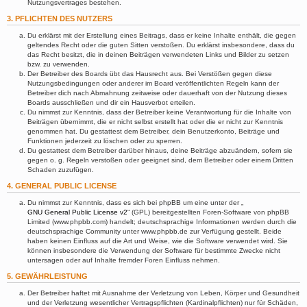
Nutzungsvertrages bestehen.
3. PFLICHTEN DES NUTZERS
Du erklärst mit der Erstellung eines Beitrags, dass er keine Inhalte enthält, die gegen
geltendes Recht oder die guten Sitten verstoßen. Du erklärst insbesondere, dass du
das Recht besitzt, die in deinen Beiträgen verwendeten Links und Bilder zu setzen
bzw. zu verwenden.
Der Betreiber des Boards übt das Hausrecht aus. Bei Verstößen gegen diese
Nutzungsbedingungen oder anderer im Board veröffentlichten Regeln kann der
Betreiber dich nach Abmahnung zeitweise oder dauerhaft von der Nutzung dieses
Boards ausschließen und dir ein Hausverbot erteilen.
Du nimmst zur Kenntnis, dass der Betreiber keine Verantwortung für die Inhalte von
Beiträgen übernimmt, die er nicht selbst erstellt hat oder die er nicht zur Kenntnis
genommen hat. Du gestattest dem Betreiber, dein Benutzerkonto, Beiträge und
Funktionen jederzeit zu löschen oder zu sperren.
Du gestattest dem Betreiber darüber hinaus, deine Beiträge abzuändern, sofern sie
gegen o. g. Regeln verstoßen oder geeignet sind, dem Betreiber oder einem Dritten
Schaden zuzufügen.
4. GENERAL PUBLIC LICENSE
Du nimmst zur Kenntnis, dass es sich bei phpBB um eine unter der „
GNU General Public License v2
“ (GPL) bereitgestellten Foren-Software von phpBB
Limited (www.phpbb.com) handelt; deutschsprachige Informationen werden durch die
deutschsprachige Community unter www.phpbb.de zur Verfügung gestellt. Beide
haben keinen Einfluss auf die Art und Weise, wie die Software verwendet wird. Sie
können insbesondere die Verwendung der Software für bestimmte Zwecke nicht
untersagen oder auf Inhalte fremder Foren Einfluss nehmen.
5. GEWÄHRLEISTUNG
Der Betreiber haftet mit Ausnahme der Verletzung von Leben, Körper und Gesundheit
und der Verletzung wesentlicher Vertragspflichten (Kardinalpflichten) nur für Schäden,