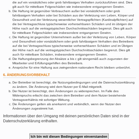
die auf ein vorsätzliches oder grob fahrlässiges Verhalten zurückzuführen sind. Dies
gilt auch für mittelbare Folgeschäden wie insbesondere entgangenen Gewinn.
Die Haftung ist gegenüber Verbrauchern außer bei vorsätzlichem oder grob
fahrlässigem Verhalten oder bei Schäden aus der Verletzung von Leben, Körper und
Gesundheit und der Verletzung wesentlicher Vertragspflichten (Kardinalpflichten) auf
die bei Vertragsschluss typischerweise vorhersehbaren Schäden und im übrigen der
Höhe nach auf die vertragstypischen Durchschnittsschäden begrenzt. Dies gilt auch
für mittelbare Folgeschäden wie insbesondere entgangenen Gewinn.
Die Haftung ist gegenüber Unternehmern außer bei der Verletzung von Leben, Körper
und Gesundheit oder vorsätzlichem oder grob fahrlässigem Verhalten des Betreibers
auf die bei Vertragsschluss typischerweise vorhersehbaren Schäden und im Übrigen
der Höhe nach auf die vertragstypischen Durchschnittsschäden begrenzt. Dies gilt
auch für mittelbare Schäden, insbesondere entgangenen Gewinn.
Die Haftungsbegrenzung der Absätze a bis c gilt sinngemäß auch zugunsten der
Mitarbeiter und Erfüllungsgehilfen des Betreibers.
Ansprüche für eine Haftung aus zwingendem nationalem Recht bleiben unberührt.
6. ÄNDERUNGSVORBEHALT
Der Betreiber ist berechtigt, die Nutzungsbedingungen und die Datenschutzerklärung
zu ändern. Die Änderung wird dem Nutzer per E-Mail mitgeteilt.
Der Nutzer ist berechtigt, den Änderungen zu widersprechen. Im Falle des
Widerspruchs erlischt das zwischen dem Betreiber und dem Nutzer bestehende
Vertragsverhältnis mit sofortiger Wirkung.
Die Änderungen gelten als anerkannt und verbindlich, wenn der Nutzer den
Änderungen zugestimmt hat.
Informationen über den Umgang mit deinen persönlichen Daten sind in der
Datenschutzerklärung enthalten.