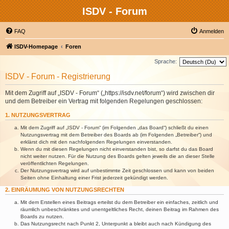
ISDV - Forum
FAQ
Anmelden
ISDV-Homepage
Foren
Sprache:
ISDV - Forum - Registrierung
Mit dem Zugriff auf „ISDV - Forum“ („https://isdv.net/forum“) wird zwischen dir
und dem Betreiber ein Vertrag mit folgenden Regelungen geschlossen:
1. NUTZUNGSVERTRAG
Mit dem Zugriff auf „ISDV - Forum“ (im Folgenden „das Board“) schließt du einen
Nutzungsvertrag mit dem Betreiber des Boards ab (im Folgenden „Betreiber“) und
erklärst dich mit den nachfolgenden Regelungen einverstanden.
Wenn du mit diesen Regelungen nicht einverstanden bist, so darfst du das Board
nicht weiter nutzen. Für die Nutzung des Boards gelten jeweils die an dieser Stelle
veröffentlichten Regelungen.
Der Nutzungsvertrag wird auf unbestimmte Zeit geschlossen und kann von beiden
Seiten ohne Einhaltung einer Frist jederzeit gekündigt werden.
2. EINRÄUMUNG VON NUTZUNGSRECHTEN
Mit dem Erstellen eines Beitrags erteilst du dem Betreiber ein einfaches, zeitlich und
räumlich unbeschränktes und unentgeltliches Recht, deinen Beitrag im Rahmen des
Boards zu nutzen.
Das Nutzungsrecht nach Punkt 2, Unterpunkt a bleibt auch nach Kündigung des