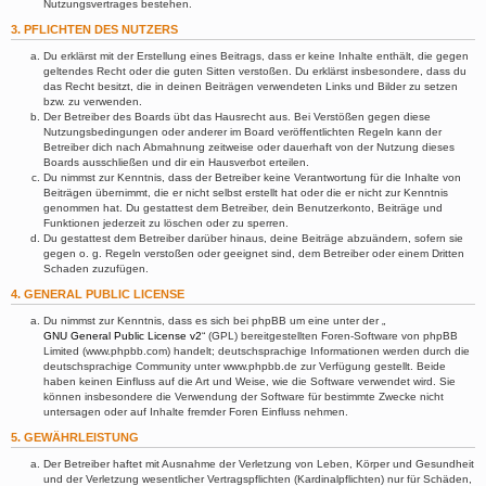
Nutzungsvertrages bestehen.
3. PFLICHTEN DES NUTZERS
Du erklärst mit der Erstellung eines Beitrags, dass er keine Inhalte enthält, die gegen
geltendes Recht oder die guten Sitten verstoßen. Du erklärst insbesondere, dass du
das Recht besitzt, die in deinen Beiträgen verwendeten Links und Bilder zu setzen
bzw. zu verwenden.
Der Betreiber des Boards übt das Hausrecht aus. Bei Verstößen gegen diese
Nutzungsbedingungen oder anderer im Board veröffentlichten Regeln kann der
Betreiber dich nach Abmahnung zeitweise oder dauerhaft von der Nutzung dieses
Boards ausschließen und dir ein Hausverbot erteilen.
Du nimmst zur Kenntnis, dass der Betreiber keine Verantwortung für die Inhalte von
Beiträgen übernimmt, die er nicht selbst erstellt hat oder die er nicht zur Kenntnis
genommen hat. Du gestattest dem Betreiber, dein Benutzerkonto, Beiträge und
Funktionen jederzeit zu löschen oder zu sperren.
Du gestattest dem Betreiber darüber hinaus, deine Beiträge abzuändern, sofern sie
gegen o. g. Regeln verstoßen oder geeignet sind, dem Betreiber oder einem Dritten
Schaden zuzufügen.
4. GENERAL PUBLIC LICENSE
Du nimmst zur Kenntnis, dass es sich bei phpBB um eine unter der „
GNU General Public License v2
“ (GPL) bereitgestellten Foren-Software von phpBB
Limited (www.phpbb.com) handelt; deutschsprachige Informationen werden durch die
deutschsprachige Community unter www.phpbb.de zur Verfügung gestellt. Beide
haben keinen Einfluss auf die Art und Weise, wie die Software verwendet wird. Sie
können insbesondere die Verwendung der Software für bestimmte Zwecke nicht
untersagen oder auf Inhalte fremder Foren Einfluss nehmen.
5. GEWÄHRLEISTUNG
Der Betreiber haftet mit Ausnahme der Verletzung von Leben, Körper und Gesundheit
und der Verletzung wesentlicher Vertragspflichten (Kardinalpflichten) nur für Schäden,