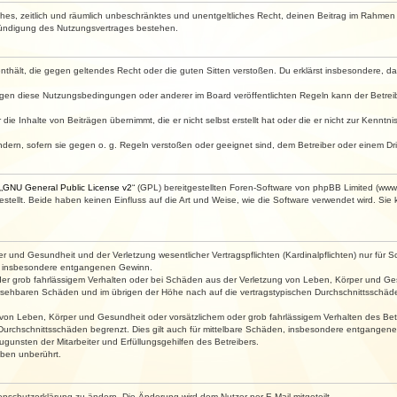
faches, zeitlich und räumlich unbeschränktes und unentgeltliches Recht, deinen Beitrag im Rahme
Kündigung des Nutzungsvertrages bestehen.
e enthält, die gegen geltendes Recht oder die guten Sitten verstoßen. Du erklärst insbesondere, 
egen diese Nutzungsbedingungen oder anderer im Board veröffentlichten Regeln kann der Betre
die Inhalte von Beiträgen übernimmt, die er nicht selbst erstellt hat oder die er nicht zur Kenn
ndern, sofern sie gegen o. g. Regeln verstoßen oder geeignet sind, dem Betreiber oder einem D
„
GNU General Public License v2
“ (GPL) bereitgestellten Foren-Software von phpBB Limited (ww
ellt. Beide haben keinen Einfluss auf die Art und Weise, wie die Software verwendet wird. Si
 und Gesundheit und der Verletzung wesentlicher Vertragspflichten (Kardinalpflichten) nur für Sc
wie insbesondere entgangenen Gewinn.
der grob fahrlässigem Verhalten oder bei Schäden aus der Verletzung von Leben, Körper und Ges
rhersehbaren Schäden und im übrigen der Höhe nach auf die vertragstypischen Durchschnittsschäde
von Leben, Körper und Gesundheit oder vorsätzlichem oder grob fahrlässigem Verhalten des Betr
Durchschnittsschäden begrenzt. Dies gilt auch für mittelbare Schäden, insbesondere entgangen
gunsten der Mitarbeiter und Erfüllungsgehilfen des Betreibers.
ben unberührt.
enschutzerklärung zu ändern. Die Änderung wird dem Nutzer per E-Mail mitgeteilt.