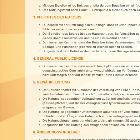
Mit dem Erstellen eines Beitrags erteilst du dem Betreiber ein ein
Das Nutzungsrecht nach Punkt 2, Unterpunkt a bleibt auch nach 
3. PFLICHTEN DES NUTZERS
Du erklärst mit der Erstellung eines Beitrags, dass er keine Inhalt
Bilder zu setzen bzw. zu verwenden.
Der Betreiber des Boards übt das Hausrecht aus. Bei Verstößen g
dieses Boards ausschließen und dir ein Hausverbot erteilen.
Du nimmst zur Kenntnis, dass der Betreiber keine Verantwortung für 
Beiträge und Funktionen jederzeit zu löschen oder zu sperren.
Du gestattest dem Betreiber darüber hinaus, deine Beiträge abzuä
4. GENERAL PUBLIC LICENSE
Du nimmst zur Kenntnis, dass es sich bei phpBB um eine unter der 
deutschsprachige Community unter www.phpbb.de zur Verfügung gest
nicht untersagen oder auf Inhalte fremder Foren Einfluss nehmen.
5. GEWÄHRLEISTUNG
Der Betreiber haftet mit Ausnahme der Verletzung von Leben, Körper
zurückzuführen sind. Dies gilt auch für mittelbare Folgeschäden 
Die Haftung ist gegenüber Verbrauchern außer bei vorsätzlichem o
(Kardinalpflichten) auf die bei Vertragsschluss typischerweise vo
entgangenen Gewinn.
Die Haftung ist gegenüber Unternehmern außer bei der Verletzung 
Schäden und im Übrigen der Höhe nach auf die vertragstypischen 
Die Haftungsbegrenzung der Absätze a bis c gilt sinngemäß auch zu
Ansprüche für eine Haftung aus zwingendem nationalem Recht blei
6. ÄNDERUNGSVORBEHALT
Der Betreiber ist berechtigt, die Nutzungsbedingungen und die Dat