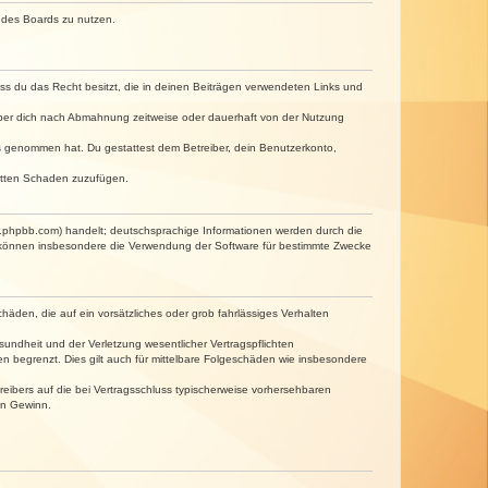
n des Boards zu nutzen.
dass du das Recht besitzt, die in deinen Beiträgen verwendeten Links und
iber dich nach Abmahnung zeitweise oder dauerhaft von der Nutzung
tnis genommen hat. Du gestattest dem Betreiber, dein Benutzerkonto,
ritten Schaden zuzufügen.
w.phpbb.com) handelt; deutschsprachige Informationen werden durch die
e können insbesondere die Verwendung der Software für bestimmte Zwecke
häden, die auf ein vorsätzliches oder grob fahrlässiges Verhalten
undheit und der Verletzung wesentlicher Vertragspflichten
n begrenzt. Dies gilt auch für mittelbare Folgeschäden wie insbesondere
eibers auf die bei Vertragsschluss typischerweise vorhersehbaren
en Gewinn.