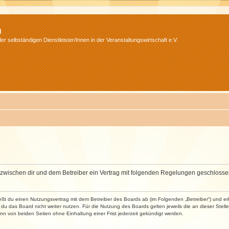
m
r selbständigen Dienstleister/Innen in der Veranstaltungswirtschaft e.V.
wird zwischen dir und dem Betreiber ein Vertrag mit folgenden Regelungen geschlosse
ließt du einen Nutzungsvertrag mit dem Betreiber des Boards ab (im Folgenden „Betreiber“) und 
du das Board nicht weiter nutzen. Für die Nutzung des Boards gelten jeweils die an dieser Stell
n von beiden Seiten ohne Einhaltung einer Frist jederzeit gekündigt werden.