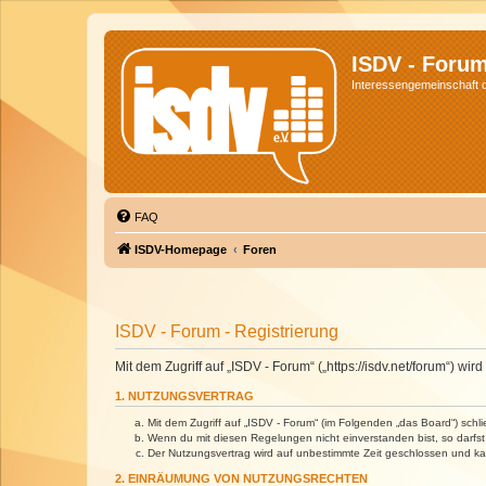
ISDV - Foru
Interessengemeinschaft de
FAQ
ISDV-Homepage
Foren
ISDV - Forum - Registrierung
Mit dem Zugriff auf „ISDV - Forum“ („https://isdv.net/forum“) 
1. NUTZUNGSVERTRAG
Mit dem Zugriff auf „ISDV - Forum“ (im Folgenden „das Board“) sch
Wenn du mit diesen Regelungen nicht einverstanden bist, so darfst 
Der Nutzungsvertrag wird auf unbestimmte Zeit geschlossen und kan
2. EINRÄUMUNG VON NUTZUNGSRECHTEN