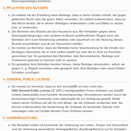
Nutzungsvertrages bestehen.
3. PFLICHTEN DES NUTZERS
Du erklärst mit der Erstellung eines Beitrags, dass er keine Inhalte enthält, die gegen
geltendes Recht oder die guten Sitten verstoßen. Du erklärst insbesondere, dass du
das Recht besitzt, die in deinen Beiträgen verwendeten Links und Bilder zu setzen
bzw. zu verwenden.
Der Betreiber des Boards übt das Hausrecht aus. Bei Verstößen gegen diese
Nutzungsbedingungen oder anderer im Board veröffentlichten Regeln kann der
Betreiber dich nach Abmahnung zeitweise oder dauerhaft von der Nutzung dieses
Boards ausschließen und dir ein Hausverbot erteilen.
Du nimmst zur Kenntnis, dass der Betreiber keine Verantwortung für die Inhalte von
Beiträgen übernimmt, die er nicht selbst erstellt hat oder die er nicht zur Kenntnis
genommen hat. Du gestattest dem Betreiber, dein Benutzerkonto, Beiträge und
Funktionen jederzeit zu löschen oder zu sperren.
Du gestattest dem Betreiber darüber hinaus, deine Beiträge abzuändern, sofern sie
gegen o. g. Regeln verstoßen oder geeignet sind, dem Betreiber oder einem Dritten
Schaden zuzufügen.
4. GENERAL PUBLIC LICENSE
Du nimmst zur Kenntnis, dass es sich bei phpBB um eine unter der „
GNU General Public License v2
“ (GPL) bereitgestellten Foren-Software von phpBB
Limited (www.phpbb.com) handelt; deutschsprachige Informationen werden durch die
deutschsprachige Community unter www.phpbb.de zur Verfügung gestellt. Beide
haben keinen Einfluss auf die Art und Weise, wie die Software verwendet wird. Sie
können insbesondere die Verwendung der Software für bestimmte Zwecke nicht
untersagen oder auf Inhalte fremder Foren Einfluss nehmen.
5. GEWÄHRLEISTUNG
Der Betreiber haftet mit Ausnahme der Verletzung von Leben, Körper und Gesundheit
und der Verletzung wesentlicher Vertragspflichten (Kardinalpflichten) nur für Schäden,