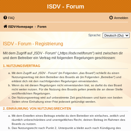
ISDV - Forum
FAQ
Anmelden
ISDV-Homepage
Foren
Sprache:
ISDV - Forum - Registrierung
Mit dem Zugriff auf „ISDV - Forum“ („https://isdv.net/forum“) wird zwischen dir
und dem Betreiber ein Vertrag mit folgenden Regelungen geschlossen:
1. NUTZUNGSVERTRAG
Mit dem Zugriff auf „ISDV - Forum“ (im Folgenden „das Board“) schließt du einen
Nutzungsvertrag mit dem Betreiber des Boards ab (im Folgenden „Betreiber“) und
erklärst dich mit den nachfolgenden Regelungen einverstanden.
Wenn du mit diesen Regelungen nicht einverstanden bist, so darfst du das Board
nicht weiter nutzen. Für die Nutzung des Boards gelten jeweils die an dieser Stelle
veröffentlichten Regelungen.
Der Nutzungsvertrag wird auf unbestimmte Zeit geschlossen und kann von beiden
Seiten ohne Einhaltung einer Frist jederzeit gekündigt werden.
2. EINRÄUMUNG VON NUTZUNGSRECHTEN
Mit dem Erstellen eines Beitrags erteilst du dem Betreiber ein einfaches, zeitlich und
räumlich unbeschränktes und unentgeltliches Recht, deinen Beitrag im Rahmen des
Boards zu nutzen.
Das Nutzungsrecht nach Punkt 2, Unterpunkt a bleibt auch nach Kündigung des