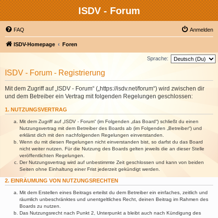
ISDV - Forum
FAQ
Anmelden
ISDV-Homepage
Foren
Sprache:
ISDV - Forum - Registrierung
Mit dem Zugriff auf „ISDV - Forum“ („https://isdv.net/forum“) wird zwischen dir
und dem Betreiber ein Vertrag mit folgenden Regelungen geschlossen:
1. NUTZUNGSVERTRAG
Mit dem Zugriff auf „ISDV - Forum“ (im Folgenden „das Board“) schließt du einen
Nutzungsvertrag mit dem Betreiber des Boards ab (im Folgenden „Betreiber“) und
erklärst dich mit den nachfolgenden Regelungen einverstanden.
Wenn du mit diesen Regelungen nicht einverstanden bist, so darfst du das Board
nicht weiter nutzen. Für die Nutzung des Boards gelten jeweils die an dieser Stelle
veröffentlichten Regelungen.
Der Nutzungsvertrag wird auf unbestimmte Zeit geschlossen und kann von beiden
Seiten ohne Einhaltung einer Frist jederzeit gekündigt werden.
2. EINRÄUMUNG VON NUTZUNGSRECHTEN
Mit dem Erstellen eines Beitrags erteilst du dem Betreiber ein einfaches, zeitlich und
räumlich unbeschränktes und unentgeltliches Recht, deinen Beitrag im Rahmen des
Boards zu nutzen.
Das Nutzungsrecht nach Punkt 2, Unterpunkt a bleibt auch nach Kündigung des