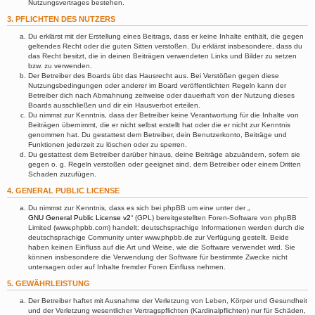
Nutzungsvertrages bestehen.
3. PFLICHTEN DES NUTZERS
Du erklärst mit der Erstellung eines Beitrags, dass er keine Inhalte enthält, die gegen
geltendes Recht oder die guten Sitten verstoßen. Du erklärst insbesondere, dass du
das Recht besitzt, die in deinen Beiträgen verwendeten Links und Bilder zu setzen
bzw. zu verwenden.
Der Betreiber des Boards übt das Hausrecht aus. Bei Verstößen gegen diese
Nutzungsbedingungen oder anderer im Board veröffentlichten Regeln kann der
Betreiber dich nach Abmahnung zeitweise oder dauerhaft von der Nutzung dieses
Boards ausschließen und dir ein Hausverbot erteilen.
Du nimmst zur Kenntnis, dass der Betreiber keine Verantwortung für die Inhalte von
Beiträgen übernimmt, die er nicht selbst erstellt hat oder die er nicht zur Kenntnis
genommen hat. Du gestattest dem Betreiber, dein Benutzerkonto, Beiträge und
Funktionen jederzeit zu löschen oder zu sperren.
Du gestattest dem Betreiber darüber hinaus, deine Beiträge abzuändern, sofern sie
gegen o. g. Regeln verstoßen oder geeignet sind, dem Betreiber oder einem Dritten
Schaden zuzufügen.
4. GENERAL PUBLIC LICENSE
Du nimmst zur Kenntnis, dass es sich bei phpBB um eine unter der „
GNU General Public License v2
“ (GPL) bereitgestellten Foren-Software von phpBB
Limited (www.phpbb.com) handelt; deutschsprachige Informationen werden durch die
deutschsprachige Community unter www.phpbb.de zur Verfügung gestellt. Beide
haben keinen Einfluss auf die Art und Weise, wie die Software verwendet wird. Sie
können insbesondere die Verwendung der Software für bestimmte Zwecke nicht
untersagen oder auf Inhalte fremder Foren Einfluss nehmen.
5. GEWÄHRLEISTUNG
Der Betreiber haftet mit Ausnahme der Verletzung von Leben, Körper und Gesundheit
und der Verletzung wesentlicher Vertragspflichten (Kardinalpflichten) nur für Schäden,