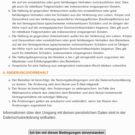
die auf ein vorsätzliches oder grob fahrlässiges Verhalten zurückzuführen sind. Dies
gilt auch für mittelbare Folgeschäden wie insbesondere entgangenen Gewinn.
Die Haftung ist gegenüber Verbrauchern außer bei vorsätzlichem oder grob
fahrlässigem Verhalten oder bei Schäden aus der Verletzung von Leben, Körper und
Gesundheit und der Verletzung wesentlicher Vertragspflichten (Kardinalpflichten) auf
die bei Vertragsschluss typischerweise vorhersehbaren Schäden und im übrigen der
Höhe nach auf die vertragstypischen Durchschnittsschäden begrenzt. Dies gilt auch
für mittelbare Folgeschäden wie insbesondere entgangenen Gewinn.
Die Haftung ist gegenüber Unternehmern außer bei der Verletzung von Leben, Körper
und Gesundheit oder vorsätzlichem oder grob fahrlässigem Verhalten des Betreibers
auf die bei Vertragsschluss typischerweise vorhersehbaren Schäden und im Übrigen
der Höhe nach auf die vertragstypischen Durchschnittsschäden begrenzt. Dies gilt
auch für mittelbare Schäden, insbesondere entgangenen Gewinn.
Die Haftungsbegrenzung der Absätze a bis c gilt sinngemäß auch zugunsten der
Mitarbeiter und Erfüllungsgehilfen des Betreibers.
Ansprüche für eine Haftung aus zwingendem nationalem Recht bleiben unberührt.
6. ÄNDERUNGSVORBEHALT
Der Betreiber ist berechtigt, die Nutzungsbedingungen und die Datenschutzerklärung
zu ändern. Die Änderung wird dem Nutzer per E-Mail mitgeteilt.
Der Nutzer ist berechtigt, den Änderungen zu widersprechen. Im Falle des
Widerspruchs erlischt das zwischen dem Betreiber und dem Nutzer bestehende
Vertragsverhältnis mit sofortiger Wirkung.
Die Änderungen gelten als anerkannt und verbindlich, wenn der Nutzer den
Änderungen zugestimmt hat.
Informationen über den Umgang mit deinen persönlichen Daten sind in der
Datenschutzerklärung enthalten.