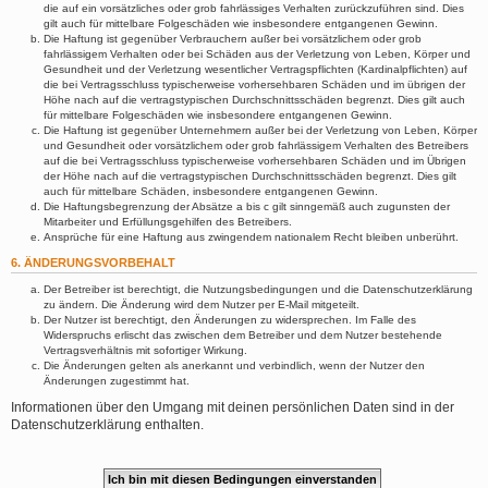
die auf ein vorsätzliches oder grob fahrlässiges Verhalten zurückzuführen sind. Dies
gilt auch für mittelbare Folgeschäden wie insbesondere entgangenen Gewinn.
Die Haftung ist gegenüber Verbrauchern außer bei vorsätzlichem oder grob
fahrlässigem Verhalten oder bei Schäden aus der Verletzung von Leben, Körper und
Gesundheit und der Verletzung wesentlicher Vertragspflichten (Kardinalpflichten) auf
die bei Vertragsschluss typischerweise vorhersehbaren Schäden und im übrigen der
Höhe nach auf die vertragstypischen Durchschnittsschäden begrenzt. Dies gilt auch
für mittelbare Folgeschäden wie insbesondere entgangenen Gewinn.
Die Haftung ist gegenüber Unternehmern außer bei der Verletzung von Leben, Körper
und Gesundheit oder vorsätzlichem oder grob fahrlässigem Verhalten des Betreibers
auf die bei Vertragsschluss typischerweise vorhersehbaren Schäden und im Übrigen
der Höhe nach auf die vertragstypischen Durchschnittsschäden begrenzt. Dies gilt
auch für mittelbare Schäden, insbesondere entgangenen Gewinn.
Die Haftungsbegrenzung der Absätze a bis c gilt sinngemäß auch zugunsten der
Mitarbeiter und Erfüllungsgehilfen des Betreibers.
Ansprüche für eine Haftung aus zwingendem nationalem Recht bleiben unberührt.
6. ÄNDERUNGSVORBEHALT
Der Betreiber ist berechtigt, die Nutzungsbedingungen und die Datenschutzerklärung
zu ändern. Die Änderung wird dem Nutzer per E-Mail mitgeteilt.
Der Nutzer ist berechtigt, den Änderungen zu widersprechen. Im Falle des
Widerspruchs erlischt das zwischen dem Betreiber und dem Nutzer bestehende
Vertragsverhältnis mit sofortiger Wirkung.
Die Änderungen gelten als anerkannt und verbindlich, wenn der Nutzer den
Änderungen zugestimmt hat.
Informationen über den Umgang mit deinen persönlichen Daten sind in der
Datenschutzerklärung enthalten.