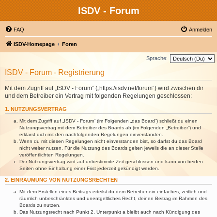
ISDV - Forum
FAQ
Anmelden
ISDV-Homepage
Foren
Sprache:
ISDV - Forum - Registrierung
Mit dem Zugriff auf „ISDV - Forum“ („https://isdv.net/forum“) wird zwischen dir
und dem Betreiber ein Vertrag mit folgenden Regelungen geschlossen:
1. NUTZUNGSVERTRAG
Mit dem Zugriff auf „ISDV - Forum“ (im Folgenden „das Board“) schließt du einen
Nutzungsvertrag mit dem Betreiber des Boards ab (im Folgenden „Betreiber“) und
erklärst dich mit den nachfolgenden Regelungen einverstanden.
Wenn du mit diesen Regelungen nicht einverstanden bist, so darfst du das Board
nicht weiter nutzen. Für die Nutzung des Boards gelten jeweils die an dieser Stelle
veröffentlichten Regelungen.
Der Nutzungsvertrag wird auf unbestimmte Zeit geschlossen und kann von beiden
Seiten ohne Einhaltung einer Frist jederzeit gekündigt werden.
2. EINRÄUMUNG VON NUTZUNGSRECHTEN
Mit dem Erstellen eines Beitrags erteilst du dem Betreiber ein einfaches, zeitlich und
räumlich unbeschränktes und unentgeltliches Recht, deinen Beitrag im Rahmen des
Boards zu nutzen.
Das Nutzungsrecht nach Punkt 2, Unterpunkt a bleibt auch nach Kündigung des