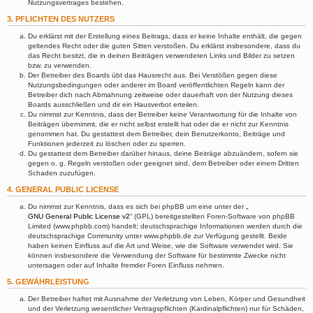
Nutzungsvertrages bestehen.
3. PFLICHTEN DES NUTZERS
Du erklärst mit der Erstellung eines Beitrags, dass er keine Inhalte enthält, die gegen
geltendes Recht oder die guten Sitten verstoßen. Du erklärst insbesondere, dass du
das Recht besitzt, die in deinen Beiträgen verwendeten Links und Bilder zu setzen
bzw. zu verwenden.
Der Betreiber des Boards übt das Hausrecht aus. Bei Verstößen gegen diese
Nutzungsbedingungen oder anderer im Board veröffentlichten Regeln kann der
Betreiber dich nach Abmahnung zeitweise oder dauerhaft von der Nutzung dieses
Boards ausschließen und dir ein Hausverbot erteilen.
Du nimmst zur Kenntnis, dass der Betreiber keine Verantwortung für die Inhalte von
Beiträgen übernimmt, die er nicht selbst erstellt hat oder die er nicht zur Kenntnis
genommen hat. Du gestattest dem Betreiber, dein Benutzerkonto, Beiträge und
Funktionen jederzeit zu löschen oder zu sperren.
Du gestattest dem Betreiber darüber hinaus, deine Beiträge abzuändern, sofern sie
gegen o. g. Regeln verstoßen oder geeignet sind, dem Betreiber oder einem Dritten
Schaden zuzufügen.
4. GENERAL PUBLIC LICENSE
Du nimmst zur Kenntnis, dass es sich bei phpBB um eine unter der „
GNU General Public License v2
“ (GPL) bereitgestellten Foren-Software von phpBB
Limited (www.phpbb.com) handelt; deutschsprachige Informationen werden durch die
deutschsprachige Community unter www.phpbb.de zur Verfügung gestellt. Beide
haben keinen Einfluss auf die Art und Weise, wie die Software verwendet wird. Sie
können insbesondere die Verwendung der Software für bestimmte Zwecke nicht
untersagen oder auf Inhalte fremder Foren Einfluss nehmen.
5. GEWÄHRLEISTUNG
Der Betreiber haftet mit Ausnahme der Verletzung von Leben, Körper und Gesundheit
und der Verletzung wesentlicher Vertragspflichten (Kardinalpflichten) nur für Schäden,