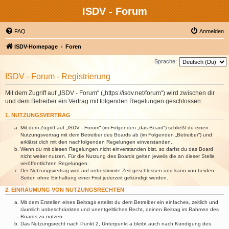
ISDV - Forum
FAQ
Anmelden
ISDV-Homepage
Foren
Sprache:
ISDV - Forum - Registrierung
Mit dem Zugriff auf „ISDV - Forum“ („https://isdv.net/forum“) wird zwischen dir
und dem Betreiber ein Vertrag mit folgenden Regelungen geschlossen:
1. NUTZUNGSVERTRAG
Mit dem Zugriff auf „ISDV - Forum“ (im Folgenden „das Board“) schließt du einen
Nutzungsvertrag mit dem Betreiber des Boards ab (im Folgenden „Betreiber“) und
erklärst dich mit den nachfolgenden Regelungen einverstanden.
Wenn du mit diesen Regelungen nicht einverstanden bist, so darfst du das Board
nicht weiter nutzen. Für die Nutzung des Boards gelten jeweils die an dieser Stelle
veröffentlichten Regelungen.
Der Nutzungsvertrag wird auf unbestimmte Zeit geschlossen und kann von beiden
Seiten ohne Einhaltung einer Frist jederzeit gekündigt werden.
2. EINRÄUMUNG VON NUTZUNGSRECHTEN
Mit dem Erstellen eines Beitrags erteilst du dem Betreiber ein einfaches, zeitlich und
räumlich unbeschränktes und unentgeltliches Recht, deinen Beitrag im Rahmen des
Boards zu nutzen.
Das Nutzungsrecht nach Punkt 2, Unterpunkt a bleibt auch nach Kündigung des