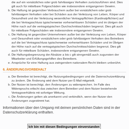
die auf ein vorsätzliches oder grob fahrlässiges Verhalten zurückzuführen sind. Dies
gilt auch für mittelbare Folgeschäden wie insbesondere entgangenen Gewinn.
Die Haftung ist gegenüber Verbrauchern außer bei vorsätzlichem oder grob
fahrlässigem Verhalten oder bei Schäden aus der Verletzung von Leben, Körper und
Gesundheit und der Verletzung wesentlicher Vertragspflichten (Kardinalpflichten) auf
die bei Vertragsschluss typischerweise vorhersehbaren Schäden und im übrigen der
Höhe nach auf die vertragstypischen Durchschnittsschäden begrenzt. Dies gilt auch
für mittelbare Folgeschäden wie insbesondere entgangenen Gewinn.
Die Haftung ist gegenüber Unternehmern außer bei der Verletzung von Leben, Körper
und Gesundheit oder vorsätzlichem oder grob fahrlässigem Verhalten des Betreibers
auf die bei Vertragsschluss typischerweise vorhersehbaren Schäden und im Übrigen
der Höhe nach auf die vertragstypischen Durchschnittsschäden begrenzt. Dies gilt
auch für mittelbare Schäden, insbesondere entgangenen Gewinn.
Die Haftungsbegrenzung der Absätze a bis c gilt sinngemäß auch zugunsten der
Mitarbeiter und Erfüllungsgehilfen des Betreibers.
Ansprüche für eine Haftung aus zwingendem nationalem Recht bleiben unberührt.
6. ÄNDERUNGSVORBEHALT
Der Betreiber ist berechtigt, die Nutzungsbedingungen und die Datenschutzerklärung
zu ändern. Die Änderung wird dem Nutzer per E-Mail mitgeteilt.
Der Nutzer ist berechtigt, den Änderungen zu widersprechen. Im Falle des
Widerspruchs erlischt das zwischen dem Betreiber und dem Nutzer bestehende
Vertragsverhältnis mit sofortiger Wirkung.
Die Änderungen gelten als anerkannt und verbindlich, wenn der Nutzer den
Änderungen zugestimmt hat.
Informationen über den Umgang mit deinen persönlichen Daten sind in der
Datenschutzerklärung enthalten.