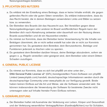
Nutzungsvertrages bestehen.
3. PFLICHTEN DES NUTZERS
Du erklärst mit der Erstellung eines Beitrags, dass er keine Inhalte enthält, die gegen
geltendes Recht oder die guten Sitten verstoßen. Du erklärst insbesondere, dass du
das Recht besitzt, die in deinen Beiträgen verwendeten Links und Bilder zu setzen
bzw. zu verwenden.
Der Betreiber des Boards übt das Hausrecht aus. Bei Verstößen gegen diese
Nutzungsbedingungen oder anderer im Board veröffentlichten Regeln kann der
Betreiber dich nach Abmahnung zeitweise oder dauerhaft von der Nutzung dieses
Boards ausschließen und dir ein Hausverbot erteilen.
Du nimmst zur Kenntnis, dass der Betreiber keine Verantwortung für die Inhalte von
Beiträgen übernimmt, die er nicht selbst erstellt hat oder die er nicht zur Kenntnis
genommen hat. Du gestattest dem Betreiber, dein Benutzerkonto, Beiträge und
Funktionen jederzeit zu löschen oder zu sperren.
Du gestattest dem Betreiber darüber hinaus, deine Beiträge abzuändern, sofern sie
gegen o. g. Regeln verstoßen oder geeignet sind, dem Betreiber oder einem Dritten
Schaden zuzufügen.
4. GENERAL PUBLIC LICENSE
Du nimmst zur Kenntnis, dass es sich bei phpBB um eine unter der „
GNU General Public License v2
“ (GPL) bereitgestellten Foren-Software von phpBB
Limited (www.phpbb.com) handelt; deutschsprachige Informationen werden durch die
deutschsprachige Community unter www.phpbb.de zur Verfügung gestellt. Beide
haben keinen Einfluss auf die Art und Weise, wie die Software verwendet wird. Sie
können insbesondere die Verwendung der Software für bestimmte Zwecke nicht
untersagen oder auf Inhalte fremder Foren Einfluss nehmen.
5. GEWÄHRLEISTUNG
Der Betreiber haftet mit Ausnahme der Verletzung von Leben, Körper und Gesundheit
und der Verletzung wesentlicher Vertragspflichten (Kardinalpflichten) nur für Schäden,