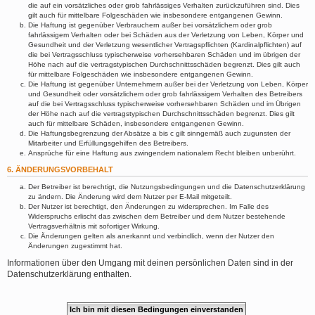
die auf ein vorsätzliches oder grob fahrlässiges Verhalten zurückzuführen sind. Dies
gilt auch für mittelbare Folgeschäden wie insbesondere entgangenen Gewinn.
Die Haftung ist gegenüber Verbrauchern außer bei vorsätzlichem oder grob
fahrlässigem Verhalten oder bei Schäden aus der Verletzung von Leben, Körper und
Gesundheit und der Verletzung wesentlicher Vertragspflichten (Kardinalpflichten) auf
die bei Vertragsschluss typischerweise vorhersehbaren Schäden und im übrigen der
Höhe nach auf die vertragstypischen Durchschnittsschäden begrenzt. Dies gilt auch
für mittelbare Folgeschäden wie insbesondere entgangenen Gewinn.
Die Haftung ist gegenüber Unternehmern außer bei der Verletzung von Leben, Körper
und Gesundheit oder vorsätzlichem oder grob fahrlässigem Verhalten des Betreibers
auf die bei Vertragsschluss typischerweise vorhersehbaren Schäden und im Übrigen
der Höhe nach auf die vertragstypischen Durchschnittsschäden begrenzt. Dies gilt
auch für mittelbare Schäden, insbesondere entgangenen Gewinn.
Die Haftungsbegrenzung der Absätze a bis c gilt sinngemäß auch zugunsten der
Mitarbeiter und Erfüllungsgehilfen des Betreibers.
Ansprüche für eine Haftung aus zwingendem nationalem Recht bleiben unberührt.
6. ÄNDERUNGSVORBEHALT
Der Betreiber ist berechtigt, die Nutzungsbedingungen und die Datenschutzerklärung
zu ändern. Die Änderung wird dem Nutzer per E-Mail mitgeteilt.
Der Nutzer ist berechtigt, den Änderungen zu widersprechen. Im Falle des
Widerspruchs erlischt das zwischen dem Betreiber und dem Nutzer bestehende
Vertragsverhältnis mit sofortiger Wirkung.
Die Änderungen gelten als anerkannt und verbindlich, wenn der Nutzer den
Änderungen zugestimmt hat.
Informationen über den Umgang mit deinen persönlichen Daten sind in der
Datenschutzerklärung enthalten.