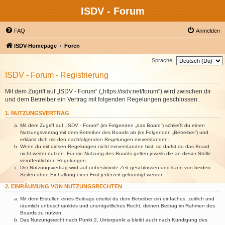
ISDV - Forum
FAQ
Anmelden
ISDV-Homepage
Foren
Sprache:
ISDV - Forum - Registrierung
Mit dem Zugriff auf „ISDV - Forum“ („https://isdv.net/forum“) wird zwischen dir
und dem Betreiber ein Vertrag mit folgenden Regelungen geschlossen:
1. NUTZUNGSVERTRAG
Mit dem Zugriff auf „ISDV - Forum“ (im Folgenden „das Board“) schließt du einen
Nutzungsvertrag mit dem Betreiber des Boards ab (im Folgenden „Betreiber“) und
erklärst dich mit den nachfolgenden Regelungen einverstanden.
Wenn du mit diesen Regelungen nicht einverstanden bist, so darfst du das Board
nicht weiter nutzen. Für die Nutzung des Boards gelten jeweils die an dieser Stelle
veröffentlichten Regelungen.
Der Nutzungsvertrag wird auf unbestimmte Zeit geschlossen und kann von beiden
Seiten ohne Einhaltung einer Frist jederzeit gekündigt werden.
2. EINRÄUMUNG VON NUTZUNGSRECHTEN
Mit dem Erstellen eines Beitrags erteilst du dem Betreiber ein einfaches, zeitlich und
räumlich unbeschränktes und unentgeltliches Recht, deinen Beitrag im Rahmen des
Boards zu nutzen.
Das Nutzungsrecht nach Punkt 2, Unterpunkt a bleibt auch nach Kündigung des