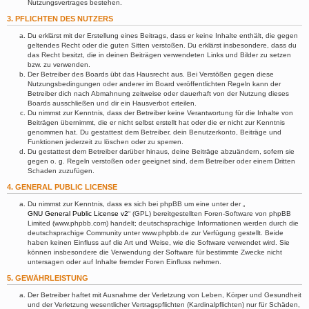
Nutzungsvertrages bestehen.
3. PFLICHTEN DES NUTZERS
Du erklärst mit der Erstellung eines Beitrags, dass er keine Inhalte enthält, die gegen
geltendes Recht oder die guten Sitten verstoßen. Du erklärst insbesondere, dass du
das Recht besitzt, die in deinen Beiträgen verwendeten Links und Bilder zu setzen
bzw. zu verwenden.
Der Betreiber des Boards übt das Hausrecht aus. Bei Verstößen gegen diese
Nutzungsbedingungen oder anderer im Board veröffentlichten Regeln kann der
Betreiber dich nach Abmahnung zeitweise oder dauerhaft von der Nutzung dieses
Boards ausschließen und dir ein Hausverbot erteilen.
Du nimmst zur Kenntnis, dass der Betreiber keine Verantwortung für die Inhalte von
Beiträgen übernimmt, die er nicht selbst erstellt hat oder die er nicht zur Kenntnis
genommen hat. Du gestattest dem Betreiber, dein Benutzerkonto, Beiträge und
Funktionen jederzeit zu löschen oder zu sperren.
Du gestattest dem Betreiber darüber hinaus, deine Beiträge abzuändern, sofern sie
gegen o. g. Regeln verstoßen oder geeignet sind, dem Betreiber oder einem Dritten
Schaden zuzufügen.
4. GENERAL PUBLIC LICENSE
Du nimmst zur Kenntnis, dass es sich bei phpBB um eine unter der „
GNU General Public License v2
“ (GPL) bereitgestellten Foren-Software von phpBB
Limited (www.phpbb.com) handelt; deutschsprachige Informationen werden durch die
deutschsprachige Community unter www.phpbb.de zur Verfügung gestellt. Beide
haben keinen Einfluss auf die Art und Weise, wie die Software verwendet wird. Sie
können insbesondere die Verwendung der Software für bestimmte Zwecke nicht
untersagen oder auf Inhalte fremder Foren Einfluss nehmen.
5. GEWÄHRLEISTUNG
Der Betreiber haftet mit Ausnahme der Verletzung von Leben, Körper und Gesundheit
und der Verletzung wesentlicher Vertragspflichten (Kardinalpflichten) nur für Schäden,