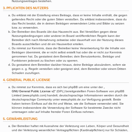
Nutzungsvertrages bestehen.
3. PFLICHTEN DES NUTZERS
Du erklärst mit der Erstellung eines Beitrags, dass er keine Inhalte enthält, die gegen
geltendes Recht oder die guten Sitten verstoßen. Du erklärst insbesondere, dass du
das Recht besitzt, die in deinen Beiträgen verwendeten Links und Bilder zu setzen
bzw. zu verwenden.
Der Betreiber des Boards übt das Hausrecht aus. Bei Verstößen gegen diese
Nutzungsbedingungen oder anderer im Board veröffentlichten Regeln kann der
Betreiber dich nach Abmahnung zeitweise oder dauerhaft von der Nutzung dieses
Boards ausschließen und dir ein Hausverbot erteilen.
Du nimmst zur Kenntnis, dass der Betreiber keine Verantwortung für die Inhalte von
Beiträgen übernimmt, die er nicht selbst erstellt hat oder die er nicht zur Kenntnis
genommen hat. Du gestattest dem Betreiber, dein Benutzerkonto, Beiträge und
Funktionen jederzeit zu löschen oder zu sperren.
Du gestattest dem Betreiber darüber hinaus, deine Beiträge abzuändern, sofern sie
gegen o. g. Regeln verstoßen oder geeignet sind, dem Betreiber oder einem Dritten
Schaden zuzufügen.
4. GENERAL PUBLIC LICENSE
Du nimmst zur Kenntnis, dass es sich bei phpBB um eine unter der „
GNU General Public License v2
“ (GPL) bereitgestellten Foren-Software von phpBB
Limited (www.phpbb.com) handelt; deutschsprachige Informationen werden durch die
deutschsprachige Community unter www.phpbb.de zur Verfügung gestellt. Beide
haben keinen Einfluss auf die Art und Weise, wie die Software verwendet wird. Sie
können insbesondere die Verwendung der Software für bestimmte Zwecke nicht
untersagen oder auf Inhalte fremder Foren Einfluss nehmen.
5. GEWÄHRLEISTUNG
Der Betreiber haftet mit Ausnahme der Verletzung von Leben, Körper und Gesundheit
und der Verletzung wesentlicher Vertragspflichten (Kardinalpflichten) nur für Schäden,