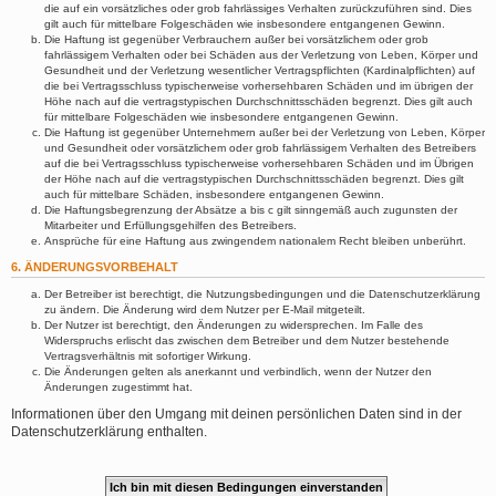
die auf ein vorsätzliches oder grob fahrlässiges Verhalten zurückzuführen sind. Dies
gilt auch für mittelbare Folgeschäden wie insbesondere entgangenen Gewinn.
Die Haftung ist gegenüber Verbrauchern außer bei vorsätzlichem oder grob
fahrlässigem Verhalten oder bei Schäden aus der Verletzung von Leben, Körper und
Gesundheit und der Verletzung wesentlicher Vertragspflichten (Kardinalpflichten) auf
die bei Vertragsschluss typischerweise vorhersehbaren Schäden und im übrigen der
Höhe nach auf die vertragstypischen Durchschnittsschäden begrenzt. Dies gilt auch
für mittelbare Folgeschäden wie insbesondere entgangenen Gewinn.
Die Haftung ist gegenüber Unternehmern außer bei der Verletzung von Leben, Körper
und Gesundheit oder vorsätzlichem oder grob fahrlässigem Verhalten des Betreibers
auf die bei Vertragsschluss typischerweise vorhersehbaren Schäden und im Übrigen
der Höhe nach auf die vertragstypischen Durchschnittsschäden begrenzt. Dies gilt
auch für mittelbare Schäden, insbesondere entgangenen Gewinn.
Die Haftungsbegrenzung der Absätze a bis c gilt sinngemäß auch zugunsten der
Mitarbeiter und Erfüllungsgehilfen des Betreibers.
Ansprüche für eine Haftung aus zwingendem nationalem Recht bleiben unberührt.
6. ÄNDERUNGSVORBEHALT
Der Betreiber ist berechtigt, die Nutzungsbedingungen und die Datenschutzerklärung
zu ändern. Die Änderung wird dem Nutzer per E-Mail mitgeteilt.
Der Nutzer ist berechtigt, den Änderungen zu widersprechen. Im Falle des
Widerspruchs erlischt das zwischen dem Betreiber und dem Nutzer bestehende
Vertragsverhältnis mit sofortiger Wirkung.
Die Änderungen gelten als anerkannt und verbindlich, wenn der Nutzer den
Änderungen zugestimmt hat.
Informationen über den Umgang mit deinen persönlichen Daten sind in der
Datenschutzerklärung enthalten.