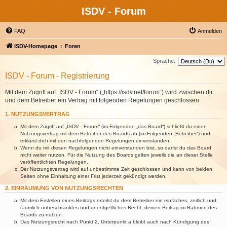
ISDV - Forum
FAQ
Anmelden
ISDV-Homepage
Foren
Sprache:
ISDV - Forum - Registrierung
Mit dem Zugriff auf „ISDV - Forum“ („https://isdv.net/forum“) wird zwischen dir
und dem Betreiber ein Vertrag mit folgenden Regelungen geschlossen:
1. NUTZUNGSVERTRAG
Mit dem Zugriff auf „ISDV - Forum“ (im Folgenden „das Board“) schließt du einen
Nutzungsvertrag mit dem Betreiber des Boards ab (im Folgenden „Betreiber“) und
erklärst dich mit den nachfolgenden Regelungen einverstanden.
Wenn du mit diesen Regelungen nicht einverstanden bist, so darfst du das Board
nicht weiter nutzen. Für die Nutzung des Boards gelten jeweils die an dieser Stelle
veröffentlichten Regelungen.
Der Nutzungsvertrag wird auf unbestimmte Zeit geschlossen und kann von beiden
Seiten ohne Einhaltung einer Frist jederzeit gekündigt werden.
2. EINRÄUMUNG VON NUTZUNGSRECHTEN
Mit dem Erstellen eines Beitrags erteilst du dem Betreiber ein einfaches, zeitlich und
räumlich unbeschränktes und unentgeltliches Recht, deinen Beitrag im Rahmen des
Boards zu nutzen.
Das Nutzungsrecht nach Punkt 2, Unterpunkt a bleibt auch nach Kündigung des