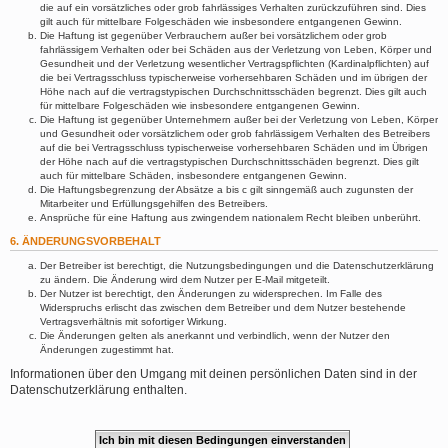
die auf ein vorsätzliches oder grob fahrlässiges Verhalten zurückzuführen sind. Dies
gilt auch für mittelbare Folgeschäden wie insbesondere entgangenen Gewinn.
Die Haftung ist gegenüber Verbrauchern außer bei vorsätzlichem oder grob
fahrlässigem Verhalten oder bei Schäden aus der Verletzung von Leben, Körper und
Gesundheit und der Verletzung wesentlicher Vertragspflichten (Kardinalpflichten) auf
die bei Vertragsschluss typischerweise vorhersehbaren Schäden und im übrigen der
Höhe nach auf die vertragstypischen Durchschnittsschäden begrenzt. Dies gilt auch
für mittelbare Folgeschäden wie insbesondere entgangenen Gewinn.
Die Haftung ist gegenüber Unternehmern außer bei der Verletzung von Leben, Körper
und Gesundheit oder vorsätzlichem oder grob fahrlässigem Verhalten des Betreibers
auf die bei Vertragsschluss typischerweise vorhersehbaren Schäden und im Übrigen
der Höhe nach auf die vertragstypischen Durchschnittsschäden begrenzt. Dies gilt
auch für mittelbare Schäden, insbesondere entgangenen Gewinn.
Die Haftungsbegrenzung der Absätze a bis c gilt sinngemäß auch zugunsten der
Mitarbeiter und Erfüllungsgehilfen des Betreibers.
Ansprüche für eine Haftung aus zwingendem nationalem Recht bleiben unberührt.
6. ÄNDERUNGSVORBEHALT
Der Betreiber ist berechtigt, die Nutzungsbedingungen und die Datenschutzerklärung
zu ändern. Die Änderung wird dem Nutzer per E-Mail mitgeteilt.
Der Nutzer ist berechtigt, den Änderungen zu widersprechen. Im Falle des
Widerspruchs erlischt das zwischen dem Betreiber und dem Nutzer bestehende
Vertragsverhältnis mit sofortiger Wirkung.
Die Änderungen gelten als anerkannt und verbindlich, wenn der Nutzer den
Änderungen zugestimmt hat.
Informationen über den Umgang mit deinen persönlichen Daten sind in der
Datenschutzerklärung enthalten.