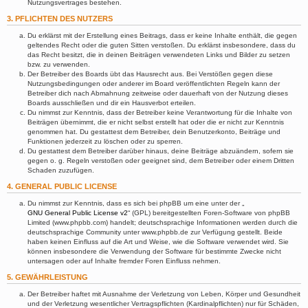
Nutzungsvertrages bestehen.
3. PFLICHTEN DES NUTZERS
Du erklärst mit der Erstellung eines Beitrags, dass er keine Inhalte enthält, die gegen
geltendes Recht oder die guten Sitten verstoßen. Du erklärst insbesondere, dass du
das Recht besitzt, die in deinen Beiträgen verwendeten Links und Bilder zu setzen
bzw. zu verwenden.
Der Betreiber des Boards übt das Hausrecht aus. Bei Verstößen gegen diese
Nutzungsbedingungen oder anderer im Board veröffentlichten Regeln kann der
Betreiber dich nach Abmahnung zeitweise oder dauerhaft von der Nutzung dieses
Boards ausschließen und dir ein Hausverbot erteilen.
Du nimmst zur Kenntnis, dass der Betreiber keine Verantwortung für die Inhalte von
Beiträgen übernimmt, die er nicht selbst erstellt hat oder die er nicht zur Kenntnis
genommen hat. Du gestattest dem Betreiber, dein Benutzerkonto, Beiträge und
Funktionen jederzeit zu löschen oder zu sperren.
Du gestattest dem Betreiber darüber hinaus, deine Beiträge abzuändern, sofern sie
gegen o. g. Regeln verstoßen oder geeignet sind, dem Betreiber oder einem Dritten
Schaden zuzufügen.
4. GENERAL PUBLIC LICENSE
Du nimmst zur Kenntnis, dass es sich bei phpBB um eine unter der „
GNU General Public License v2
“ (GPL) bereitgestellten Foren-Software von phpBB
Limited (www.phpbb.com) handelt; deutschsprachige Informationen werden durch die
deutschsprachige Community unter www.phpbb.de zur Verfügung gestellt. Beide
haben keinen Einfluss auf die Art und Weise, wie die Software verwendet wird. Sie
können insbesondere die Verwendung der Software für bestimmte Zwecke nicht
untersagen oder auf Inhalte fremder Foren Einfluss nehmen.
5. GEWÄHRLEISTUNG
Der Betreiber haftet mit Ausnahme der Verletzung von Leben, Körper und Gesundheit
und der Verletzung wesentlicher Vertragspflichten (Kardinalpflichten) nur für Schäden,