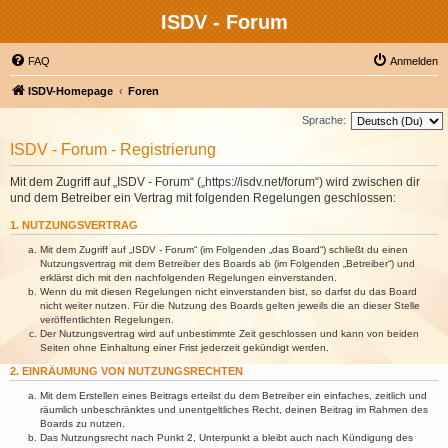
ISDV - Forum
FAQ
Anmelden
ISDV-Homepage
Foren
Sprache:
ISDV - Forum - Registrierung
Mit dem Zugriff auf „ISDV - Forum“ („https://isdv.net/forum“) wird zwischen dir
und dem Betreiber ein Vertrag mit folgenden Regelungen geschlossen:
1. NUTZUNGSVERTRAG
Mit dem Zugriff auf „ISDV - Forum“ (im Folgenden „das Board“) schließt du einen
Nutzungsvertrag mit dem Betreiber des Boards ab (im Folgenden „Betreiber“) und
erklärst dich mit den nachfolgenden Regelungen einverstanden.
Wenn du mit diesen Regelungen nicht einverstanden bist, so darfst du das Board
nicht weiter nutzen. Für die Nutzung des Boards gelten jeweils die an dieser Stelle
veröffentlichten Regelungen.
Der Nutzungsvertrag wird auf unbestimmte Zeit geschlossen und kann von beiden
Seiten ohne Einhaltung einer Frist jederzeit gekündigt werden.
2. EINRÄUMUNG VON NUTZUNGSRECHTEN
Mit dem Erstellen eines Beitrags erteilst du dem Betreiber ein einfaches, zeitlich und
räumlich unbeschränktes und unentgeltliches Recht, deinen Beitrag im Rahmen des
Boards zu nutzen.
Das Nutzungsrecht nach Punkt 2, Unterpunkt a bleibt auch nach Kündigung des