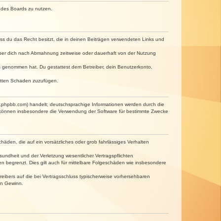
n des Boards zu nutzen.
dass du das Recht besitzt, die in deinen Beiträgen verwendeten Links und
iber dich nach Abmahnung zeitweise oder dauerhaft von der Nutzung
tnis genommen hat. Du gestattest dem Betreiber, dein Benutzerkonto,
ritten Schaden zuzufügen.
w.phpbb.com) handelt; deutschsprachige Informationen werden durch die
e können insbesondere die Verwendung der Software für bestimmte Zwecke
häden, die auf ein vorsätzliches oder grob fahrlässiges Verhalten
undheit und der Verletzung wesentlicher Vertragspflichten
n begrenzt. Dies gilt auch für mittelbare Folgeschäden wie insbesondere
eibers auf die bei Vertragsschluss typischerweise vorhersehbaren
en Gewinn.