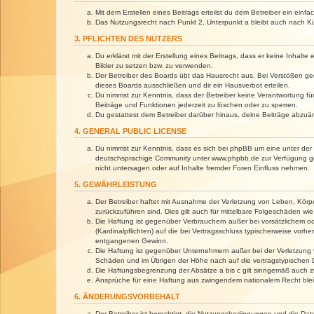
Mit dem Erstellen eines Beitrags erteilst du dem Betreiber ein ein
Das Nutzungsrecht nach Punkt 2, Unterpunkt a bleibt auch nach 
3. PFLICHTEN DES NUTZERS
Du erklärst mit der Erstellung eines Beitrags, dass er keine Inhalt
Bilder zu setzen bzw. zu verwenden.
Der Betreiber des Boards übt das Hausrecht aus. Bei Verstößen g
dieses Boards ausschließen und dir ein Hausverbot erteilen.
Du nimmst zur Kenntnis, dass der Betreiber keine Verantwortung für 
Beiträge und Funktionen jederzeit zu löschen oder zu sperren.
Du gestattest dem Betreiber darüber hinaus, deine Beiträge abzuä
4. GENERAL PUBLIC LICENSE
Du nimmst zur Kenntnis, dass es sich bei phpBB um eine unter der 
deutschsprachige Community unter www.phpbb.de zur Verfügung gest
nicht untersagen oder auf Inhalte fremder Foren Einfluss nehmen.
5. GEWÄHRLEISTUNG
Der Betreiber haftet mit Ausnahme der Verletzung von Leben, Körper
zurückzuführen sind. Dies gilt auch für mittelbare Folgeschäden 
Die Haftung ist gegenüber Verbrauchern außer bei vorsätzlichem o
(Kardinalpflichten) auf die bei Vertragsschluss typischerweise vo
entgangenen Gewinn.
Die Haftung ist gegenüber Unternehmern außer bei der Verletzung 
Schäden und im Übrigen der Höhe nach auf die vertragstypischen 
Die Haftungsbegrenzung der Absätze a bis c gilt sinngemäß auch zu
Ansprüche für eine Haftung aus zwingendem nationalem Recht blei
6. ÄNDERUNGSVORBEHALT
Der Betreiber ist berechtigt, die Nutzungsbedingungen und die Dat