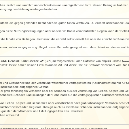
faches, zeitlich und räumlich unbeschränktes und unentgeltliches Recht, deinen Beitrag im Rahme
Kündigung des Nutzungsvertrages bestehen.
e enthält, die gegen geltendes Recht oder die guten Sitten verstoßen. Du erklärst insbesondere, 
egen diese Nutzungsbedingungen oder anderer im Board veröffentlichten Regeln kann der Betre
die Inhalte von Beiträgen übernimmt, die er nicht selbst erstellt hat oder die er nicht zur Kenn
ndern, sofern sie gegen o. g. Regeln verstoßen oder geeignet sind, dem Betreiber oder einem D
„
GNU General Public License v2
“ (GPL) bereitgestellten Foren-Software von phpBB Limited (ww
ellt. Beide haben keinen Einfluss auf die Art und Weise, wie die Software verwendet wird. Si
 und Gesundheit und der Verletzung wesentlicher Vertragspflichten (Kardinalpflichten) nur für Sc
wie insbesondere entgangenen Gewinn.
der grob fahrlässigem Verhalten oder bei Schäden aus der Verletzung von Leben, Körper und Ges
rhersehbaren Schäden und im übrigen der Höhe nach auf die vertragstypischen Durchschnittsschäde
von Leben, Körper und Gesundheit oder vorsätzlichem oder grob fahrlässigem Verhalten des Betr
Durchschnittsschäden begrenzt. Dies gilt auch für mittelbare Schäden, insbesondere entgangen
gunsten der Mitarbeiter und Erfüllungsgehilfen des Betreibers.
ben unberührt.
enschutzerklärung zu ändern. Die Änderung wird dem Nutzer per E-Mail mitgeteilt.