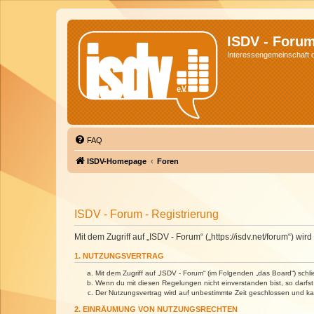
ISDV - Foru
Interessengemeinschaft de
FAQ
ISDV-Homepage
Foren
ISDV - Forum - Registrierung
Mit dem Zugriff auf „ISDV - Forum“ („https://isdv.net/forum“) 
1. NUTZUNGSVERTRAG
Mit dem Zugriff auf „ISDV - Forum“ (im Folgenden „das Board“) sch
Wenn du mit diesen Regelungen nicht einverstanden bist, so darfst 
Der Nutzungsvertrag wird auf unbestimmte Zeit geschlossen und kan
2. EINRÄUMUNG VON NUTZUNGSRECHTEN