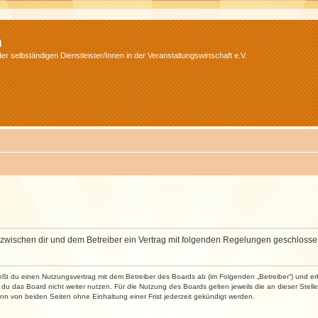
m
r selbständigen Dienstleister/Innen in der Veranstaltungswirtschaft e.V.
wird zwischen dir und dem Betreiber ein Vertrag mit folgenden Regelungen geschlosse
ließt du einen Nutzungsvertrag mit dem Betreiber des Boards ab (im Folgenden „Betreiber“) und 
du das Board nicht weiter nutzen. Für die Nutzung des Boards gelten jeweils die an dieser Stell
n von beiden Seiten ohne Einhaltung einer Frist jederzeit gekündigt werden.