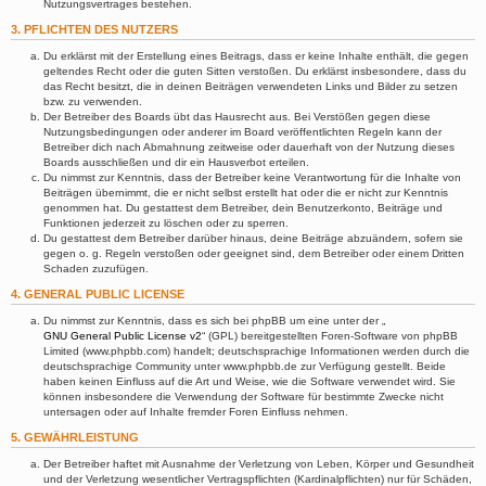
Nutzungsvertrages bestehen.
3. PFLICHTEN DES NUTZERS
Du erklärst mit der Erstellung eines Beitrags, dass er keine Inhalte enthält, die gegen
geltendes Recht oder die guten Sitten verstoßen. Du erklärst insbesondere, dass du
das Recht besitzt, die in deinen Beiträgen verwendeten Links und Bilder zu setzen
bzw. zu verwenden.
Der Betreiber des Boards übt das Hausrecht aus. Bei Verstößen gegen diese
Nutzungsbedingungen oder anderer im Board veröffentlichten Regeln kann der
Betreiber dich nach Abmahnung zeitweise oder dauerhaft von der Nutzung dieses
Boards ausschließen und dir ein Hausverbot erteilen.
Du nimmst zur Kenntnis, dass der Betreiber keine Verantwortung für die Inhalte von
Beiträgen übernimmt, die er nicht selbst erstellt hat oder die er nicht zur Kenntnis
genommen hat. Du gestattest dem Betreiber, dein Benutzerkonto, Beiträge und
Funktionen jederzeit zu löschen oder zu sperren.
Du gestattest dem Betreiber darüber hinaus, deine Beiträge abzuändern, sofern sie
gegen o. g. Regeln verstoßen oder geeignet sind, dem Betreiber oder einem Dritten
Schaden zuzufügen.
4. GENERAL PUBLIC LICENSE
Du nimmst zur Kenntnis, dass es sich bei phpBB um eine unter der „
GNU General Public License v2
“ (GPL) bereitgestellten Foren-Software von phpBB
Limited (www.phpbb.com) handelt; deutschsprachige Informationen werden durch die
deutschsprachige Community unter www.phpbb.de zur Verfügung gestellt. Beide
haben keinen Einfluss auf die Art und Weise, wie die Software verwendet wird. Sie
können insbesondere die Verwendung der Software für bestimmte Zwecke nicht
untersagen oder auf Inhalte fremder Foren Einfluss nehmen.
5. GEWÄHRLEISTUNG
Der Betreiber haftet mit Ausnahme der Verletzung von Leben, Körper und Gesundheit
und der Verletzung wesentlicher Vertragspflichten (Kardinalpflichten) nur für Schäden,