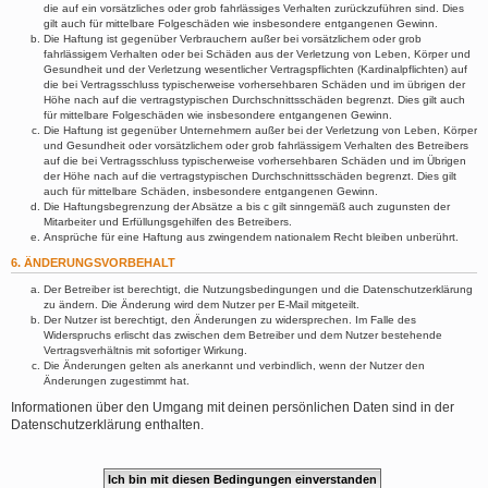
die auf ein vorsätzliches oder grob fahrlässiges Verhalten zurückzuführen sind. Dies
gilt auch für mittelbare Folgeschäden wie insbesondere entgangenen Gewinn.
Die Haftung ist gegenüber Verbrauchern außer bei vorsätzlichem oder grob
fahrlässigem Verhalten oder bei Schäden aus der Verletzung von Leben, Körper und
Gesundheit und der Verletzung wesentlicher Vertragspflichten (Kardinalpflichten) auf
die bei Vertragsschluss typischerweise vorhersehbaren Schäden und im übrigen der
Höhe nach auf die vertragstypischen Durchschnittsschäden begrenzt. Dies gilt auch
für mittelbare Folgeschäden wie insbesondere entgangenen Gewinn.
Die Haftung ist gegenüber Unternehmern außer bei der Verletzung von Leben, Körper
und Gesundheit oder vorsätzlichem oder grob fahrlässigem Verhalten des Betreibers
auf die bei Vertragsschluss typischerweise vorhersehbaren Schäden und im Übrigen
der Höhe nach auf die vertragstypischen Durchschnittsschäden begrenzt. Dies gilt
auch für mittelbare Schäden, insbesondere entgangenen Gewinn.
Die Haftungsbegrenzung der Absätze a bis c gilt sinngemäß auch zugunsten der
Mitarbeiter und Erfüllungsgehilfen des Betreibers.
Ansprüche für eine Haftung aus zwingendem nationalem Recht bleiben unberührt.
6. ÄNDERUNGSVORBEHALT
Der Betreiber ist berechtigt, die Nutzungsbedingungen und die Datenschutzerklärung
zu ändern. Die Änderung wird dem Nutzer per E-Mail mitgeteilt.
Der Nutzer ist berechtigt, den Änderungen zu widersprechen. Im Falle des
Widerspruchs erlischt das zwischen dem Betreiber und dem Nutzer bestehende
Vertragsverhältnis mit sofortiger Wirkung.
Die Änderungen gelten als anerkannt und verbindlich, wenn der Nutzer den
Änderungen zugestimmt hat.
Informationen über den Umgang mit deinen persönlichen Daten sind in der
Datenschutzerklärung enthalten.