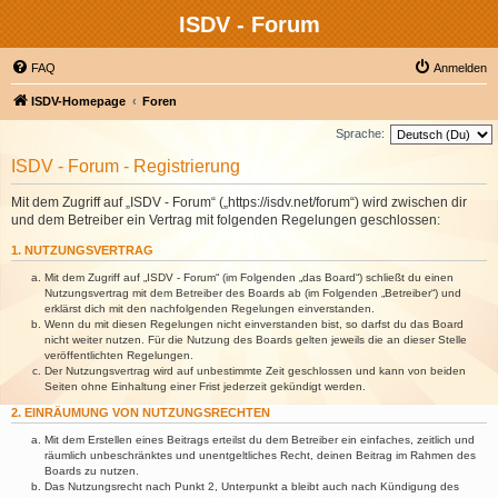
ISDV - Forum
FAQ
Anmelden
ISDV-Homepage
Foren
Sprache:
ISDV - Forum - Registrierung
Mit dem Zugriff auf „ISDV - Forum“ („https://isdv.net/forum“) wird zwischen dir
und dem Betreiber ein Vertrag mit folgenden Regelungen geschlossen:
1. NUTZUNGSVERTRAG
Mit dem Zugriff auf „ISDV - Forum“ (im Folgenden „das Board“) schließt du einen
Nutzungsvertrag mit dem Betreiber des Boards ab (im Folgenden „Betreiber“) und
erklärst dich mit den nachfolgenden Regelungen einverstanden.
Wenn du mit diesen Regelungen nicht einverstanden bist, so darfst du das Board
nicht weiter nutzen. Für die Nutzung des Boards gelten jeweils die an dieser Stelle
veröffentlichten Regelungen.
Der Nutzungsvertrag wird auf unbestimmte Zeit geschlossen und kann von beiden
Seiten ohne Einhaltung einer Frist jederzeit gekündigt werden.
2. EINRÄUMUNG VON NUTZUNGSRECHTEN
Mit dem Erstellen eines Beitrags erteilst du dem Betreiber ein einfaches, zeitlich und
räumlich unbeschränktes und unentgeltliches Recht, deinen Beitrag im Rahmen des
Boards zu nutzen.
Das Nutzungsrecht nach Punkt 2, Unterpunkt a bleibt auch nach Kündigung des