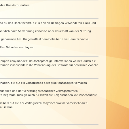
n des Boards zu nutzen.
dass du das Recht besitzt, die in deinen Beiträgen verwendeten Links und
iber dich nach Abmahnung zeitweise oder dauerhaft von der Nutzung
tnis genommen hat. Du gestattest dem Betreiber, dein Benutzerkonto,
ritten Schaden zuzufügen.
w.phpbb.com) handelt; deutschsprachige Informationen werden durch die
e können insbesondere die Verwendung der Software für bestimmte Zwecke
häden, die auf ein vorsätzliches oder grob fahrlässiges Verhalten
undheit und der Verletzung wesentlicher Vertragspflichten
n begrenzt. Dies gilt auch für mittelbare Folgeschäden wie insbesondere
eibers auf die bei Vertragsschluss typischerweise vorhersehbaren
en Gewinn.