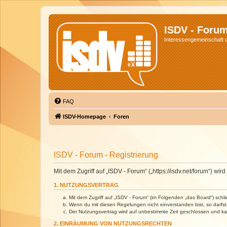
ISDV - Foru
Interessengemeinschaft de
FAQ
ISDV-Homepage
Foren
ISDV - Forum - Registrierung
Mit dem Zugriff auf „ISDV - Forum“ („https://isdv.net/forum“) 
1. NUTZUNGSVERTRAG
Mit dem Zugriff auf „ISDV - Forum“ (im Folgenden „das Board“) sch
Wenn du mit diesen Regelungen nicht einverstanden bist, so darfst 
Der Nutzungsvertrag wird auf unbestimmte Zeit geschlossen und kan
2. EINRÄUMUNG VON NUTZUNGSRECHTEN