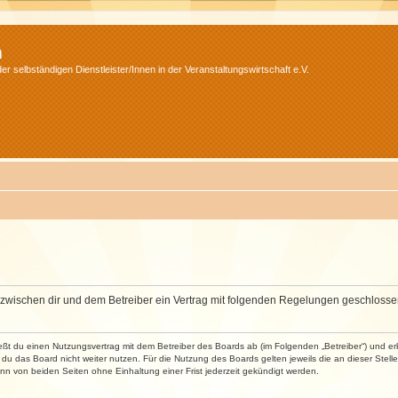
m
r selbständigen Dienstleister/Innen in der Veranstaltungswirtschaft e.V.
wird zwischen dir und dem Betreiber ein Vertrag mit folgenden Regelungen geschlosse
ließt du einen Nutzungsvertrag mit dem Betreiber des Boards ab (im Folgenden „Betreiber“) und 
du das Board nicht weiter nutzen. Für die Nutzung des Boards gelten jeweils die an dieser Stell
n von beiden Seiten ohne Einhaltung einer Frist jederzeit gekündigt werden.