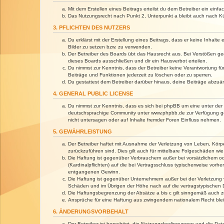
Mit dem Erstellen eines Beitrags erteilst du dem Betreiber ein ein
Das Nutzungsrecht nach Punkt 2, Unterpunkt a bleibt auch nach 
3. PFLICHTEN DES NUTZERS
Du erklärst mit der Erstellung eines Beitrags, dass er keine Inhalt
Bilder zu setzen bzw. zu verwenden.
Der Betreiber des Boards übt das Hausrecht aus. Bei Verstößen g
dieses Boards ausschließen und dir ein Hausverbot erteilen.
Du nimmst zur Kenntnis, dass der Betreiber keine Verantwortung für 
Beiträge und Funktionen jederzeit zu löschen oder zu sperren.
Du gestattest dem Betreiber darüber hinaus, deine Beiträge abzuä
4. GENERAL PUBLIC LICENSE
Du nimmst zur Kenntnis, dass es sich bei phpBB um eine unter der 
deutschsprachige Community unter www.phpbb.de zur Verfügung gest
nicht untersagen oder auf Inhalte fremder Foren Einfluss nehmen.
5. GEWÄHRLEISTUNG
Der Betreiber haftet mit Ausnahme der Verletzung von Leben, Körper
zurückzuführen sind. Dies gilt auch für mittelbare Folgeschäden 
Die Haftung ist gegenüber Verbrauchern außer bei vorsätzlichem o
(Kardinalpflichten) auf die bei Vertragsschluss typischerweise vo
entgangenen Gewinn.
Die Haftung ist gegenüber Unternehmern außer bei der Verletzung 
Schäden und im Übrigen der Höhe nach auf die vertragstypischen 
Die Haftungsbegrenzung der Absätze a bis c gilt sinngemäß auch zu
Ansprüche für eine Haftung aus zwingendem nationalem Recht blei
6. ÄNDERUNGSVORBEHALT
Der Betreiber ist berechtigt, die Nutzungsbedingungen und die Dat