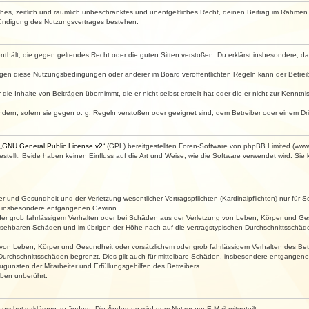
faches, zeitlich und räumlich unbeschränktes und unentgeltliches Recht, deinen Beitrag im Rahme
Kündigung des Nutzungsvertrages bestehen.
e enthält, die gegen geltendes Recht oder die guten Sitten verstoßen. Du erklärst insbesondere, 
egen diese Nutzungsbedingungen oder anderer im Board veröffentlichten Regeln kann der Betre
die Inhalte von Beiträgen übernimmt, die er nicht selbst erstellt hat oder die er nicht zur Kenn
ndern, sofern sie gegen o. g. Regeln verstoßen oder geeignet sind, dem Betreiber oder einem D
„
GNU General Public License v2
“ (GPL) bereitgestellten Foren-Software von phpBB Limited (ww
ellt. Beide haben keinen Einfluss auf die Art und Weise, wie die Software verwendet wird. Si
 und Gesundheit und der Verletzung wesentlicher Vertragspflichten (Kardinalpflichten) nur für Sc
wie insbesondere entgangenen Gewinn.
der grob fahrlässigem Verhalten oder bei Schäden aus der Verletzung von Leben, Körper und Ges
rhersehbaren Schäden und im übrigen der Höhe nach auf die vertragstypischen Durchschnittsschäde
von Leben, Körper und Gesundheit oder vorsätzlichem oder grob fahrlässigem Verhalten des Betr
Durchschnittsschäden begrenzt. Dies gilt auch für mittelbare Schäden, insbesondere entgangen
gunsten der Mitarbeiter und Erfüllungsgehilfen des Betreibers.
ben unberührt.
enschutzerklärung zu ändern. Die Änderung wird dem Nutzer per E-Mail mitgeteilt.