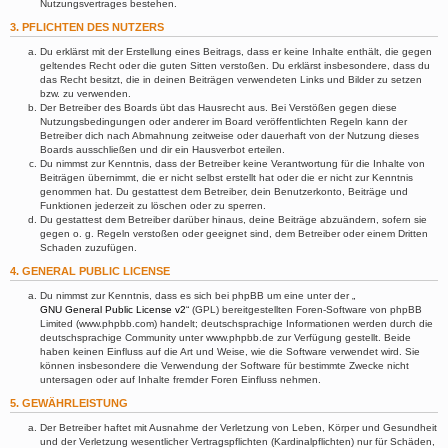
Nutzungsvertrages bestehen.
3. PFLICHTEN DES NUTZERS
Du erklärst mit der Erstellung eines Beitrags, dass er keine Inhalte enthält, die gegen
geltendes Recht oder die guten Sitten verstoßen. Du erklärst insbesondere, dass du
das Recht besitzt, die in deinen Beiträgen verwendeten Links und Bilder zu setzen
bzw. zu verwenden.
Der Betreiber des Boards übt das Hausrecht aus. Bei Verstößen gegen diese
Nutzungsbedingungen oder anderer im Board veröffentlichten Regeln kann der
Betreiber dich nach Abmahnung zeitweise oder dauerhaft von der Nutzung dieses
Boards ausschließen und dir ein Hausverbot erteilen.
Du nimmst zur Kenntnis, dass der Betreiber keine Verantwortung für die Inhalte von
Beiträgen übernimmt, die er nicht selbst erstellt hat oder die er nicht zur Kenntnis
genommen hat. Du gestattest dem Betreiber, dein Benutzerkonto, Beiträge und
Funktionen jederzeit zu löschen oder zu sperren.
Du gestattest dem Betreiber darüber hinaus, deine Beiträge abzuändern, sofern sie
gegen o. g. Regeln verstoßen oder geeignet sind, dem Betreiber oder einem Dritten
Schaden zuzufügen.
4. GENERAL PUBLIC LICENSE
Du nimmst zur Kenntnis, dass es sich bei phpBB um eine unter der „
GNU General Public License v2
“ (GPL) bereitgestellten Foren-Software von phpBB
Limited (www.phpbb.com) handelt; deutschsprachige Informationen werden durch die
deutschsprachige Community unter www.phpbb.de zur Verfügung gestellt. Beide
haben keinen Einfluss auf die Art und Weise, wie die Software verwendet wird. Sie
können insbesondere die Verwendung der Software für bestimmte Zwecke nicht
untersagen oder auf Inhalte fremder Foren Einfluss nehmen.
5. GEWÄHRLEISTUNG
Der Betreiber haftet mit Ausnahme der Verletzung von Leben, Körper und Gesundheit
und der Verletzung wesentlicher Vertragspflichten (Kardinalpflichten) nur für Schäden,