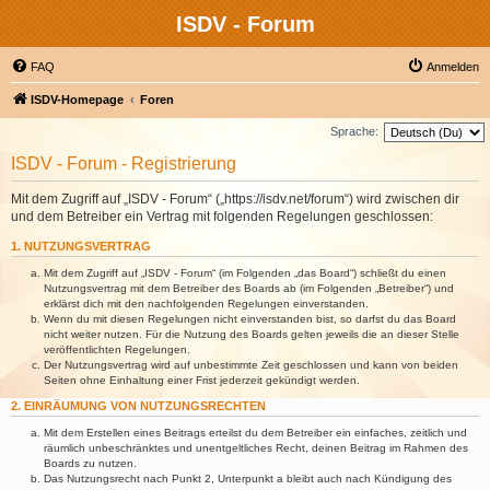
ISDV - Forum
FAQ
Anmelden
ISDV-Homepage
Foren
Sprache:
ISDV - Forum - Registrierung
Mit dem Zugriff auf „ISDV - Forum“ („https://isdv.net/forum“) wird zwischen dir
und dem Betreiber ein Vertrag mit folgenden Regelungen geschlossen:
1. NUTZUNGSVERTRAG
Mit dem Zugriff auf „ISDV - Forum“ (im Folgenden „das Board“) schließt du einen
Nutzungsvertrag mit dem Betreiber des Boards ab (im Folgenden „Betreiber“) und
erklärst dich mit den nachfolgenden Regelungen einverstanden.
Wenn du mit diesen Regelungen nicht einverstanden bist, so darfst du das Board
nicht weiter nutzen. Für die Nutzung des Boards gelten jeweils die an dieser Stelle
veröffentlichten Regelungen.
Der Nutzungsvertrag wird auf unbestimmte Zeit geschlossen und kann von beiden
Seiten ohne Einhaltung einer Frist jederzeit gekündigt werden.
2. EINRÄUMUNG VON NUTZUNGSRECHTEN
Mit dem Erstellen eines Beitrags erteilst du dem Betreiber ein einfaches, zeitlich und
räumlich unbeschränktes und unentgeltliches Recht, deinen Beitrag im Rahmen des
Boards zu nutzen.
Das Nutzungsrecht nach Punkt 2, Unterpunkt a bleibt auch nach Kündigung des