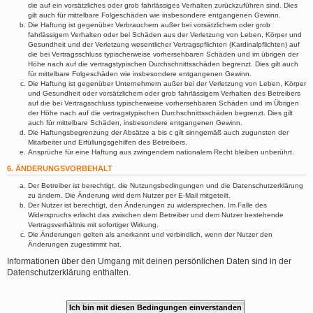
die auf ein vorsätzliches oder grob fahrlässiges Verhalten zurückzuführen sind. Dies
gilt auch für mittelbare Folgeschäden wie insbesondere entgangenen Gewinn.
Die Haftung ist gegenüber Verbrauchern außer bei vorsätzlichem oder grob
fahrlässigem Verhalten oder bei Schäden aus der Verletzung von Leben, Körper und
Gesundheit und der Verletzung wesentlicher Vertragspflichten (Kardinalpflichten) auf
die bei Vertragsschluss typischerweise vorhersehbaren Schäden und im übrigen der
Höhe nach auf die vertragstypischen Durchschnittsschäden begrenzt. Dies gilt auch
für mittelbare Folgeschäden wie insbesondere entgangenen Gewinn.
Die Haftung ist gegenüber Unternehmern außer bei der Verletzung von Leben, Körper
und Gesundheit oder vorsätzlichem oder grob fahrlässigem Verhalten des Betreibers
auf die bei Vertragsschluss typischerweise vorhersehbaren Schäden und im Übrigen
der Höhe nach auf die vertragstypischen Durchschnittsschäden begrenzt. Dies gilt
auch für mittelbare Schäden, insbesondere entgangenen Gewinn.
Die Haftungsbegrenzung der Absätze a bis c gilt sinngemäß auch zugunsten der
Mitarbeiter und Erfüllungsgehilfen des Betreibers.
Ansprüche für eine Haftung aus zwingendem nationalem Recht bleiben unberührt.
6. ÄNDERUNGSVORBEHALT
Der Betreiber ist berechtigt, die Nutzungsbedingungen und die Datenschutzerklärung
zu ändern. Die Änderung wird dem Nutzer per E-Mail mitgeteilt.
Der Nutzer ist berechtigt, den Änderungen zu widersprechen. Im Falle des
Widerspruchs erlischt das zwischen dem Betreiber und dem Nutzer bestehende
Vertragsverhältnis mit sofortiger Wirkung.
Die Änderungen gelten als anerkannt und verbindlich, wenn der Nutzer den
Änderungen zugestimmt hat.
Informationen über den Umgang mit deinen persönlichen Daten sind in der
Datenschutzerklärung enthalten.