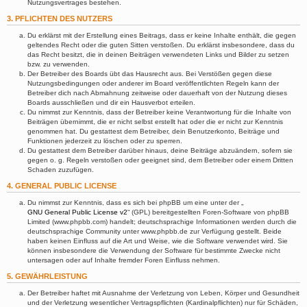
Nutzungsvertrages bestehen.
3. PFLICHTEN DES NUTZERS
Du erklärst mit der Erstellung eines Beitrags, dass er keine Inhalte enthält, die gegen
geltendes Recht oder die guten Sitten verstoßen. Du erklärst insbesondere, dass du
das Recht besitzt, die in deinen Beiträgen verwendeten Links und Bilder zu setzen
bzw. zu verwenden.
Der Betreiber des Boards übt das Hausrecht aus. Bei Verstößen gegen diese
Nutzungsbedingungen oder anderer im Board veröffentlichten Regeln kann der
Betreiber dich nach Abmahnung zeitweise oder dauerhaft von der Nutzung dieses
Boards ausschließen und dir ein Hausverbot erteilen.
Du nimmst zur Kenntnis, dass der Betreiber keine Verantwortung für die Inhalte von
Beiträgen übernimmt, die er nicht selbst erstellt hat oder die er nicht zur Kenntnis
genommen hat. Du gestattest dem Betreiber, dein Benutzerkonto, Beiträge und
Funktionen jederzeit zu löschen oder zu sperren.
Du gestattest dem Betreiber darüber hinaus, deine Beiträge abzuändern, sofern sie
gegen o. g. Regeln verstoßen oder geeignet sind, dem Betreiber oder einem Dritten
Schaden zuzufügen.
4. GENERAL PUBLIC LICENSE
Du nimmst zur Kenntnis, dass es sich bei phpBB um eine unter der „
GNU General Public License v2
“ (GPL) bereitgestellten Foren-Software von phpBB
Limited (www.phpbb.com) handelt; deutschsprachige Informationen werden durch die
deutschsprachige Community unter www.phpbb.de zur Verfügung gestellt. Beide
haben keinen Einfluss auf die Art und Weise, wie die Software verwendet wird. Sie
können insbesondere die Verwendung der Software für bestimmte Zwecke nicht
untersagen oder auf Inhalte fremder Foren Einfluss nehmen.
5. GEWÄHRLEISTUNG
Der Betreiber haftet mit Ausnahme der Verletzung von Leben, Körper und Gesundheit
und der Verletzung wesentlicher Vertragspflichten (Kardinalpflichten) nur für Schäden,