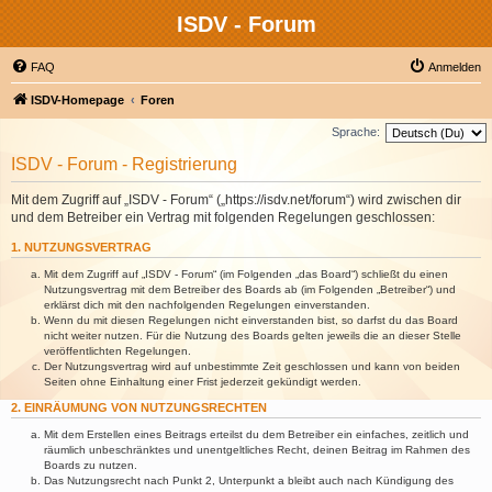
ISDV - Forum
FAQ
Anmelden
ISDV-Homepage
Foren
Sprache:
ISDV - Forum - Registrierung
Mit dem Zugriff auf „ISDV - Forum“ („https://isdv.net/forum“) wird zwischen dir
und dem Betreiber ein Vertrag mit folgenden Regelungen geschlossen:
1. NUTZUNGSVERTRAG
Mit dem Zugriff auf „ISDV - Forum“ (im Folgenden „das Board“) schließt du einen
Nutzungsvertrag mit dem Betreiber des Boards ab (im Folgenden „Betreiber“) und
erklärst dich mit den nachfolgenden Regelungen einverstanden.
Wenn du mit diesen Regelungen nicht einverstanden bist, so darfst du das Board
nicht weiter nutzen. Für die Nutzung des Boards gelten jeweils die an dieser Stelle
veröffentlichten Regelungen.
Der Nutzungsvertrag wird auf unbestimmte Zeit geschlossen und kann von beiden
Seiten ohne Einhaltung einer Frist jederzeit gekündigt werden.
2. EINRÄUMUNG VON NUTZUNGSRECHTEN
Mit dem Erstellen eines Beitrags erteilst du dem Betreiber ein einfaches, zeitlich und
räumlich unbeschränktes und unentgeltliches Recht, deinen Beitrag im Rahmen des
Boards zu nutzen.
Das Nutzungsrecht nach Punkt 2, Unterpunkt a bleibt auch nach Kündigung des