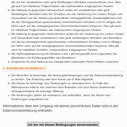
die auf ein vorsätzliches oder grob fahrlässiges Verhalten zurückzuführen sind. Dies
gilt auch für mittelbare Folgeschäden wie insbesondere entgangenen Gewinn.
Die Haftung ist gegenüber Verbrauchern außer bei vorsätzlichem oder grob
fahrlässigem Verhalten oder bei Schäden aus der Verletzung von Leben, Körper und
Gesundheit und der Verletzung wesentlicher Vertragspflichten (Kardinalpflichten) auf
die bei Vertragsschluss typischerweise vorhersehbaren Schäden und im übrigen der
Höhe nach auf die vertragstypischen Durchschnittsschäden begrenzt. Dies gilt auch
für mittelbare Folgeschäden wie insbesondere entgangenen Gewinn.
Die Haftung ist gegenüber Unternehmern außer bei der Verletzung von Leben, Körper
und Gesundheit oder vorsätzlichem oder grob fahrlässigem Verhalten des Betreibers
auf die bei Vertragsschluss typischerweise vorhersehbaren Schäden und im Übrigen
der Höhe nach auf die vertragstypischen Durchschnittsschäden begrenzt. Dies gilt
auch für mittelbare Schäden, insbesondere entgangenen Gewinn.
Die Haftungsbegrenzung der Absätze a bis c gilt sinngemäß auch zugunsten der
Mitarbeiter und Erfüllungsgehilfen des Betreibers.
Ansprüche für eine Haftung aus zwingendem nationalem Recht bleiben unberührt.
6. ÄNDERUNGSVORBEHALT
Der Betreiber ist berechtigt, die Nutzungsbedingungen und die Datenschutzerklärung
zu ändern. Die Änderung wird dem Nutzer per E-Mail mitgeteilt.
Der Nutzer ist berechtigt, den Änderungen zu widersprechen. Im Falle des
Widerspruchs erlischt das zwischen dem Betreiber und dem Nutzer bestehende
Vertragsverhältnis mit sofortiger Wirkung.
Die Änderungen gelten als anerkannt und verbindlich, wenn der Nutzer den
Änderungen zugestimmt hat.
Informationen über den Umgang mit deinen persönlichen Daten sind in der
Datenschutzerklärung enthalten.