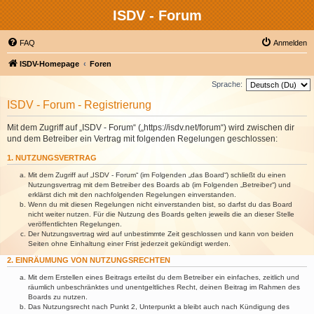
ISDV - Forum
FAQ
Anmelden
ISDV-Homepage
Foren
Sprache:
ISDV - Forum - Registrierung
Mit dem Zugriff auf „ISDV - Forum“ („https://isdv.net/forum“) wird zwischen dir
und dem Betreiber ein Vertrag mit folgenden Regelungen geschlossen:
1. NUTZUNGSVERTRAG
Mit dem Zugriff auf „ISDV - Forum“ (im Folgenden „das Board“) schließt du einen
Nutzungsvertrag mit dem Betreiber des Boards ab (im Folgenden „Betreiber“) und
erklärst dich mit den nachfolgenden Regelungen einverstanden.
Wenn du mit diesen Regelungen nicht einverstanden bist, so darfst du das Board
nicht weiter nutzen. Für die Nutzung des Boards gelten jeweils die an dieser Stelle
veröffentlichten Regelungen.
Der Nutzungsvertrag wird auf unbestimmte Zeit geschlossen und kann von beiden
Seiten ohne Einhaltung einer Frist jederzeit gekündigt werden.
2. EINRÄUMUNG VON NUTZUNGSRECHTEN
Mit dem Erstellen eines Beitrags erteilst du dem Betreiber ein einfaches, zeitlich und
räumlich unbeschränktes und unentgeltliches Recht, deinen Beitrag im Rahmen des
Boards zu nutzen.
Das Nutzungsrecht nach Punkt 2, Unterpunkt a bleibt auch nach Kündigung des