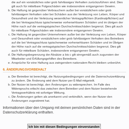
die auf ein vorsätzliches oder grob fahrlässiges Verhalten zurückzuführen sind. Dies
gilt auch für mittelbare Folgeschäden wie insbesondere entgangenen Gewinn.
Die Haftung ist gegenüber Verbrauchern außer bei vorsätzlichem oder grob
fahrlässigem Verhalten oder bei Schäden aus der Verletzung von Leben, Körper und
Gesundheit und der Verletzung wesentlicher Vertragspflichten (Kardinalpflichten) auf
die bei Vertragsschluss typischerweise vorhersehbaren Schäden und im übrigen der
Höhe nach auf die vertragstypischen Durchschnittsschäden begrenzt. Dies gilt auch
für mittelbare Folgeschäden wie insbesondere entgangenen Gewinn.
Die Haftung ist gegenüber Unternehmern außer bei der Verletzung von Leben, Körper
und Gesundheit oder vorsätzlichem oder grob fahrlässigem Verhalten des Betreibers
auf die bei Vertragsschluss typischerweise vorhersehbaren Schäden und im Übrigen
der Höhe nach auf die vertragstypischen Durchschnittsschäden begrenzt. Dies gilt
auch für mittelbare Schäden, insbesondere entgangenen Gewinn.
Die Haftungsbegrenzung der Absätze a bis c gilt sinngemäß auch zugunsten der
Mitarbeiter und Erfüllungsgehilfen des Betreibers.
Ansprüche für eine Haftung aus zwingendem nationalem Recht bleiben unberührt.
6. ÄNDERUNGSVORBEHALT
Der Betreiber ist berechtigt, die Nutzungsbedingungen und die Datenschutzerklärung
zu ändern. Die Änderung wird dem Nutzer per E-Mail mitgeteilt.
Der Nutzer ist berechtigt, den Änderungen zu widersprechen. Im Falle des
Widerspruchs erlischt das zwischen dem Betreiber und dem Nutzer bestehende
Vertragsverhältnis mit sofortiger Wirkung.
Die Änderungen gelten als anerkannt und verbindlich, wenn der Nutzer den
Änderungen zugestimmt hat.
Informationen über den Umgang mit deinen persönlichen Daten sind in der
Datenschutzerklärung enthalten.