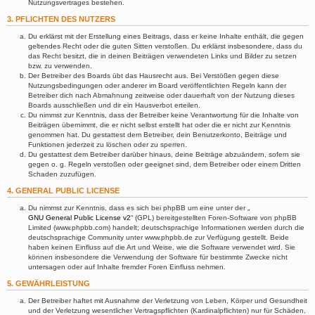
Nutzungsvertrages bestehen.
3. PFLICHTEN DES NUTZERS
Du erklärst mit der Erstellung eines Beitrags, dass er keine Inhalte enthält, die gegen
geltendes Recht oder die guten Sitten verstoßen. Du erklärst insbesondere, dass du
das Recht besitzt, die in deinen Beiträgen verwendeten Links und Bilder zu setzen
bzw. zu verwenden.
Der Betreiber des Boards übt das Hausrecht aus. Bei Verstößen gegen diese
Nutzungsbedingungen oder anderer im Board veröffentlichten Regeln kann der
Betreiber dich nach Abmahnung zeitweise oder dauerhaft von der Nutzung dieses
Boards ausschließen und dir ein Hausverbot erteilen.
Du nimmst zur Kenntnis, dass der Betreiber keine Verantwortung für die Inhalte von
Beiträgen übernimmt, die er nicht selbst erstellt hat oder die er nicht zur Kenntnis
genommen hat. Du gestattest dem Betreiber, dein Benutzerkonto, Beiträge und
Funktionen jederzeit zu löschen oder zu sperren.
Du gestattest dem Betreiber darüber hinaus, deine Beiträge abzuändern, sofern sie
gegen o. g. Regeln verstoßen oder geeignet sind, dem Betreiber oder einem Dritten
Schaden zuzufügen.
4. GENERAL PUBLIC LICENSE
Du nimmst zur Kenntnis, dass es sich bei phpBB um eine unter der „
GNU General Public License v2
“ (GPL) bereitgestellten Foren-Software von phpBB
Limited (www.phpbb.com) handelt; deutschsprachige Informationen werden durch die
deutschsprachige Community unter www.phpbb.de zur Verfügung gestellt. Beide
haben keinen Einfluss auf die Art und Weise, wie die Software verwendet wird. Sie
können insbesondere die Verwendung der Software für bestimmte Zwecke nicht
untersagen oder auf Inhalte fremder Foren Einfluss nehmen.
5. GEWÄHRLEISTUNG
Der Betreiber haftet mit Ausnahme der Verletzung von Leben, Körper und Gesundheit
und der Verletzung wesentlicher Vertragspflichten (Kardinalpflichten) nur für Schäden,