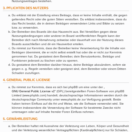
Nutzungsvertrages bestehen.
3. PFLICHTEN DES NUTZERS
Du erklärst mit der Erstellung eines Beitrags, dass er keine Inhalte enthält, die gegen
geltendes Recht oder die guten Sitten verstoßen. Du erklärst insbesondere, dass du
das Recht besitzt, die in deinen Beiträgen verwendeten Links und Bilder zu setzen
bzw. zu verwenden.
Der Betreiber des Boards übt das Hausrecht aus. Bei Verstößen gegen diese
Nutzungsbedingungen oder anderer im Board veröffentlichten Regeln kann der
Betreiber dich nach Abmahnung zeitweise oder dauerhaft von der Nutzung dieses
Boards ausschließen und dir ein Hausverbot erteilen.
Du nimmst zur Kenntnis, dass der Betreiber keine Verantwortung für die Inhalte von
Beiträgen übernimmt, die er nicht selbst erstellt hat oder die er nicht zur Kenntnis
genommen hat. Du gestattest dem Betreiber, dein Benutzerkonto, Beiträge und
Funktionen jederzeit zu löschen oder zu sperren.
Du gestattest dem Betreiber darüber hinaus, deine Beiträge abzuändern, sofern sie
gegen o. g. Regeln verstoßen oder geeignet sind, dem Betreiber oder einem Dritten
Schaden zuzufügen.
4. GENERAL PUBLIC LICENSE
Du nimmst zur Kenntnis, dass es sich bei phpBB um eine unter der „
GNU General Public License v2
“ (GPL) bereitgestellten Foren-Software von phpBB
Limited (www.phpbb.com) handelt; deutschsprachige Informationen werden durch die
deutschsprachige Community unter www.phpbb.de zur Verfügung gestellt. Beide
haben keinen Einfluss auf die Art und Weise, wie die Software verwendet wird. Sie
können insbesondere die Verwendung der Software für bestimmte Zwecke nicht
untersagen oder auf Inhalte fremder Foren Einfluss nehmen.
5. GEWÄHRLEISTUNG
Der Betreiber haftet mit Ausnahme der Verletzung von Leben, Körper und Gesundheit
und der Verletzung wesentlicher Vertragspflichten (Kardinalpflichten) nur für Schäden,