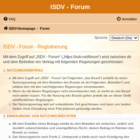
ISDV - Forum
FAQ
Anmelden
ISDV-Homepage
Foren
Sprache:
ISDV - Forum - Registrierung
Mit dem Zugriff auf „ISDV - Forum“ („https://isdv.net/forum“) wird zwischen dir
und dem Betreiber ein Vertrag mit folgenden Regelungen geschlossen:
1. NUTZUNGSVERTRAG
Mit dem Zugriff auf „ISDV - Forum“ (im Folgenden „das Board“) schließt du einen
Nutzungsvertrag mit dem Betreiber des Boards ab (im Folgenden „Betreiber“) und
erklärst dich mit den nachfolgenden Regelungen einverstanden.
Wenn du mit diesen Regelungen nicht einverstanden bist, so darfst du das Board
nicht weiter nutzen. Für die Nutzung des Boards gelten jeweils die an dieser Stelle
veröffentlichten Regelungen.
Der Nutzungsvertrag wird auf unbestimmte Zeit geschlossen und kann von beiden
Seiten ohne Einhaltung einer Frist jederzeit gekündigt werden.
2. EINRÄUMUNG VON NUTZUNGSRECHTEN
Mit dem Erstellen eines Beitrags erteilst du dem Betreiber ein einfaches, zeitlich und
räumlich unbeschränktes und unentgeltliches Recht, deinen Beitrag im Rahmen des
Boards zu nutzen.
Das Nutzungsrecht nach Punkt 2, Unterpunkt a bleibt auch nach Kündigung des