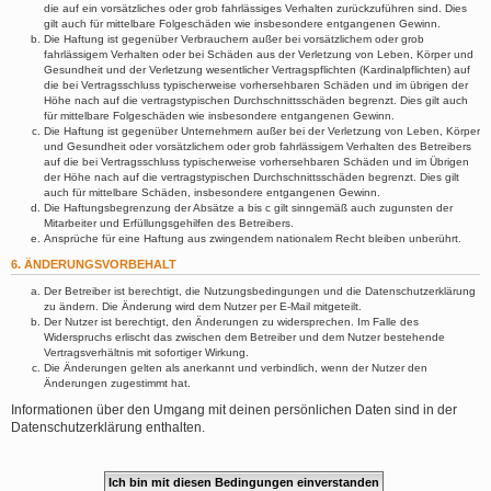
die auf ein vorsätzliches oder grob fahrlässiges Verhalten zurückzuführen sind. Dies
gilt auch für mittelbare Folgeschäden wie insbesondere entgangenen Gewinn.
Die Haftung ist gegenüber Verbrauchern außer bei vorsätzlichem oder grob
fahrlässigem Verhalten oder bei Schäden aus der Verletzung von Leben, Körper und
Gesundheit und der Verletzung wesentlicher Vertragspflichten (Kardinalpflichten) auf
die bei Vertragsschluss typischerweise vorhersehbaren Schäden und im übrigen der
Höhe nach auf die vertragstypischen Durchschnittsschäden begrenzt. Dies gilt auch
für mittelbare Folgeschäden wie insbesondere entgangenen Gewinn.
Die Haftung ist gegenüber Unternehmern außer bei der Verletzung von Leben, Körper
und Gesundheit oder vorsätzlichem oder grob fahrlässigem Verhalten des Betreibers
auf die bei Vertragsschluss typischerweise vorhersehbaren Schäden und im Übrigen
der Höhe nach auf die vertragstypischen Durchschnittsschäden begrenzt. Dies gilt
auch für mittelbare Schäden, insbesondere entgangenen Gewinn.
Die Haftungsbegrenzung der Absätze a bis c gilt sinngemäß auch zugunsten der
Mitarbeiter und Erfüllungsgehilfen des Betreibers.
Ansprüche für eine Haftung aus zwingendem nationalem Recht bleiben unberührt.
6. ÄNDERUNGSVORBEHALT
Der Betreiber ist berechtigt, die Nutzungsbedingungen und die Datenschutzerklärung
zu ändern. Die Änderung wird dem Nutzer per E-Mail mitgeteilt.
Der Nutzer ist berechtigt, den Änderungen zu widersprechen. Im Falle des
Widerspruchs erlischt das zwischen dem Betreiber und dem Nutzer bestehende
Vertragsverhältnis mit sofortiger Wirkung.
Die Änderungen gelten als anerkannt und verbindlich, wenn der Nutzer den
Änderungen zugestimmt hat.
Informationen über den Umgang mit deinen persönlichen Daten sind in der
Datenschutzerklärung enthalten.