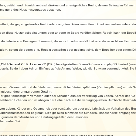
faches, zeitlich und räumlich unbeschränktes und unentgeltliches Recht, deinen Beitrag im Rahme
Kündigung des Nutzungsvertrages bestehen.
e enthält, die gegen geltendes Recht oder die guten Sitten verstoßen. Du erklärst insbesondere, 
egen diese Nutzungsbedingungen oder anderer im Board veröffentlichten Regeln kann der Betre
die Inhalte von Beiträgen übernimmt, die er nicht selbst erstellt hat oder die er nicht zur Kenn
ndern, sofern sie gegen o. g. Regeln verstoßen oder geeignet sind, dem Betreiber oder einem D
„
GNU General Public License v2
“ (GPL) bereitgestellten Foren-Software von phpBB Limited (ww
ellt. Beide haben keinen Einfluss auf die Art und Weise, wie die Software verwendet wird. Si
 und Gesundheit und der Verletzung wesentlicher Vertragspflichten (Kardinalpflichten) nur für Sc
wie insbesondere entgangenen Gewinn.
der grob fahrlässigem Verhalten oder bei Schäden aus der Verletzung von Leben, Körper und Ges
rhersehbaren Schäden und im übrigen der Höhe nach auf die vertragstypischen Durchschnittsschäde
von Leben, Körper und Gesundheit oder vorsätzlichem oder grob fahrlässigem Verhalten des Betr
Durchschnittsschäden begrenzt. Dies gilt auch für mittelbare Schäden, insbesondere entgangen
gunsten der Mitarbeiter und Erfüllungsgehilfen des Betreibers.
ben unberührt.
enschutzerklärung zu ändern. Die Änderung wird dem Nutzer per E-Mail mitgeteilt.