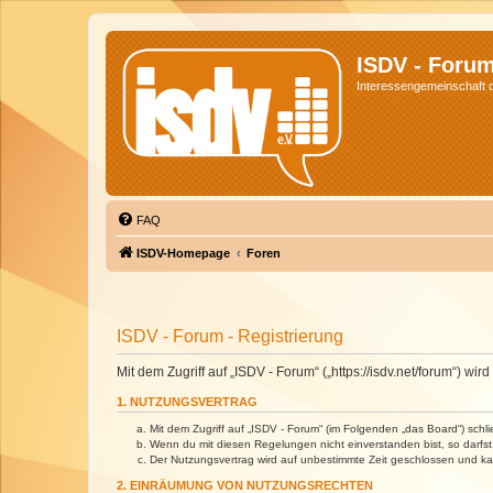
ISDV - Foru
Interessengemeinschaft de
FAQ
ISDV-Homepage
Foren
ISDV - Forum - Registrierung
Mit dem Zugriff auf „ISDV - Forum“ („https://isdv.net/forum“) 
1. NUTZUNGSVERTRAG
Mit dem Zugriff auf „ISDV - Forum“ (im Folgenden „das Board“) sch
Wenn du mit diesen Regelungen nicht einverstanden bist, so darfst 
Der Nutzungsvertrag wird auf unbestimmte Zeit geschlossen und kan
2. EINRÄUMUNG VON NUTZUNGSRECHTEN