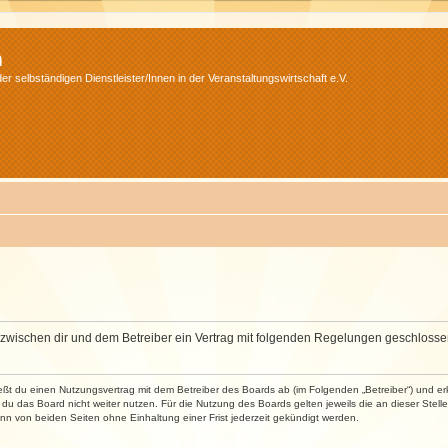
m
r selbständigen Dienstleister/Innen in der Veranstaltungswirtschaft e.V.
wird zwischen dir und dem Betreiber ein Vertrag mit folgenden Regelungen geschlosse
ließt du einen Nutzungsvertrag mit dem Betreiber des Boards ab (im Folgenden „Betreiber“) und 
du das Board nicht weiter nutzen. Für die Nutzung des Boards gelten jeweils die an dieser Stell
n von beiden Seiten ohne Einhaltung einer Frist jederzeit gekündigt werden.