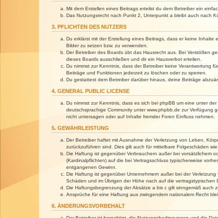
Mit dem Erstellen eines Beitrags erteilst du dem Betreiber ein ein
Das Nutzungsrecht nach Punkt 2, Unterpunkt a bleibt auch nach 
3. PFLICHTEN DES NUTZERS
Du erklärst mit der Erstellung eines Beitrags, dass er keine Inhalt
Bilder zu setzen bzw. zu verwenden.
Der Betreiber des Boards übt das Hausrecht aus. Bei Verstößen g
dieses Boards ausschließen und dir ein Hausverbot erteilen.
Du nimmst zur Kenntnis, dass der Betreiber keine Verantwortung für 
Beiträge und Funktionen jederzeit zu löschen oder zu sperren.
Du gestattest dem Betreiber darüber hinaus, deine Beiträge abzuä
4. GENERAL PUBLIC LICENSE
Du nimmst zur Kenntnis, dass es sich bei phpBB um eine unter der 
deutschsprachige Community unter www.phpbb.de zur Verfügung gest
nicht untersagen oder auf Inhalte fremder Foren Einfluss nehmen.
5. GEWÄHRLEISTUNG
Der Betreiber haftet mit Ausnahme der Verletzung von Leben, Körper
zurückzuführen sind. Dies gilt auch für mittelbare Folgeschäden 
Die Haftung ist gegenüber Verbrauchern außer bei vorsätzlichem o
(Kardinalpflichten) auf die bei Vertragsschluss typischerweise vo
entgangenen Gewinn.
Die Haftung ist gegenüber Unternehmern außer bei der Verletzung 
Schäden und im Übrigen der Höhe nach auf die vertragstypischen 
Die Haftungsbegrenzung der Absätze a bis c gilt sinngemäß auch zu
Ansprüche für eine Haftung aus zwingendem nationalem Recht blei
6. ÄNDERUNGSVORBEHALT
Der Betreiber ist berechtigt, die Nutzungsbedingungen und die Dat