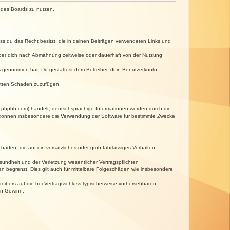
n des Boards zu nutzen.
dass du das Recht besitzt, die in deinen Beiträgen verwendeten Links und
iber dich nach Abmahnung zeitweise oder dauerhaft von der Nutzung
tnis genommen hat. Du gestattest dem Betreiber, dein Benutzerkonto,
ritten Schaden zuzufügen.
w.phpbb.com) handelt; deutschsprachige Informationen werden durch die
e können insbesondere die Verwendung der Software für bestimmte Zwecke
häden, die auf ein vorsätzliches oder grob fahrlässiges Verhalten
undheit und der Verletzung wesentlicher Vertragspflichten
n begrenzt. Dies gilt auch für mittelbare Folgeschäden wie insbesondere
eibers auf die bei Vertragsschluss typischerweise vorhersehbaren
en Gewinn.