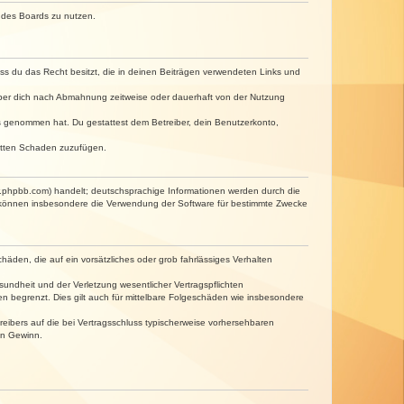
n des Boards zu nutzen.
dass du das Recht besitzt, die in deinen Beiträgen verwendeten Links und
iber dich nach Abmahnung zeitweise oder dauerhaft von der Nutzung
tnis genommen hat. Du gestattest dem Betreiber, dein Benutzerkonto,
ritten Schaden zuzufügen.
w.phpbb.com) handelt; deutschsprachige Informationen werden durch die
e können insbesondere die Verwendung der Software für bestimmte Zwecke
häden, die auf ein vorsätzliches oder grob fahrlässiges Verhalten
undheit und der Verletzung wesentlicher Vertragspflichten
n begrenzt. Dies gilt auch für mittelbare Folgeschäden wie insbesondere
eibers auf die bei Vertragsschluss typischerweise vorhersehbaren
en Gewinn.