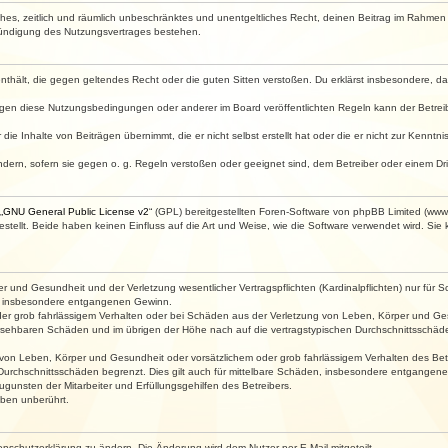
faches, zeitlich und räumlich unbeschränktes und unentgeltliches Recht, deinen Beitrag im Rahme
Kündigung des Nutzungsvertrages bestehen.
e enthält, die gegen geltendes Recht oder die guten Sitten verstoßen. Du erklärst insbesondere, 
egen diese Nutzungsbedingungen oder anderer im Board veröffentlichten Regeln kann der Betre
die Inhalte von Beiträgen übernimmt, die er nicht selbst erstellt hat oder die er nicht zur Kenn
ndern, sofern sie gegen o. g. Regeln verstoßen oder geeignet sind, dem Betreiber oder einem D
„
GNU General Public License v2
“ (GPL) bereitgestellten Foren-Software von phpBB Limited (ww
ellt. Beide haben keinen Einfluss auf die Art und Weise, wie die Software verwendet wird. Si
 und Gesundheit und der Verletzung wesentlicher Vertragspflichten (Kardinalpflichten) nur für Sc
wie insbesondere entgangenen Gewinn.
der grob fahrlässigem Verhalten oder bei Schäden aus der Verletzung von Leben, Körper und Ges
rhersehbaren Schäden und im übrigen der Höhe nach auf die vertragstypischen Durchschnittsschäde
von Leben, Körper und Gesundheit oder vorsätzlichem oder grob fahrlässigem Verhalten des Betr
Durchschnittsschäden begrenzt. Dies gilt auch für mittelbare Schäden, insbesondere entgangen
gunsten der Mitarbeiter und Erfüllungsgehilfen des Betreibers.
ben unberührt.
enschutzerklärung zu ändern. Die Änderung wird dem Nutzer per E-Mail mitgeteilt.