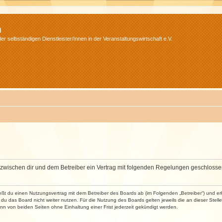
m
r selbständigen Dienstleister/Innen in der Veranstaltungswirtschaft e.V.
wird zwischen dir und dem Betreiber ein Vertrag mit folgenden Regelungen geschlosse
ließt du einen Nutzungsvertrag mit dem Betreiber des Boards ab (im Folgenden „Betreiber“) und 
du das Board nicht weiter nutzen. Für die Nutzung des Boards gelten jeweils die an dieser Stell
n von beiden Seiten ohne Einhaltung einer Frist jederzeit gekündigt werden.