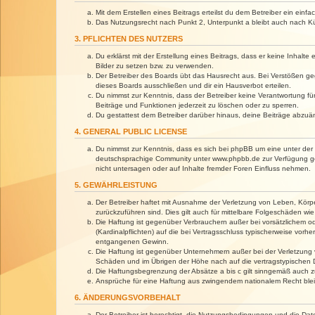
Mit dem Erstellen eines Beitrags erteilst du dem Betreiber ein ein
Das Nutzungsrecht nach Punkt 2, Unterpunkt a bleibt auch nach 
3. PFLICHTEN DES NUTZERS
Du erklärst mit der Erstellung eines Beitrags, dass er keine Inhalt
Bilder zu setzen bzw. zu verwenden.
Der Betreiber des Boards übt das Hausrecht aus. Bei Verstößen g
dieses Boards ausschließen und dir ein Hausverbot erteilen.
Du nimmst zur Kenntnis, dass der Betreiber keine Verantwortung für 
Beiträge und Funktionen jederzeit zu löschen oder zu sperren.
Du gestattest dem Betreiber darüber hinaus, deine Beiträge abzuä
4. GENERAL PUBLIC LICENSE
Du nimmst zur Kenntnis, dass es sich bei phpBB um eine unter der 
deutschsprachige Community unter www.phpbb.de zur Verfügung gest
nicht untersagen oder auf Inhalte fremder Foren Einfluss nehmen.
5. GEWÄHRLEISTUNG
Der Betreiber haftet mit Ausnahme der Verletzung von Leben, Körper
zurückzuführen sind. Dies gilt auch für mittelbare Folgeschäden 
Die Haftung ist gegenüber Verbrauchern außer bei vorsätzlichem o
(Kardinalpflichten) auf die bei Vertragsschluss typischerweise vo
entgangenen Gewinn.
Die Haftung ist gegenüber Unternehmern außer bei der Verletzung 
Schäden und im Übrigen der Höhe nach auf die vertragstypischen 
Die Haftungsbegrenzung der Absätze a bis c gilt sinngemäß auch zu
Ansprüche für eine Haftung aus zwingendem nationalem Recht blei
6. ÄNDERUNGSVORBEHALT
Der Betreiber ist berechtigt, die Nutzungsbedingungen und die Dat