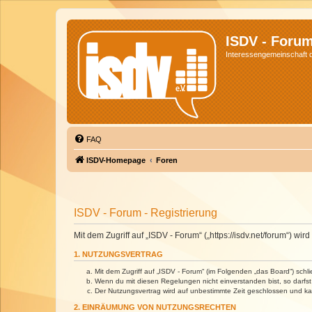
ISDV - Foru
Interessengemeinschaft de
FAQ
ISDV-Homepage
Foren
ISDV - Forum - Registrierung
Mit dem Zugriff auf „ISDV - Forum“ („https://isdv.net/forum“) 
1. NUTZUNGSVERTRAG
Mit dem Zugriff auf „ISDV - Forum“ (im Folgenden „das Board“) sch
Wenn du mit diesen Regelungen nicht einverstanden bist, so darfst 
Der Nutzungsvertrag wird auf unbestimmte Zeit geschlossen und kan
2. EINRÄUMUNG VON NUTZUNGSRECHTEN